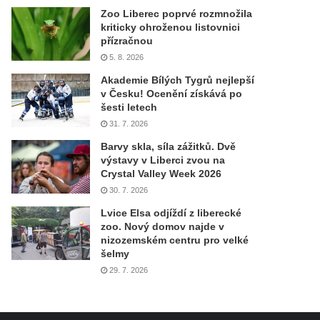
Zoo Liberec poprvé rozmnožila
kriticky ohroženou listovnici
přízračnou
5. 8. 2026
Akademie Bílých Tygrů nejlepší
v Česku! Ocenění získává po
šesti letech
31. 7. 2026
Barvy skla, síla zážitků. Dvě
výstavy v Liberci zvou na
Crystal Valley Week 2026
30. 7. 2026
Lvice Elsa odjíždí z liberecké
zoo. Nový domov najde v
nizozemském centru pro velké
šelmy
29. 7. 2026