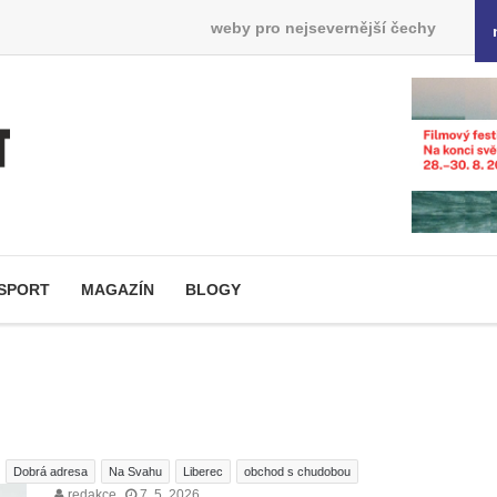
weby pro nejsevernější čechy
SPORT
MAGAZÍN
BLOGY
Dobrá adresa
Na Svahu
Liberec
obchod s chudobou
redakce
7. 5. 2026