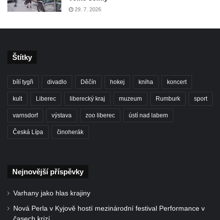
29. 7. 2026
Štítky
bílí tygři
divadlo
Děčín
hokej
kniha
koncert
kult
Liberec
liberecký kraj
muzeum
Rumburk
sport
varnsdorf
výstava
zoo liberec
ústí nad labem
Česká Lípa
činoherák
Nejnovější příspěvky
Varhany jako hlas krajiny
Nová Perla v Kyjově hostí mezinárodní festival Performance v
časech krizí