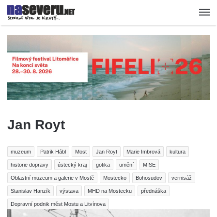
Jan Royt
muzeum
Patrik Hábl
Most
Jan Royt
Marie Imbrová
kultura
historie dopravy
ústecký kraj
gotika
umění
MISE
Oblastní muzeum a galerie v Mostě
Mostecko
Bohosudov
vernisáž
Stanislav Hanzík
výstava
MHD na Mostecku
přednáška
Dopravní podnik měst Mostu a Litvínova