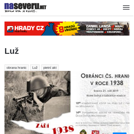
Luž
obrana hranic
Luž
pietní akt