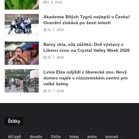
5. 8. 2026
Akademie Bílých Tygrů nejlepší v Česku!
Ocenění získává po šesti letech
31. 7. 2026
Barvy skla, síla zážitků. Dvě výstavy v
Liberci zvou na Crystal Valley Week 2026
30. 7. 2026
Lvice Elsa odjíždí z liberecké zoo. Nový
domov najde v nizozemském centru pro
velké šelmy
29. 7. 2026
Štítky
bílí tygři
divadlo
Děčín
hokej
kniha
koncert