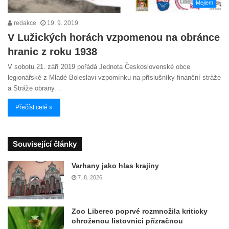
Mejlem
redakce
19. 9. 2019
V Lužických horách vzpomenou na obránce
hranic z roku 1938
V sobotu 21. září 2019 pořádá Jednota Československé obce
legionářské z Mladé Boleslavi vzpomínku na příslušníky finanční stráže
a Stráže obrany…
Přečíst celé »
Související články
Varhany jako hlas krajiny
7. 8. 2026
Zoo Liberec poprvé rozmnožila kriticky
ohroženou listovnici přízračnou