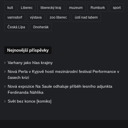
kult
Liberec
liberecký kraj
muzeum
Rumburk
sport
varnsdorf
výstava
zoo liberec
ústí nad labem
Česká Lípa
činoherák
Nejnovější příspěvky
Varhany jako hlas krajiny
Nová Perla v Kyjově hostí mezinárodní festival Performance v
časech krizí
Nová expozice Na Saule odhaluje příběh lesního adjunkta
Ferdinanda Náhlíka
Svět bez konce [komiks]