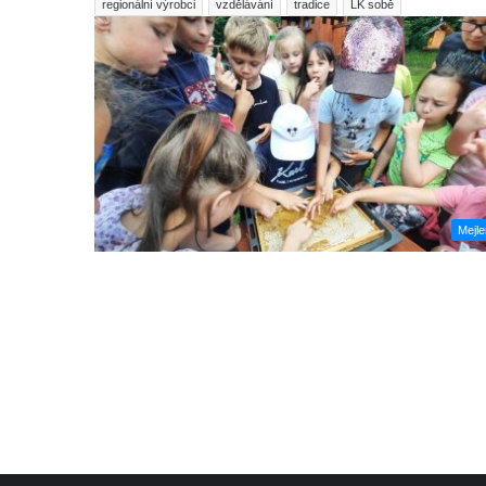
regionální výrobci
vzdělávání
tradice
LK sobě
Mejl