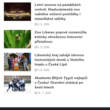
Letní sezona na památkách
vrcholí. Hradozámecká noc
nabídne večerní prohlídky i
mimořádné zážitky
5. 8. 2026
Zoo Liberec poprvé rozmnožila
kriticky ohroženou listovnici
přízračnou
5. 8. 2026
Liberecký kraj zahájil obnovu
historických domů u Vodního
hradu v České Lípě
4. 8. 2026
Akademie Bílých Tygrů nejlepší
v Česku! Ocenění získává po
šesti letech
31. 7. 2026