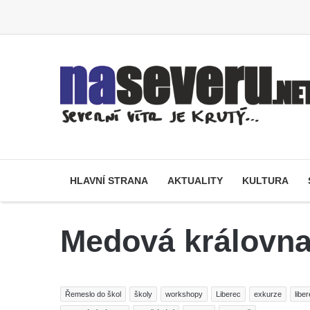
HLAVNÍ STRANA
AKTUALITY
KULTURA
Medová královn
Řemeslo do škol
školy
workshopy
Liberec
exkurze
libe