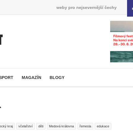
weby pro nejsevernější čechy
SPORT
MAGAZÍN
BLOGY
a
recký kraj
včelařství
děti
Medová královna
řemesla
edukace