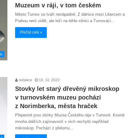
Muzeum v ráji, v tom českém
Město Turnov se tváří nenápadně. Z dálnice mezi Libercem a
Prahou není vidět, ale leží na téhle silnici a Turnováci…
Přečíst celé »
ín
redakce
16. 10. 2022
Stovky let starý dřevěný mikroskop
v turnovském muzeu pochází
z Norimberka, města hraček
Přepestré jsou sbírky Muzea Českého ráje v Turnově. Kromě
mnoha dalších zajímavostí v nich nechybí například
mikroskop. Pochází z přelomu…
ra