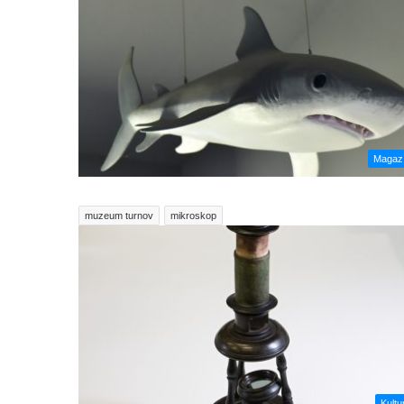
Magaz
muzeum turnov
mikroskop
Kultu