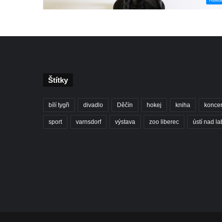
Štítky
bílí tygři
divadlo
Děčín
hokej
kniha
koncer
sport
varnsdorf
výstava
zoo liberec
ústí nad l