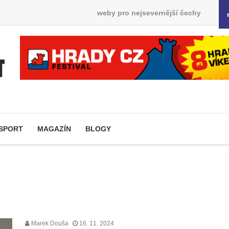
weby pro nejsevernější čechy
SPORT
MAGAZÍN
BLOGY
Marek Douša
16. 11. 2024