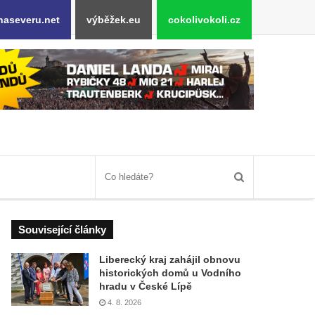
naseveru.net
výběžek.eu
cokolivokoli.cz
Související články
Liberecký kraj zahájil obnovu
historických domů u Vodního
hradu v České Lípě
4. 8. 2026