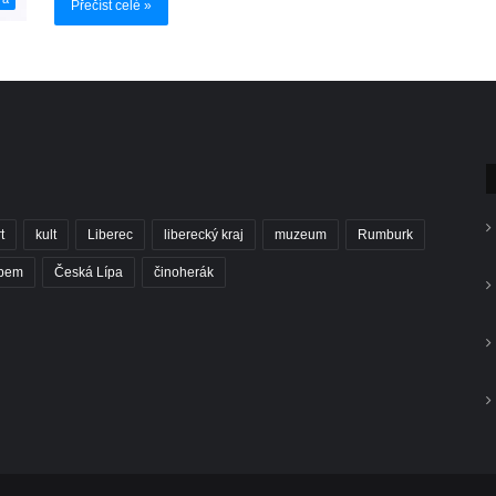
Přečíst celé »
t
kult
Liberec
liberecký kraj
muzeum
Rumburk
abem
Česká Lípa
činoherák