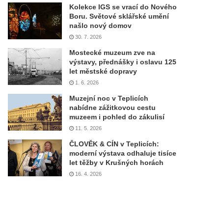
Kolekce IGS se vrací do Nového
Boru. Světové sklářské umění
našlo nový domov
30. 7. 2026
Mostecké muzeum zve na
výstavy, přednášky i oslavu 125
let městské dopravy
1. 6. 2026
Muzejní noc v Teplicích
nabídne zážitkovou cestu
muzeem i pohled do zákulisí
11. 5. 2026
ČLOVĚK & CÍN v Teplicích:
moderní výstava odhaluje tisíce
let těžby v Krušných horách
16. 4. 2026