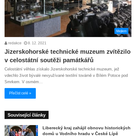
Mejlem
redakce
8. 12. 2021
Jizerskohorské technické muzeum zvítězilo
v celostátní soutěži památkářů
Celostátní věhlas získalo Jizerskohorské technické muzeum, jež
vdechlo život bývalé nevyužívané textilní továrně v Bílém Potoce pod
Smrkem. V osmém…
Přečíst celé »
Související články
Liberecký kraj zahájil obnovu historických
domů u Vodního hradu v České Lípě