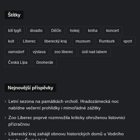
Štítky
bílí tygři
divadlo
Děčín
hokej
kniha
koncert
kult
Liberec
liberecký kraj
muzeum
Rumburk
sport
varnsdorf
výstava
zoo liberec
ústí nad labem
Česká Lípa
činoherák
Nejnovější příspěvky
Letní sezona na památkách vrcholí. Hradozámecká noc
nabídne večerní prohlídky i mimořádné zážitky
Zoo Liberec poprvé rozmnožila kriticky ohroženou listovnici
přízračnou
Liberecký kraj zahájil obnovu historických domů u Vodního