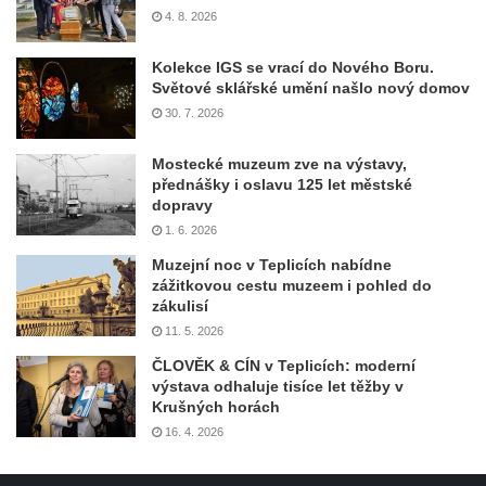
4. 8. 2026
Kolekce IGS se vrací do Nového Boru.
Světové sklářské umění našlo nový domov
30. 7. 2026
Mostecké muzeum zve na výstavy,
přednášky i oslavu 125 let městské
dopravy
1. 6. 2026
Muzejní noc v Teplicích nabídne
zážitkovou cestu muzeem i pohled do
zákulisí
11. 5. 2026
ČLOVĚK & CÍN v Teplicích: moderní
výstava odhaluje tisíce let těžby v
Krušných horách
16. 4. 2026