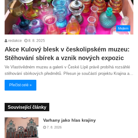
Mejlem
redakce
8. 8. 2025
Akce Kulový blesk v českolipském muzeu:
Stěhování sbírek a vznik nových expozic
Ve Vlastivědném muzeu a galerii v České Lípě právě probíhá rozsáhlé
stěhování sbírkových předmětů. Přesun je součástí projektu Krajina a…
Přečíst celé »
Související články
Varhany jako hlas krajiny
7. 8. 2026