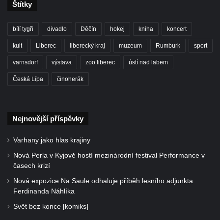
Štítky
bílí tygři
divadlo
Děčín
hokej
kniha
koncert
kult
Liberec
liberecký kraj
muzeum
Rumburk
sport
varnsdorf
výstava
zoo liberec
ústí nad labem
Česká Lípa
činoherák
Nejnovější příspěvky
Varhany jako hlas krajiny
Nová Perla v Kyjově hostí mezinárodní festival Performance v
časech krizí
Nová expozice Na Saule odhaluje příběh lesního adjunkta
Ferdinanda Náhlíka
Svět bez konce [komiks]