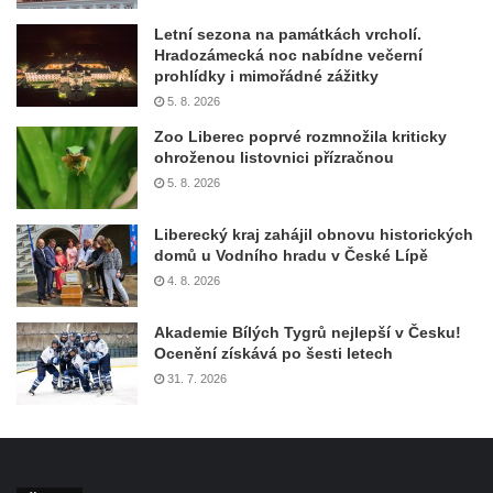
Letní sezona na památkách vrcholí.
Hradozámecká noc nabídne večerní
prohlídky i mimořádné zážitky
5. 8. 2026
Zoo Liberec poprvé rozmnožila kriticky
ohroženou listovnici přízračnou
5. 8. 2026
Liberecký kraj zahájil obnovu historických
domů u Vodního hradu v České Lípě
4. 8. 2026
Akademie Bílých Tygrů nejlepší v Česku!
Ocenění získává po šesti letech
31. 7. 2026