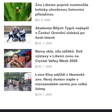
Zoo Liberec poprvé rozmnožila
kriticky ohroženou listovnici
přízračnou
5. 8. 2026
Akademie Bílých Tygrů nejlepší
v Česku! Ocenění získává po
šesti letech
31. 7. 2026
Barvy skla, síla zážitků. Dvě
výstavy v Liberci zvou na
Crystal Valley Week 2026
30. 7. 2026
Lvice Elsa odjíždí z liberecké
zoo. Nový domov najde v
nizozemském centru pro velké
šelmy
29. 7. 2026