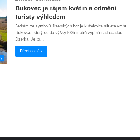
Bukovec je rájem květin a odmění
turisty výhledem
Jedním ze symbolů Jizerských hor je kuželovitá silueta vrchu
Bukovce, který se do výšky1005 metrů vypíná nad osadou
Jizerka. Je to…
Přečíst celé »
ky