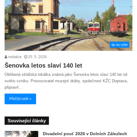
tip na výlet
redakce
25. 5. 2026
Šenovka letos slaví 140 let
Oblíbená sklářská lokálka známá jako Šenovka letos slaví 140 let od
svého vzniku. Provozovatel muzejní dráhy, společnost KŽC Doprava,
připravil…
Přečíst celé »
Související články
Divadelní pouť 2026 v Dolních Zálezlech