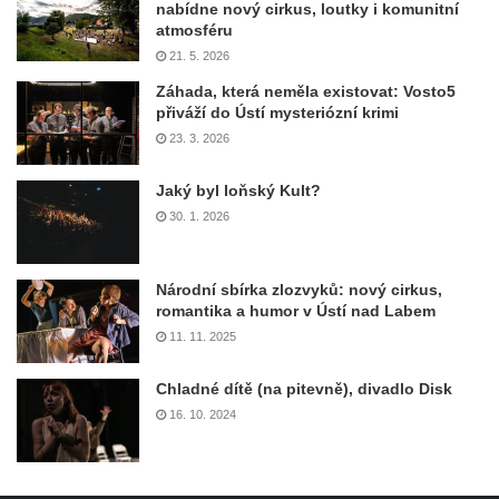
nabídne nový cirkus, loutky i komunitní
atmosféru
21. 5. 2026
Záhada, která neměla existovat: Vosto5
přiváží do Ústí mysteriózní krimi
23. 3. 2026
Jaký byl loňský Kult?
30. 1. 2026
Národní sbírka zlozvyků: nový cirkus,
romantika a humor v Ústí nad Labem
11. 11. 2025
Chladné dítě (na pitevně), divadlo Disk
16. 10. 2024