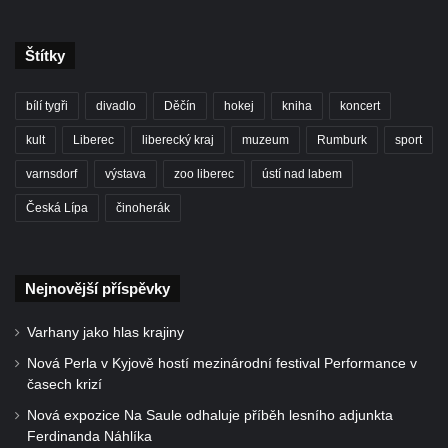
Štítky
bílí tygři
divadlo
Děčín
hokej
kniha
koncert
kult
Liberec
liberecký kraj
muzeum
Rumburk
sport
varnsdorf
výstava
zoo liberec
ústí nad labem
Česká Lípa
činoherák
Nejnovější příspěvky
Varhany jako hlas krajiny
Nová Perla v Kyjově hostí mezinárodní festival Performance v
časech krizí
Nová expozice Na Saule odhaluje příběh lesního adjunkta
Ferdinanda Náhlíka