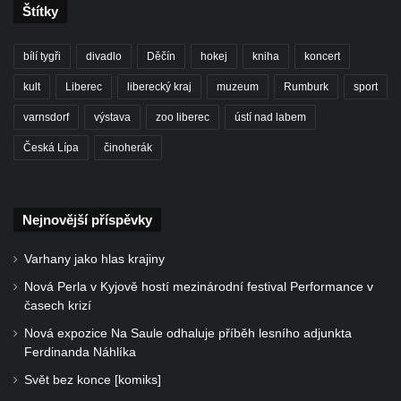
Štítky
bílí tygři
divadlo
Děčín
hokej
kniha
koncert
kult
Liberec
liberecký kraj
muzeum
Rumburk
sport
varnsdorf
výstava
zoo liberec
ústí nad labem
Česká Lípa
činoherák
Nejnovější příspěvky
Varhany jako hlas krajiny
Nová Perla v Kyjově hostí mezinárodní festival Performance v
časech krizí
Nová expozice Na Saule odhaluje příběh lesního adjunkta
Ferdinanda Náhlíka
Svět bez konce [komiks]