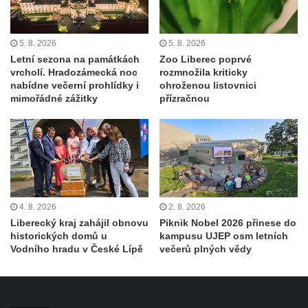
5. 8. 2026
5. 8. 2026
Letní sezona na památkách
Zoo Liberec poprvé
vrcholí. Hradozámecká noc
rozmnožila kriticky
nabídne večerní prohlídky i
ohroženou listovnici
mimořádné zážitky
přízračnou
4. 8. 2026
2. 8. 2026
Liberecký kraj zahájil obnovu
Piknik Nobel 2026 přinese do
historických domů u
kampusu UJEP osm letních
Vodního hradu v České Lípě
večerů plných vědy