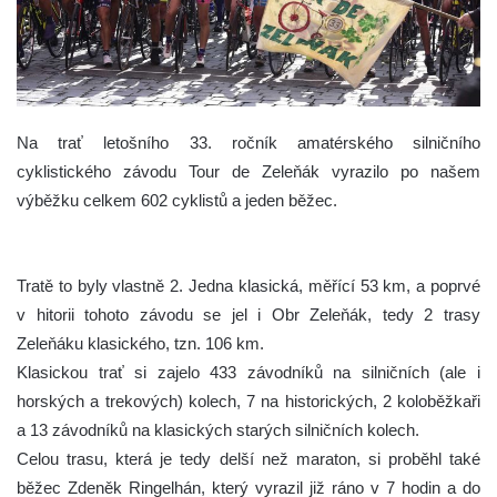
Na trať letošního 33. ročník amatérského silničního
cyklistického závodu Tour de Zeleňák vyrazilo po našem
výběžku celkem 602 cyklistů a jeden běžec.
Tratě to byly vlastně 2. Jedna klasická, měřící 53 km, a poprvé
v hitorii tohoto závodu se jel i Obr Zeleňák, tedy 2 trasy
Zeleňáku klasického, tzn. 106 km.
Klasickou trať si zajelo 433 závodníků na silničních (ale i
horských a trekových) kolech, 7 na historických, 2 koloběžkaři
a 13 závodníků na klasických starých silničních kolech.
Celou trasu, která je tedy delší než maraton, si proběhl také
běžec Zdeněk Ringelhán, který vyrazil již ráno v 7 hodin a do