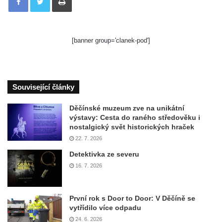
[banner group='clanek-pod']
Související články
Děčínské muzeum zve na unikátní
výstavy: Cesta do raného středověku i
nostalgický svět historických hraček
22. 7. 2026
Detektivka ze severu
16. 7. 2026
První rok s Door to Door: V Děčíně se
vytřídilo více odpadu
24. 6. 2026