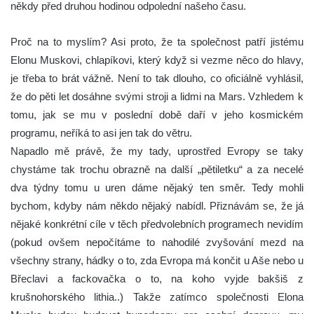
někdy před druhou hodinou odpolední našeho času.
Proč na to myslím? Asi proto, že ta společnost patří jistému
Elonu Muskovi, chlapíkovi, který když si vezme něco do hlavy,
je třeba to brát vážně. Není to tak dlouho, co oficiálně vyhlásil,
že do pěti let dosáhne svými stroji a lidmi na Mars. Vzhledem k
tomu, jak se mu v poslední době daří v jeho kosmickém
programu, neříká to asi jen tak do větru.
Napadlo mě právě, že my tady, uprostřed Evropy se taky
chystáme tak trochu obrazně na další „pětiletku“ a za necelé
dva týdny tomu u uren dáme nějaký ten směr. Tedy mohli
bychom, kdyby nám někdo nějaký nabídl. Přiznávám se, že já
nějaké konkrétní cíle v těch předvolebních programech nevidím
(pokud ovšem nepočítáme to nahodilé zvyšování mezd na
všechny strany, hádky o to, zda Evropa má končit u Aše nebo u
Břeclavi a fackovačka o to, na koho vyjde bakšiš z
krušnohorského lithia..) Takže zatímco společnosti Elona