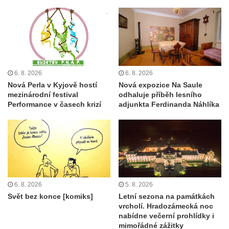
6. 8. 2026
6. 8. 2026
Nová Perla v Kyjově hostí
Nová expozice Na Saule
mezinárodní festival
odhaluje příběh lesního
Performance v časech krizí
adjunkta Ferdinanda Náhlíka
6. 8. 2026
5. 8. 2026
Svět bez konce [komiks]
Letní sezona na památkách
vrcholí. Hradozámecká noc
nabídne večerní prohlídky i
mimořádné zážitky