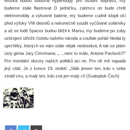
Muska budou budovat hyperloopy pro osobní dopravu, my
budeme stále flastrovat D jedničku, zatímco on bude chrlit
elektromobily a výkonné baterie, my budeme cudně klopit oči
před výfuky VW dieselů a nekonečně soudit vyčůrané solárníky
a až se lodě Spacex budou blížit k Marsu, my budeme po zuby
ozbrojení střežit čistotu našeho národa a zoufale pořád hledat ty
uprchlíky, kterých se nám stále nějak nedostává. A tak se ptám
ústy génia Járy Cimrmana: „ …není to málo, Antone Pavloviči?“
Pro mentální obzory našich politiků asi ne. Pro ně mě napadá
jiný citát. Je z konce 19. století. „Sláb jenom ten, kdo v sebe
ztratil víru, a malý ten, kdo zná jen malý cíl (Svatopluk Čech)
Tisknout