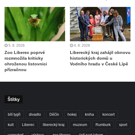
5. 8. 2026
4. 8. 2026
Zoo Liberec poprvé
Liberecký kraj zahájil obnovu
rozmnožila kriticky
historických domů u
ohroženou listovnici
Vodního hradu v České Lípě
přízračnou
Štítky
bílí tygři
divadlo
Děčín
hokej
kniha
koncert
kult
Liberec
liberecký kraj
muzeum
Rumburk
sport
varnsdorf
výstava
zoo liberec
ústí nad labem