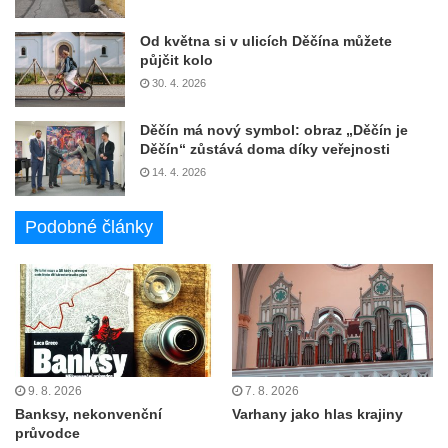
Od května si v ulicích Děčína můžete
půjčit kolo
30. 4. 2026
Děčín má nový symbol: obraz „Děčín je
Děčín“ zůstává doma díky veřejnosti
14. 4. 2026
Podobné články
9. 8. 2026
7. 8. 2026
Banksy, nekonvenční
Varhany jako hlas krajiny
průvodce