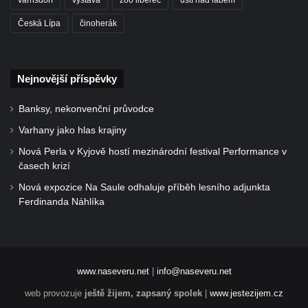
Česká Lípa
činoherák
Nejnovější příspěvky
Banksy, nekonvenční průvodce
Varhany jako hlas krajiny
Nová Perla v Kyjově hostí mezinárodní festival Performance v
časech krizí
Nová expozice Na Saule odhaluje příběh lesního adjunkta
Ferdinanda Náhlíka
www.naseveru.net
|
info@naseveru.net
web provozuje
ještě žijem, zapsaný spolek
|
www.jestezijem.cz