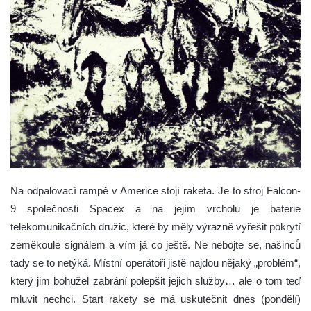
Na odpalovací rampě v Americe stojí raketa. Je to stroj Falcon-
9 společnosti Spacex a na jejím vrcholu je baterie
telekomunikačních družic, které by měly výrazně vyřešit pokrytí
zeměkoule signálem a vím já co ještě. Ne nebojte se, našinců
tady se to netýká. Místní operátoři jistě najdou nějaký „problém“,
který jim bohužel zabrání polepšit jejich služby… ale o tom teď
mluvit nechci. Start rakety se má uskutečnit dnes (pondělí)