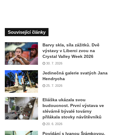
Související články
Barvy skla, síla zážitků. Dvě
výstavy v Liberci zvou na
Crystal Valley Week 2026
30. 7. 2026
Jedinečná galerie svatých Jana
Hendrycha
25. 7. 2026
Eliáška ukázala svou
budoucnost. První výstava ve
slévárně bývalé továrny
přilákala stovky návštěvníků
20. 6. 2026
Povídání s Ivanou Šrámkovou,