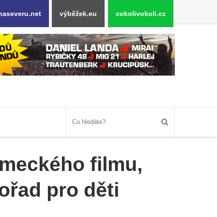
naseveru.net
výběžek.eu
cokolivokoli.cz
ěmeckého filmu,
ořad pro děti