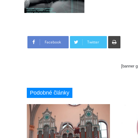
Tisknout
Facebook
Twitter
[banner g
Podobné články