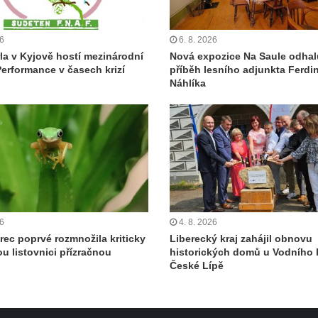
26
6. 8. 2026
la v Kyjově hostí mezinárodní
Nová expozice Na Saule odhal
Performance v časech krizí
příběh lesního adjunkta Ferdi
Náhlíka
26
4. 8. 2026
rec poprvé rozmnožila kriticky
Liberecký kraj zahájil obnovu
u listovnici přízračnou
historických domů u Vodního 
České Lípě