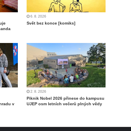
6. 8. 2026
uje
Svět bez konce [komiks]
nanda
2. 8. 2026
Piknik Nobel 2026 přinese do kampusu
hradu v
UJEP osm letních večerů plných vědy