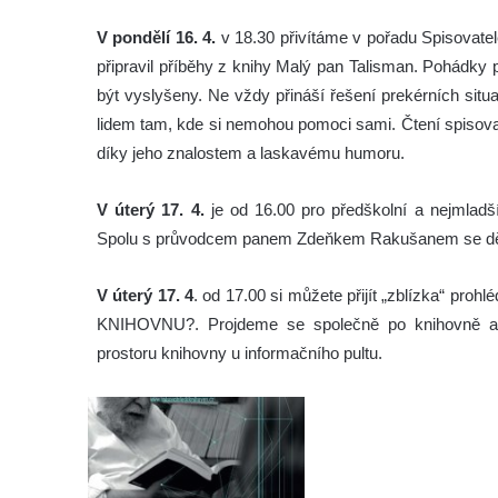
V pondělí 16. 4.
v 18.30 přivítáme v pořadu Spisovat
připravil příběhy z knihy Malý pan Talisman. Pohádky 
být vyslyšeny. Ne vždy přináší řešení prekérních si
lidem tam, kde si nemohou pomoci sami. Čtení spisova
díky jeho znalostem a laskavému humoru.
V úterý 17. 4.
je od 16.00 pro předškolní a nejmlad
Spolu s průvodcem panem Zdeňkem Rakušanem se děti v
V úterý 17. 4
. od 17.00 si můžete přijít „zblízka“ pr
KNIHOVNU?. Projdeme se společně po knihovně a
prostoru knihovny u informačního pultu.