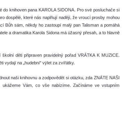
elé do knihoven pana KAROLA SIDONA. Pro své posluchače si
pro dospělé, které nás naplňují nadějí, že vroucí prosby mohou
tuací Bůh sám, někdy ho zastoupí malý pan Talisman a pomáhá
tele a dramatika Karola Sidona má úžasný přesah, a to hlavně
ší školní děti připraven pravidelný pořad VRÁTKA K MUZICE.
ydají na „hudební“ výlet za zvířátky.
ohlédnout naši knihovnu a zodpovědět si otázku, zda ZNÁTE NAŠI
 ukážeme Vám, co vše nabízíme. Začínáme ve vstupním