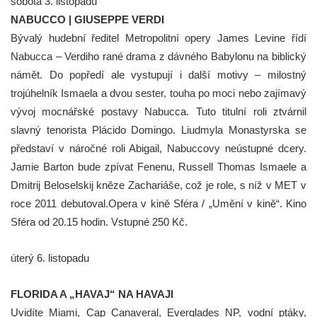
sobota 3. listopadu
NABUCCO | GIUSEPPE VERDI
Bývalý hudební ředitel Metropolitní opery James Levine řídí
Nabucca – Verdiho rané drama z dávného Babylonu na biblický
námět. Do popředí ale vystupují i další motivy – milostný
trojúhelník Ismaela a dvou sester, touha po moci nebo zajímavý
vývoj mocnářské postavy Nabucca. Tuto titulní roli ztvárnil
slavný tenorista Plácido Domingo. Liudmyla Monastyrska se
představí v náročné roli Abigail, Nabuccovy neústupné dcery.
Jamie Barton bude zpívat Fenenu, Russell Thomas Ismaele a
Dmitrij Beloselskij kněze Zachariáše, což je role, s níž v MET v
roce 2011 debutoval.Opera v kině Sféra / „Umění v kině“. Kino
Sféra od 20.15 hodin. Vstupné 250 Kč.
úterý 6. listopadu
FLORIDA A „HAVAJ“ NA HAVAJI
Uvidíte Miami, Cap Canaveral, Everglades NP, vodní ptáky,