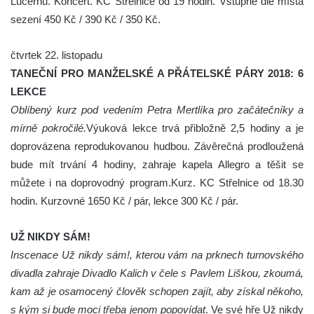
Lucernu. Koncert. KC Střelnice od 19 hodin. Vstupné dle místa
sezení 450 Kč / 390 Kč / 350 Kč.
čtvrtek 22. listopadu
TANEČNÍ PRO MANŽELSKÉ A PŘÁTELSKÉ PÁRY 2018: 6
LEKCE
Oblíbený kurz pod vedením Petra Mertlíka pro začátečníky a
mírně pokročilé.
Výuková lekce trvá přibložně 2,5 hodiny a je
doprovázena reprodukovanou hudbou. Závěrečná prodloužená
bude mít trvání 4 hodiny, zahraje kapela Allegro a těšit se
můžete i na doprovodný program.Kurz. KC Střelnice od 18.30
hodin. Kurzovné 1650 Kč / pár, lekce 300 Kč / pár.
UŽ NIKDY SÁM!
Inscenace Už nikdy sám!, kterou vám na prknech turnovského
divadla zahraje Divadlo Kalich v čele s Pavlem Liškou, zkoumá,
kam až je osamocený člověk schopen zajít, aby získal někoho,
s kým si bude moci třeba jenom popovídat
. Ve své hře Už nikdy