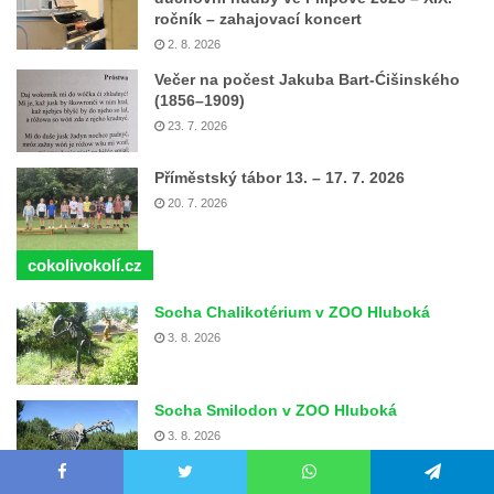
ročník – zahajovací koncert
2. 8. 2026
Večer na počest Jakuba Bart-Ćišinského
(1856–1909)
23. 7. 2026
Příměstský tábor 13. – 17. 7. 2026
20. 7. 2026
cokolivokolí.cz
Socha Chalikotérium v ZOO Hluboká
3. 8. 2026
Socha Smilodon v ZOO Hluboká
3. 8. 2026
Facebook
Twitter
WhatsApp
Telegram