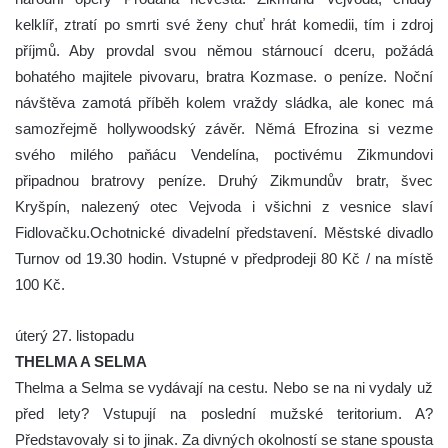
kelklíř, ztratí po smrti své ženy chuť hrát komedii, tím i zdroj
příjmů. Aby provdal svou němou stárnoucí dceru, požádá
bohatého majitele pivovaru, bratra Kozmase. o peníze. Noční
návštěva zamotá příběh kolem vraždy sládka, ale konec má
samozřejmě hollywoodský závěr. Němá Efrozina si vezme
svého milého paňácu Vendelína, poctivému Zikmundovi
připadnou bratrovy peníze. Druhý Zikmundův bratr, švec
Kryšpín, nalezený otec Vejvoda i všichni z vesnice slaví
Fidlovačku.Ochotnické divadelní představení. Městské divadlo
Turnov od 19.30 hodin. Vstupné v předprodeji 80 Kč / na místě
100 Kč.
úterý 27. listopadu
THELMA A SELMA
Thelma a Selma se vydávají na cestu. Nebo se na ni vydaly už
před lety? Vstupují na poslední mužské teritorium. A?
Představovaly si to jinak. Za divných okolností se stane spousta