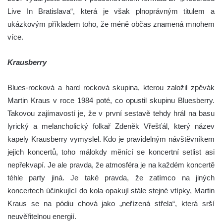
Live In Bratislava“, která je však plnoprávným titulem a
ukázkovým příkladem toho, že méně občas znamená mnohem
více.
Krausberry
Blues-rocková a hard rocková skupina, kterou založil zpěvák
Martin Kraus v roce 1984 poté, co opustil skupinu Bluesberry.
Takovou zajímavostí je, že v první sestavě tehdy hrál na basu
lyrický a melancholický folkař Zdeněk Vřešťál, který název
kapely Krausberry vymyslel. Kdo je pravidelným návštěvníkem
jejich koncertů, toho málokdy měnící se koncertní setlist asi
nepřekvapí. Je ale pravda, že atmosféra je na každém koncertě
téhle party jiná. Je také pravda, že zatímco na jiných
koncertech účinkující do kola opakují stále stejné vtípky, Martin
Kraus se na pódiu chová jako „neřízená střela“, která srší
neuvěřitelnou energií.