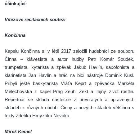
účinkující:
Vítězové recitačních soutěží
Končinna
Kapelu Končinna si v létě 2017 založili hudebníci ze souboru
Činna – klávesista a autor hudby Petr Komár Soudek,
trumpetista, kytarista a zpěvák Jakub Havlín, saxofonista a
klarinetista Jan Havlín a hráč na bicí nástroje Dominik Kusl.
Přibyli ještě baskytarista Vráťa Keprt a zpěvačka Markéta
Melechovská z kapel Prag Zeuhl Zekt a Tajný život rostlin.
Repertoár se skládá částečně z převzatých a upravených
skladeb z různých období Činny a nových skladeb většinou s
texty Zdeňka Hmyzáka Nováka.
Mirek Kemel