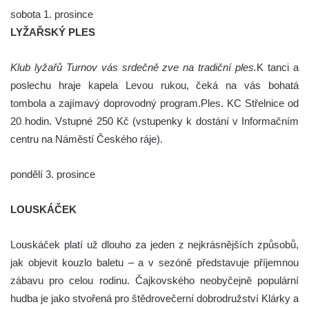
sobota 1. prosince
LYŽAŘSKÝ PLES
Klub lyžařů Turnov vás srdečně zve na tradiční ples.
K tanci a
poslechu hraje kapela Levou rukou, čeká na vás bohatá
tombola a zajímavý doprovodný program.Ples. KC Střelnice od
20 hodin. Vstupné 250 Kč (vstupenky k dostání v Informačním
centru na Náměstí Českého ráje).
pondělí 3. prosince
LOUSKÁČEK
Louskáček platí už dlouho za jeden z nejkrásnějších způsobů,
jak objevit kouzlo baletu – a v sezóně představuje příjemnou
zábavu pro celou rodinu. Čajkovského neobyčejně populární
hudba je jako stvořená pro štědrovečerní dobrodružství Klárky a