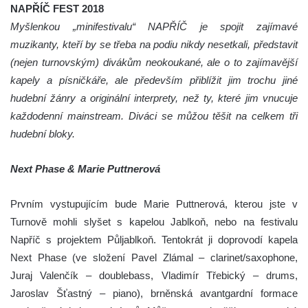
NAPŘÍČ FEST 2018
Myšlenkou „minifestivalu“ NAPŘÍČ je spojit zajímavé
muzikanty, kteří by se třeba na podiu nikdy nesetkali, představit
(nejen turnovským) divákům neokoukané, ale o to zajímavější
kapely a písničkáře, ale především přiblížit jim trochu jiné
hudební žánry a originální interprety, než ty, které jim vnucuje
každodenní mainstream. Diváci se můžou těšit na celkem tři
hudební bloky.
Next Phase & Marie Puttnerová
Prvním vystupujícím bude Marie Puttnerová, kterou jste v
Turnově mohli slyšet s kapelou Jablkoň, nebo na festivalu
Napříč s projektem Půljablkoň. Tentokrát ji doprovodí kapela
Next Phase (ve složení Pavel Zlámal – clarinet/saxophone,
Juraj Valenčík – doublebass, Vladimír Třebický – drums,
Jaroslav Šťastný – piano), brněnská avantgardní formace