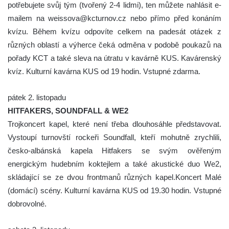
potřebujete svůj tým (tvořený 2-4 lidmi), ten můžete nahlásit e-
mailem na weissova@kcturnov.cz nebo přímo před konáním
kvízu. Během kvízu odpovíte celkem na padesát otázek z
různých oblastí a výherce čeká odměna v podobě poukazů na
pořady KCT a také sleva na útratu v kavárně KUS. Kavárenský
kvíz. Kulturní kavárna KUS od 19 hodin. Vstupné zdarma.
pátek 2. listopadu
HITFAKERS, SOUNDFALL & WE2
Trojkoncert kapel, které není třeba dlouhosáhle představovat.
Vystoupí turnovští rockeři Soundfall, kteří mohutně zrychlili,
česko-albánská kapela Hitfakers se svým ověřeným
energickým hudebním koktejlem a také akustické duo We2,
skládající se ze dvou frontmanů různých kapel.Koncert Malé
(domácí) scény. Kulturní kavárna KUS od 19.30 hodin. Vstupné
dobrovolné.