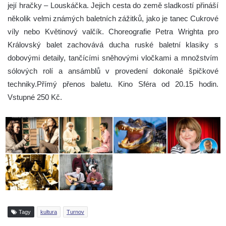
její hračky – Louskáčka. Jejich cesta do země sladkostí přináší
několik velmi známých baletních zážitků, jako je tanec Cukrové
víly nebo Květinový valčík. Choreografie Petra Wrighta pro
Královský balet zachovává ducha ruské baletní klasiky s
dobovými detaily, tančícími sněhovými vločkami a množstvím
sólových rolí a ansámblů v provedení dokonalé špičkové
techniky.Přímý přenos baletu. Kino Sféra od 20.15 hodin.
Vstupné 250 Kč.
Tagy
kultura
Turnov