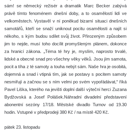
sám! se německý režisér a dramatik Marc Becker zabývá
právě tímto fenoménem dnešní doby, a to osamělostí lidí ve
velkoměstech. Vystavěl v ní poněkud bizarní situaci dnešních
samotářů, kteří se snaží uniknout pocitu osamělosti a najít si
někoho, s kým budou sdílet svůj život. Přirozeným způsobem
jim to nejde, musí toho docílit promyšleným plánem, dokonce
za hranicí zákona. „Téma té hry je, myslím, naprosto trvalé,
lidské a obecné snad pro všechny věky věků. Jsou jím samota,
pocit a tíha z té samoty a touha nebýt sám. Naše hra je osobitá,
dojemná a snad i vtipná tím, jak se postavy s pocitem samoty
nesmiřují a začnou se s ním velmi po svém vypořádávat,“ říká
Pavel Liška, kterého na jevišti doplní další výteční herci Zuzana
Bydžovská a Josef Polášek.Náhradní divadelní představení
abonentní sezóny 17/18. Městské divadlo Turnov od 19.30
hodin. Vstupné v předprodeji 380 Kč / na místě 420 Kč.
pátek 23. listopadu