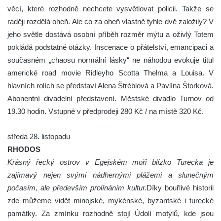
věcí, které rozhodně nechcete vysvětlovat policii. Takže se
raději rozdělá oheň. Ale co za oheň vlastně tyhle dvě založily? V
jeho světle dostává osobní příběh rozměr mýtu a oživlý Totem
pokládá podstatné otázky. Inscenace o přátelství, emancipaci a
současném „chaosu normální lásky“ ne náhodou evokuje titul
americké road movie Ridleyho Scotta Thelma a Louisa. V
hlavních rolích se představí Alena Štréblová a Pavlína Štorková.
Abonentní divadelní představení. Městské divadlo Turnov od
19.30 hodin. Vstupné v předprodeji 280 Kč / na místě 320 Kč.
středa 28. listopadu
RHODOS
Krásný řecký ostrov v Egejském moři blízko Turecka je
zajímavý nejen svými nádhernými plážemi a slunečným
počasím, ale především prolínáním kultur.
Díky bouřlivé historii
zde můžeme vidět minojské, mykénské, byzantské i turecké
památky. Za zmínku rozhodně stojí Údolí motýlů, kde jsou