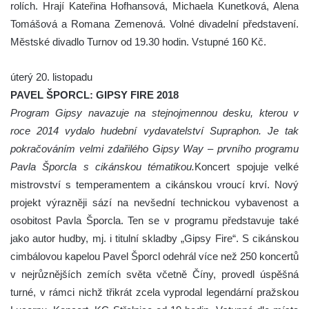
rolích. Hrají Kateřina Hofhansová, Michaela Kunetková, Alena
Tomášová a Romana Zemenová. Volné divadelní představení.
Městské divadlo Turnov od 19.30 hodin. Vstupné 160 Kč.
úterý 20. listopadu
PAVEL ŠPORCL: GIPSY FIRE 2018
Program Gipsy navazuje na stejnojmennou desku, kterou v
roce 2014 vydalo hudební vydavatelství Supraphon. Je tak
pokračováním velmi zdařilého Gipsy Way – prvního programu
Pavla Šporcla s cikánskou tématikou.
Koncert spojuje velké
mistrovství s temperamentem a cikánskou vroucí krví. Nový
projekt výrazněji sází na nevšední technickou vybavenost a
osobitost Pavla Šporcla. Ten se v programu představuje také
jako autor hudby, mj. i titulní skladby „Gipsy Fire“. S cikánskou
cimbálovou kapelou Pavel Šporcl odehrál více než 250 koncertů
v nejrůznějších zemích světa včetně Číny, provedl úspěšná
turné, v rámci nichž třikrát zcela vyprodal legendární pražskou