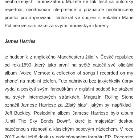
neohrožených improvizátorů. Můžete se tak těšit na autorský
repertoár, neortodoxní interpretace a příznačně neohraničený
prostor pro improvizaci, tentokrát ve spojení s vokálem Marie
Puttnerové na stezce za svými moravskými kořeny.
James Harries
je hudebník z anglického Manchesteru žijící v České republice
od roku1990 ,který jako první na světě natočil své oficiální
album „Voice Memos: a collection of songs I recorded on my
phone“ na mobilní telefon. Tuto nahrávku bez jakýchkoliv úprav
vydal a poskytl svým fanouškům v digitální podobě ke stažení
na svých internetových stránkách. Magazín Rolling Stone
označil Jamese Harriese za „Zlatý hlas“, jakým byl například i
Jeff Buckley. Posledním albem Jamese Harriese bylo album
„Until The Sky Bends Down“, které je majestátní deskou
natočenou s rázností a klasickým popovým nádechem. V roce
2017 vydal ještě desku v podceňovaném formátu EP „Recorded