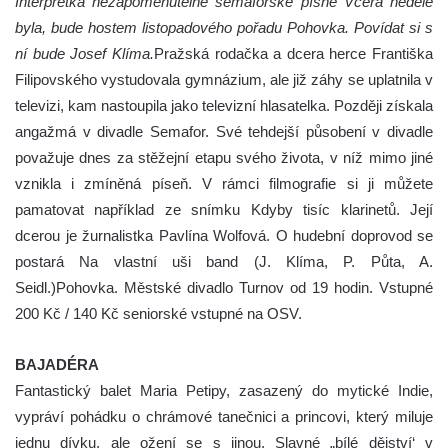
Interpretka nezapomenutelné semaforské písně Včera neděle
byla, bude hostem listopadového pořadu Pohovka. Povídat si s
ní bude Josef Klíma.
Pražská rodačka a dcera herce Františka
Filipovského vystudovala gymnázium, ale již záhy se uplatnila v
televizi, kam nastoupila jako televizní hlasatelka. Později získala
angažmá v divadle Semafor. Své tehdejší působení v divadle
považuje dnes za stěžejní etapu svého života, v níž mimo jiné
vznikla i zmíněná píseň. V rámci filmografie si ji můžete
pamatovat například ze snímku Kdyby tisíc klarinetů. Její
dcerou je žurnalistka Pavlína Wolfová. O hudební doprovod se
postará Na vlastní uši band (J. Klíma, P. Půta, A.
Seidl.)Pohovka. Městské divadlo Turnov od 19 hodin. Vstupné
200 Kč / 140 Kč seniorské vstupné na OSV.
BAJADÉRA
Fantastický balet Maria Petipy, zasazený do mytické Indie,
vypráví pohádku o chrámové tanečnici a princovi, který miluje
jednu dívku, ale ožení se s jinou. Slavné „bílé dějství‘ v