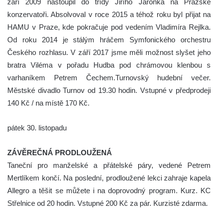
září 2009 nastoupil do třídy Jiřího Jaroňka na Pražské
konzervatoři. Absolvoval v roce 2015 a téhož roku byl přijat na
HAMU v Praze, kde pokračuje pod vedením Vladimíra Rejlka.
Od roku 2014 je stálým hráčem Symfonického orchestru
Českého rozhlasu. V září 2017 jsme měli možnost slyšet jeho
bratra Viléma v pořadu Hudba pod chrámovou klenbou s
varhaníkem Petrem Čechem.Turnovský hudební večer.
Městské divadlo Turnov od 19.30 hodin. Vstupné v předprodeji
140 Kč / na místě 170 Kč.
pátek 30. listopadu
ZÁVĚREČNÁ PRODLOUŽENÁ
Taneční pro manželské a přátelské páry, vedené Petrem
Mertlíkem končí. Na poslední, prodloužené lekci zahraje kapela
Allegro a těšit se můžete i na doprovodný program. Kurz. KC
Střelnice od 20 hodin. Vstupné 200 Kč za pár. Kurzisté zdarma.