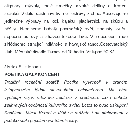
aligátory, mývaly, malé srnečky, divoké delfíny a krmení
žraloků. V další části navštívíme i ostrovy z ohně. Absolvujeme
jedinečné výpravy na lodi, kajaku, plachetnici, na skútru a
pěšky. Nemineme bohatý podmořský svět, spousty zvířat,
sopečné ostrovy a žhavou tekoucí lávu. V neposlední řadě
zhlédneme strhující indiánské a havajské tance.Cestovatelský
klub. Městské divadlo Turnov od 18 hodin. Vstupné 90 Kč.
čtvrtek 8. listopadu
POETIKA GALAKONCERT
Tradiční recitační soutěž Poetika vyvrcholí v druhém
listopadovém týdnu slavnostním galavečerem. Na něm
vystoupí nejen vítězové soutěže v přednesu, ale i několik
zajímavých osobností kulturního světa. Letos to bude uskupení
Končinna, Mirek Kemel a těšit se můžete i na překvapení v
podobě stále populárnější SlamPoetry.