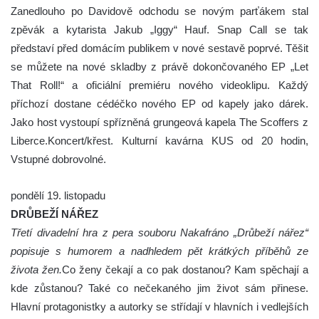
Zanedlouho po Davidově odchodu se novým parťákem stal
zpěvák a kytarista Jakub „Iggy“ Hauf. Snap Call se tak
představí před domácím publikem v nové sestavě poprvé. Těšit
se můžete na nové skladby z právě dokončovaného EP „Let
That Roll!“ a oficiální premiéru nového videoklipu. Každý
příchozí dostane cédéčko nového EP od kapely jako dárek.
Jako host vystoupí spřízněná grungeová kapela The Scoffers z
Liberce.Koncert/křest. Kulturní kavárna KUS od 20 hodin,
Vstupné dobrovolné.
pondělí 19. listopadu
DRŮBEŽÍ NÁŘEZ
Třetí divadelní hra z pera souboru Nakafráno „Drůbeží nářez“
popisuje s humorem a nadhledem pět krátkých příběhů ze
života žen.
Co ženy čekají a co pak dostanou? Kam spěchají a
kde zůstanou? Také co nečekaného jim život sám přinese.
Hlavní protagonistky a autorky se střídají v hlavních i vedlejších