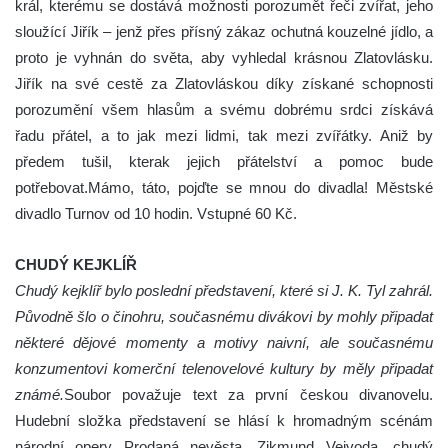
král, kterému se dostává možnosti porozumět řeči zvířat, jeho
sloužící Jiřík – jenž přes přísný zákaz ochutná kouzelné jídlo, a
proto je vyhnán do světa, aby vyhledal krásnou Zlatovlásku.
Jiřík na své cestě za Zlatovláskou díky získané schopnosti
porozumění všem hlasům a svému dobrému srdci získává
řadu přátel, a to jak mezi lidmi, tak mezi zvířátky. Aniž by
předem tušil, kterak jejich přátelství a pomoc bude
potřebovat.Mámo, táto, pojďte se mnou do divadla! Městské
divadlo Turnov od 10 hodin. Vstupné 60 Kč.
CHUDÝ KEJKLÍŘ
Chudý kejklíř bylo poslední představení, které si J. K. Tyl zahrál.
Původně šlo o činohru, současnému divákovi by mohly připadat
některé dějové momenty a motivy naivní, ale současnému
konzumentovi komerční telenovelové kultury by měly připadat
známé.
Soubor považuje text za první českou divanovelu.
Hudební složka představení se hlásí k hromadným scénám
národní opery Prodaná nevěsta. Zikmund Vejvoda, chudý