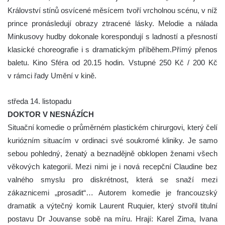
Království stínů osvícené měsícem tvoří vrcholnou scénu, v níž
prince pronásledují obrazy ztracené lásky. Melodie a nálada
Minkusovy hudby dokonale korespondují s ladností a přesností
klasické choreografie i s dramatickým příběhem.Přímý přenos
baletu. Kino Sféra od 20.15 hodin. Vstupné 250 Kč / 200 Kč
v rámci řady Umění v kině.
středa 14. listopadu
DOKTOR V NESNÁZÍCH
Situační komedie o průměrném plastickém chirurgovi, který čelí
kuriózním situacím v ordinaci své soukromé kliniky. Je samo
sebou pohledný, ženatý a beznadějně obklopen ženami všech
věkových kategorií. Mezi nimi je i nová recepční Claudine bez
valného smyslu pro diskrétnost, která se snaží mezi
zákaznicemi „prosadit“… Autorem komedie je francouzský
dramatik a výtečný komik Laurent Ruquier, který stvořil titulní
postavu Dr Jouvanse sobě na míru. Hrají: Karel Zima, Ivana