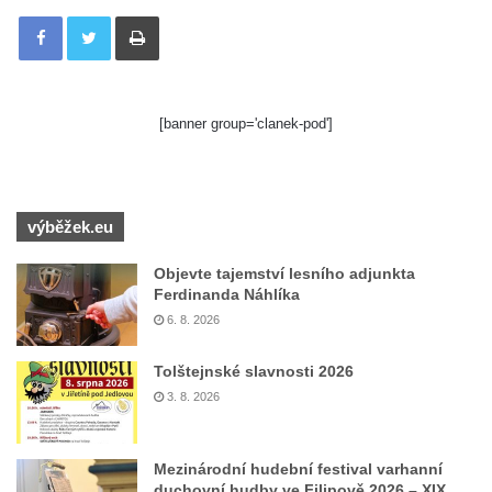
Tisknout
[banner group='clanek-pod']
výběžek.eu
Objevte tajemství lesního adjunkta
Ferdinanda Náhlíka
6. 8. 2026
Tolštejnské slavnosti 2026
3. 8. 2026
Mezinárodní hudební festival varhanní
duchovní hudby ve Filipově 2026 – XIX.