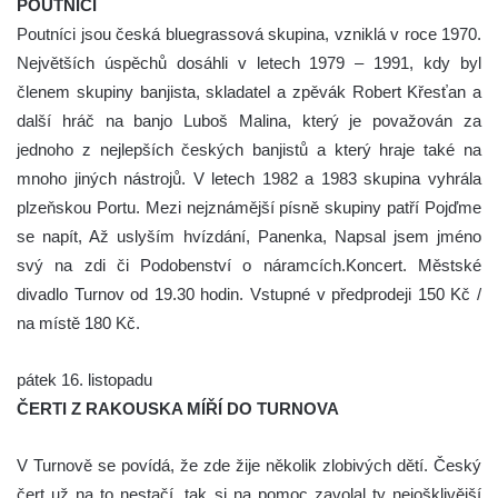
POUTNÍCI
Poutníci jsou česká bluegrassová skupina, vzniklá v roce 1970.
Největších úspěchů dosáhli v letech 1979 – 1991, kdy byl
členem skupiny banjista, skladatel a zpěvák Robert Křesťan a
další hráč na banjo Luboš Malina, který je považován za
jednoho z nejlepších českých banjistů a který hraje také na
mnoho jiných nástrojů. V letech 1982 a 1983 skupina vyhrála
plzeňskou Portu. Mezi nejznámější písně skupiny patří Pojďme
se napít, Až uslyším hvízdání, Panenka, Napsal jsem jméno
svý na zdi či Podobenství o náramcích.Koncert. Městské
divadlo Turnov od 19.30 hodin. Vstupné v předprodeji 150 Kč /
na místě 180 Kč.
pátek 16. listopadu
ČERTI Z RAKOUSKA MÍŘÍ DO TURNOVA
V Turnově se povídá, že zde žije několik zlobivých dětí. Český
čert už na to nestačí, tak si na pomoc zavolal ty nejošklivější