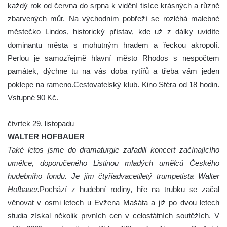
každý rok od června do srpna k vidění tisíce krásných a různě
zbarvených můr. Na východním pobřeží se rozléhá malebné
městečko Lindos, historický přístav, kde už z dálky uvidíte
dominantu města s mohutným hradem a řeckou akropolí.
Perlou je samozřejmě hlavní město Rhodos s nespočtem
památek, dýchne tu na vás doba rytířů a třeba vám jeden
poklepe na rameno.Cestovatelský klub. Kino Sféra od 18 hodin.
Vstupné 90 Kč.
čtvrtek 29. listopadu
WALTER HOFBAUER
Také letos jsme do dramaturgie zařadili koncert začínajícího
umělce, doporučeného Listinou mladých umělců Českého
hudebního fondu. Je jím čtyřiadvacetiletý trumpetista Walter
Hofbauer.
Pochází z hudební rodiny, hře na trubku se začal
věnovat v osmi letech u Evžena Mašáta a již po dvou letech
studia získal několik prvních cen v celostátních soutěžích. V