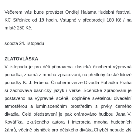
Večerem vás bude provázet Ondřej Halama.Hudební festival.
KC Střelnice od 19 hodin. Vstupné v předprodeji 180 Kč / na
místě 250 Kč.
sobota 24. listopadu
ZLATOVLÁSKA
V listopadu je pro děti připravena klasická činoherní výpravná
pohádka, známá z mnoha zpracování, na předlohy české lidové
pohádky K. J. Erbena. Činoherní verze Divadla Pohádka Praha
si zachovává básnický jazyk i verše. Scénické zpracování je
postaveno na výpravné scéně, doplněné světelnou divadelní
atmosférou a luminiscenčním prostředím s prvky černého
divadla. Celé představení je pak orámováno hudbou Jana V.
Kováříka, zkušeného autora i interpreta mnoha hudebních
žánrů, včetně písniček pro dětského diváka.Chybět nebude zlý