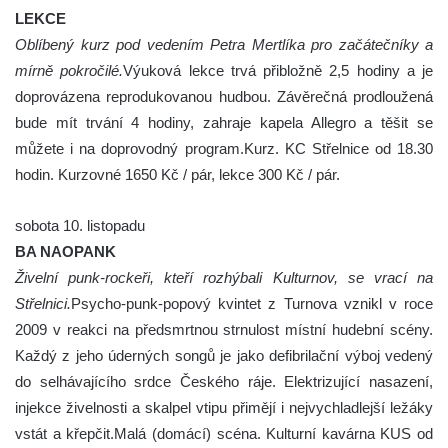
LEKCE
Oblíbený kurz pod vedením Petra Mertlíka pro začátečníky a
mírně pokročilé.
Výuková lekce trvá přibložně 2,5 hodiny a je
doprovázena reprodukovanou hudbou. Závěrečná prodloužená
bude mít trvání 4 hodiny, zahraje kapela Allegro a těšit se
můžete i na doprovodný program.Kurz. KC Střelnice od 18.30
hodin. Kurzovné 1650 Kč / pár, lekce 300 Kč / pár.
sobota 10. listopadu
BA NAOPANK
Živelní punk-rockeři, kteří rozhýbali Kulturnov, se vrací na
Střelnici.
Psycho-punk-popový kvintet z Turnova vznikl v roce
2009 v reakci na předsmrtnou strnulost místní hudební scény.
Každý z jeho úderných songů je jako defibrilační výboj vedený
do selhávajícího srdce Českého ráje. Elektrizující nasazení,
injekce živelnosti a skalpel vtipu přimějí i nejvychladlejší ležáky
vstát a křepčit.Malá (domácí) scéna. Kulturní kavárna KUS od