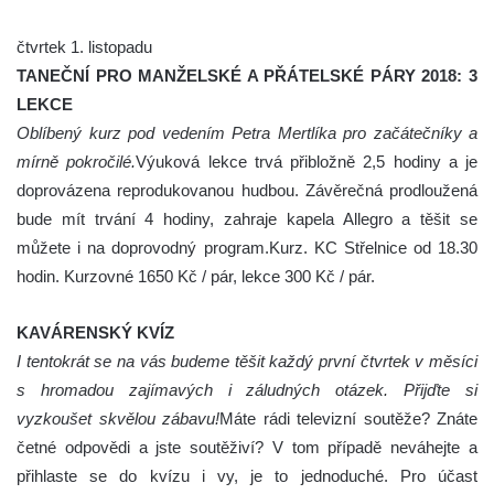
čtvrtek 1. listopadu
TANEČNÍ PRO MANŽELSKÉ A PŘÁTELSKÉ PÁRY 2018: 3
LEKCE
Oblíbený kurz pod vedením Petra Mertlíka pro začátečníky a
mírně pokročilé.
Výuková lekce trvá přibložně 2,5 hodiny a je
doprovázena reprodukovanou hudbou. Závěrečná prodloužená
bude mít trvání 4 hodiny, zahraje kapela Allegro a těšit se
můžete i na doprovodný program.Kurz. KC Střelnice od 18.30
hodin. Kurzovné 1650 Kč / pár, lekce 300 Kč / pár.
KAVÁRENSKÝ KVÍZ
I tentokrát se na vás budeme těšit každý první čtvrtek v měsíci
s hromadou zajímavých i záludných otázek. Přijďte si
vyzkoušet skvělou zábavu!
Máte rádi televizní soutěže? Znáte
četné odpovědi a jste soutěživí? V tom případě neváhejte a
přihlaste se do kvízu i vy, je to jednoduché. Pro účast