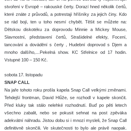
stvoření v Evropě – rakouské čerty. Dorazí hned několik čertů,
které znáte z průvodů, a potrestají hříšníky za jejich činy. Kdo
se rád bojí, ten u toho nesmí chybět. Těšit se můžete na:
Dětskou diskotéku za doprovodu Minnie a Mickey Mouse,
Slavnostní, představení čertů, Strašidelné efekty, Focení,
tancování a dovádění s čerty , Hudební doprovod s Djem a
mnoho dalšího,…Pekelná show. KC Střelnice od 17 hodin.
Vstupné 100 – 150 Kč.
sobota 17. listopadu
SNAP CALL
Na jaře tohoto roku prošla kapela Snap Call velkými změnami.
Tehdejší frontman, David Hlůže, se rozhodl v kapele skončit.
Před kluky tak stálo nelehké rozhodnutí. Buď po pěti letech
všechno zabalit, nebo se pokusit sehnat na post zpěváka
adekvátní náhradu. Jistou dobu si i mnozí mysleli, že Snap Call
definitivně skončili. Ve skutečnosti to bylo ale právě naopak.