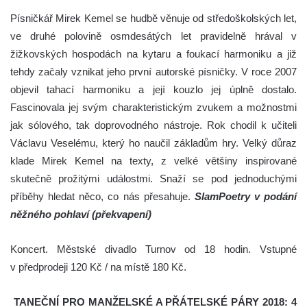
Písničkář Mirek Kemel se hudbě věnuje od středoškolských let,
ve druhé polovině osmdesátých let pravidelně hrával v
žižkovských hospodách na kytaru a foukací harmoniku a již
tehdy začaly vznikat jeho první autorské písničky. V roce 2007
objevil tahací harmoniku a její kouzlo jej úplně dostalo.
Fascinovala jej svým charakteristickým zvukem a možnostmi
jak sólového, tak doprovodného nástroje. Rok chodil k učiteli
Václavu Veselému, který ho naučil základům hry. Velký důraz
klade Mirek Kemel na texty, z velké většiny inspirované
skutečně prožitými událostmi. Snaží se pod jednoduchými
příběhy hledat něco, co nás přesahuje.
SlamPoetry v podání
něžného pohlaví (překvapení)
Koncert. Městské divadlo Turnov od 18 hodin. Vstupné
v předprodeji 120 Kč / na místě 180 Kč.
TANEČNÍ PRO MANŽELSKÉ A PŘÁTELSKÉ PÁRY 2018: 4