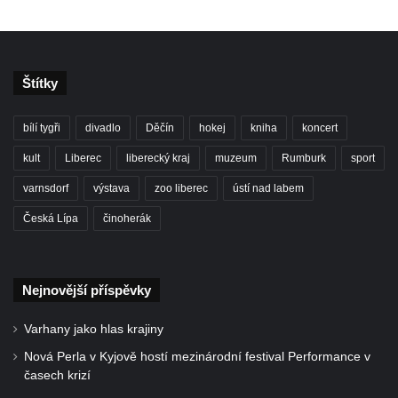
Štítky
bílí tygři
divadlo
Děčín
hokej
kniha
koncert
kult
Liberec
liberecký kraj
muzeum
Rumburk
sport
varnsdorf
výstava
zoo liberec
ústí nad labem
Česká Lípa
činoherák
Nejnovější příspěvky
Varhany jako hlas krajiny
Nová Perla v Kyjově hostí mezinárodní festival Performance v
časech krizí