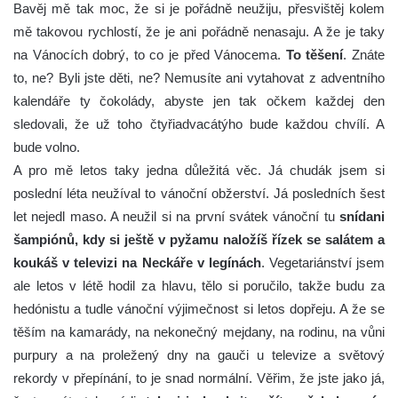
Bavěj mě tak moc, že si je pořádně neužiju, přesvištěj kolem
mě takovou rychlostí, že je ani pořádně nenasaju. A že je taky
na Vánocích dobrý, to co je před Vánocema.
To těšení
. Znáte
to, ne? Byli jste děti, ne? Nemusíte ani vytahovat z adventního
kalendáře ty čokolády, abyste jen tak očkem každej den
sledovali, že už toho čtyřiadvacátýho bude každou chvílí. A
bude volno.
A pro mě letos taky jedna důležitá věc. Já chudák jsem si
poslední léta neužíval to vánoční obžerství. Já posledních šest
let nejedl maso. A neužil si na první svátek vánoční tu
snídani
šampiónů, kdy si ještě v pyžamu naložíš řízek se salátem a
koukáš v televizi na Neckáře v legínách
. Vegetariánství jsem
ale letos v létě hodil za hlavu, tělo si poručilo, takže budu za
hedónistu a tudle vánoční výjimečnost si letos dopřeju. A že se
těším na kamarády, na nekonečný mejdany, na rodinu, na vůni
purpury a na proležený dny na gauči u televize a světový
rekordy v přepínání, to je snad normální. Věřim, že jste jako já,