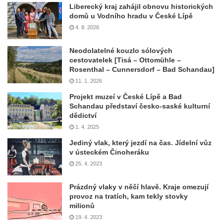
Liberecký kraj zahájil obnovu historických
domů u Vodního hradu v České Lípě
4. 8. 2026
Neodolatelné kouzlo sólových
cestovatelek [Tisá – Ottomühle –
Rosenthal – Cunnersdorf – Bad Schandau]
11. 1. 2026
Projekt muzeí v České Lípě a Bad
Schandau představí česko-saské kulturní
dědictví
1. 4. 2025
Jediný vlak, který jezdí na čas. Jídelní vůz
v ústeckém Činoheráku
25. 4. 2023
Prázdný vlaky v něčí hlavě. Kraje omezují
provoz na tratích, kam tekly stovky
milionů
19. 4. 2023