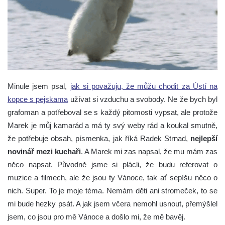
Minule jsem psal,
jak si považuju, že můžu chodit za Ústí na
kopce s pejskama
užívat si vzduchu a svobody. Ne že bych byl
grafoman a potřeboval se s každý pitomosti vypsat, ale protože
Marek je můj kamarád a má ty svý weby rád a koukal smutně,
že potřebuje obsah, písmenka, jak říká Radek Strnad,
nejlepší
novinář mezi kuchaři
. A Marek mi zas napsal, že mu mám zas
něco napsat. Původně jsme si plácli, že budu referovat o
muzice a filmech, ale že jsou ty Vánoce, tak ať sepíšu něco o
nich. Super. To je moje téma. Nemám děti ani stromeček, to se
mi bude hezky psát. A jak jsem včera nemohl usnout, přemýšlel
jsem, co jsou pro mě Vánoce a došlo mi, že mě bavěj.