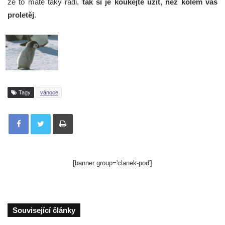
že to máte taky rádi,
tak si je koukejte užít, než kolem vás
proletěj
.
Tagy
vánoce
Tisknout
[banner group='clanek-pod']
Související články