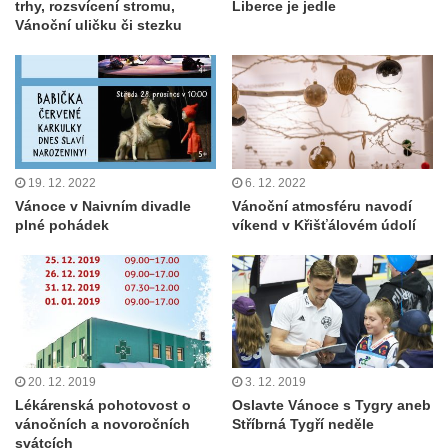
trhy, rozsvícení stromu,
Liberce je jedle
Vánoční uličku či stezku
19. 12. 2022
6. 12. 2022
Vánoce v Naivním divadle
Vánoční atmosféru navodí
plné pohádek
víkend v Křišťálovém údolí
20. 12. 2019
3. 12. 2019
Lékárenská pohotovost o
Oslavte Vánoce s Tygry aneb
vánočních a novoročních
Stříbrná Tygří neděle
svátcích