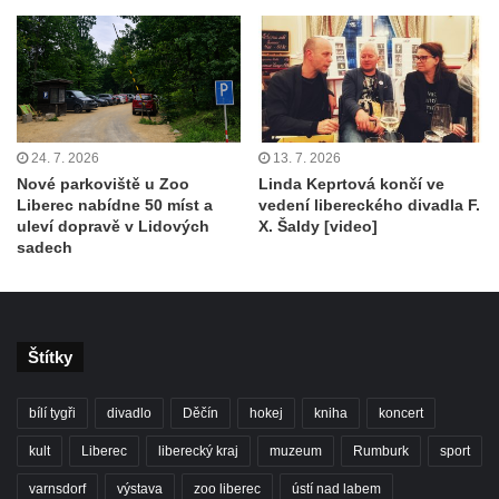
24. 7. 2026
13. 7. 2026
Nové parkoviště u Zoo
Linda Keprtová končí ve
Liberec nabídne 50 míst a
vedení libereckého divadla F.
uleví dopravě v Lidových
X. Šaldy [video]
sadech
Štítky
bílí tygři
divadlo
Děčín
hokej
kniha
koncert
kult
Liberec
liberecký kraj
muzeum
Rumburk
sport
varnsdorf
výstava
zoo liberec
ústí nad labem