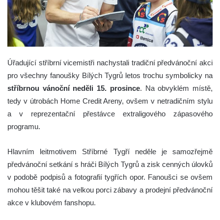
Úřadující stříbrní vicemistři nachystali tradiční předvánoční akci
pro všechny fanoušky Bílých Tygrů letos trochu symbolicky na
stříbrnou vánoční neděli 15. prosince
. Na obvyklém místě,
tedy v útrobách Home Credit Areny, ovšem v netradičním stylu
a v reprezentační přestávce extraligového zápasového
programu.
Hlavním leitmotivem Stříbrné Tygří neděle je samozřejmě
předvánoční setkání s hráči Bílých Tygrů a zisk cenných úlovků
v podobě podpisů a fotografií tygřích opor. Fanoušci se ovšem
mohou těšit také na velkou porci zábavy a prodejní předvánoční
akce v klubovém fanshopu.