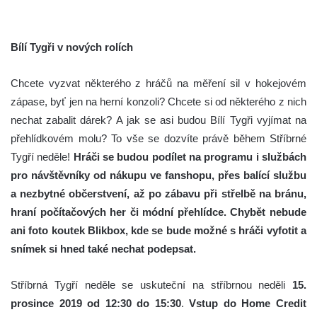
Bílí Tygři v nových rolích
Chcete vyzvat některého z hráčů na měření sil v hokejovém
zápase, byť jen na herní konzoli? Chcete si od některého z nich
nechat zabalit dárek? A jak se asi budou Bílí Tygři vyjímat na
přehlídkovém molu? To vše se dozvíte právě během Stříbrné
Tygří neděle!
Hráči se budou podílet na programu i službách
pro návštěvníky od nákupu ve fanshopu, přes balící službu
a nezbytné občerstvení, až po zábavu při střelbě na bránu,
hraní počítačových her či módní přehlídce. Chybět nebude
ani foto koutek Blikbox, kde se bude možné s hráči vyfotit a
snímek si hned také nechat podepsat.
Stříbrná Tygří neděle se uskuteční na stříbrnou neděli
15.
prosince 2019 od 12:30 do 15:30
.
Vstup do Home Credit