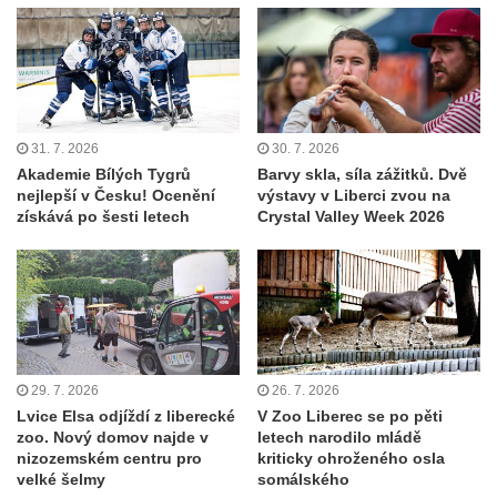
31. 7. 2026
30. 7. 2026
Akademie Bílých Tygrů
Barvy skla, síla zážitků. Dvě
nejlepší v Česku! Ocenění
výstavy v Liberci zvou na
získává po šesti letech
Crystal Valley Week 2026
29. 7. 2026
26. 7. 2026
Lvice Elsa odjíždí z liberecké
V Zoo Liberec se po pěti
zoo. Nový domov najde v
letech narodilo mládě
nizozemském centru pro
kriticky ohroženého osla
velké šelmy
somálského