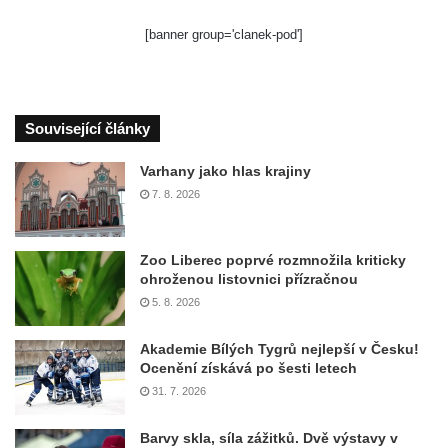
[banner group='clanek-pod']
Související články
Varhany jako hlas krajiny
7. 8. 2026
Zoo Liberec poprvé rozmnožila kriticky
ohroženou listovnici přízračnou
5. 8. 2026
Akademie Bílých Tygrů nejlepší v Česku!
Ocenění získává po šesti letech
31. 7. 2026
Barvy skla, síla zážitků. Dvě výstavy v