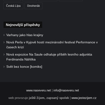
Česká Lípa
činoherák
Nejnovější příspěvky
Varhany jako hlas krajiny
Nová Perla v Kyjově hostí mezinárodní festival Performance v
časech krizí
Nová expozice Na Saule odhaluje příběh lesního adjunkta
Ferdinanda Náhlíka
Svět bez konce [komiks]
www.naseveru.net
|
info@naseveru.net
web provozuje
ještě žijem, zapsaný spolek
|
www.jestezijem.cz