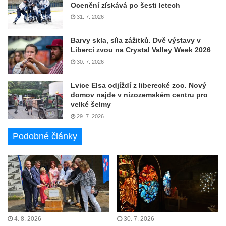
Ocenění získává po šesti letech
31. 7. 2026
Barvy skla, síla zážitků. Dvě výstavy v
Liberci zvou na Crystal Valley Week 2026
30. 7. 2026
Lvice Elsa odjíždí z liberecké zoo. Nový
domov najde v nizozemském centru pro
velké šelmy
29. 7. 2026
Podobné články
4. 8. 2026
30. 7. 2026