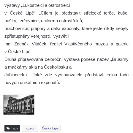
výstavy „Lukostřelci a ostrostřelci
v České Lípě“. „Cílem je představit střelecké terče, kuše,
pušky, terčovnice, uniformu ostrostřelců,
prachovnice, prapory a další exponáty, které ještě nikdy nebyly
zpřístupněny veřejnosti,“ vysvětlil
Ing. Zdeněk Vitáček, ředitel Vlastivědného muzea a galerie
v České Lípě.
Druhá připravovaná celoroční výstava ponese název „Brusírny
a mačkárny skla na Českolipsku a
Jablonecku“. Také zde vystavovatelé představí celou řadu
nových unikátních exponátů.
Tagy
muzeum
Česká Lípa