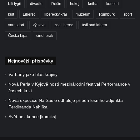
bílí tygři
divadlo
Děčín
hokej
kniha
koncert
kult
Liberec
liberecký kraj
muzeum
Rumburk
sport
varnsdorf
výstava
zoo liberec
ústí nad labem
Česká Lípa
činoherák
Nejnovější příspěvky
Varhany jako hlas krajiny
Nová Perla v Kyjově hostí mezinárodní festival Performance v
časech krizí
Nová expozice Na Saule odhaluje příběh lesního adjunkta
Ferdinanda Náhlíka
Svět bez konce [komiks]