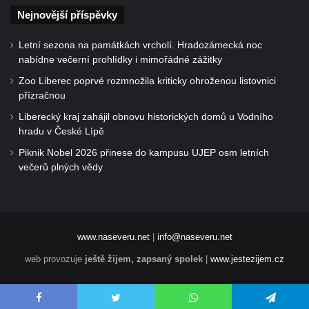
Nejnovější příspěvky
Letní sezona na památkách vrcholí. Hradozámecká noc
nabídne večerní prohlídky i mimořádné zážitky
Zoo Liberec poprvé rozmnožila kriticky ohroženou listovnici
přízračnou
Liberecký kraj zahájil obnovu historických domů u Vodního
hradu v České Lípě
Piknik Nobel 2026 přinese do kampusu UJEP osm letních
večerů plných vědy
www.naseveru.net
|
info@naseveru.net
web provozuje
ještě žijem, zapsaný spolek
|
www.jestezijem.cz