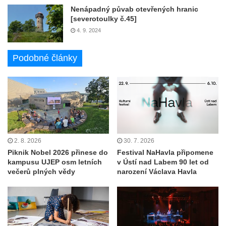
Nenápadný půvab otevřených hranic
[severotoulky č.45]
4. 9. 2024
Podobné články
2. 8. 2026
30. 7. 2026
Piknik Nobel 2026 přinese do
Festival NaHavla připomene
kampusu UJEP osm letních
v Ústí nad Labem 90 let od
večerů plných vědy
narození Václava Havla