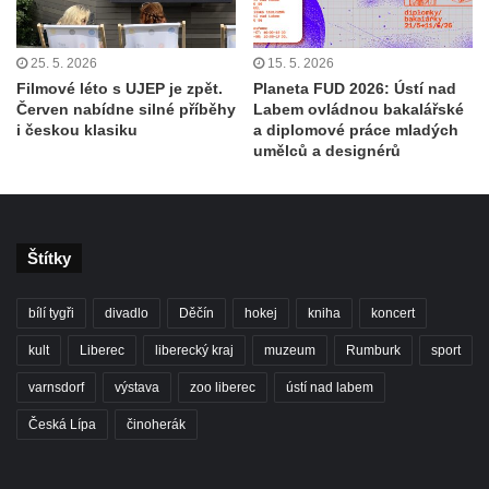
25. 5. 2026
15. 5. 2026
Filmové léto s UJEP je zpět.
Planeta FUD 2026: Ústí nad
Červen nabídne silné příběhy
Labem ovládnou bakalářské
i českou klasiku
a diplomové práce mladých
umělců a designérů
Štítky
bílí tygři
divadlo
Děčín
hokej
kniha
koncert
kult
Liberec
liberecký kraj
muzeum
Rumburk
sport
varnsdorf
výstava
zoo liberec
ústí nad labem
Česká Lípa
činoherák