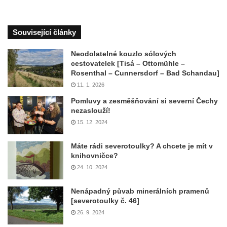
Související články
Neodolatelné kouzlo sólových
cestovatelek [Tisá – Ottomühle –
Rosenthal – Cunnersdorf – Bad Schandau]
11. 1. 2026
Pomluvy a zesměšňování si severní Čechy
nezaslouží!
15. 12. 2024
Máte rádi severotoulky? A chcete je mít v
knihovničce?
24. 10. 2024
Nenápadný půvab minerálních pramenů
[severotoulky č. 46]
26. 9. 2024