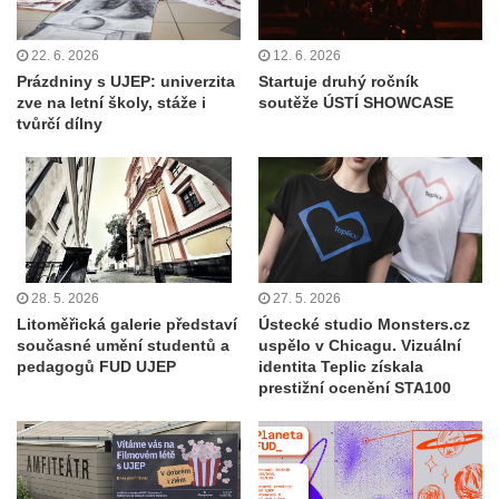
22. 6. 2026
12. 6. 2026
Prázdniny s UJEP: univerzita
Startuje druhý ročník
zve na letní školy, stáže i
soutěže ÚSTÍ SHOWCASE
tvůrčí dílny
28. 5. 2026
27. 5. 2026
Litoměřická galerie představí
Ústecké studio Monsters.cz
současné umění studentů a
uspělo v Chicagu. Vizuální
pedagogů FUD UJEP
identita Teplic získala
prestižní ocenění STA100