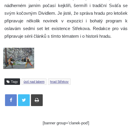
nádherném jarním počasí kejklíři, šermíři i tradiční Sváťa se
svým kočovným Dividlem. Je jisté, že správa hradu pro letošek
připravuje několik novinek v expozici i bohatý program k
oslavám sedmi set let existence Střekova. Redakce pro vás
připravuje sérii článků s tímto tématem i o historii hradu.
Tagy
ústí nad labem
hrad Střekov
Tisknout
[banner group='clanek-pod']