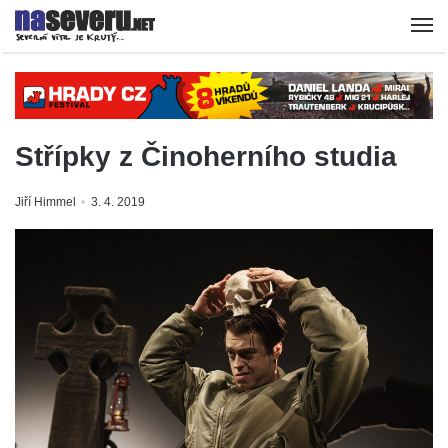
Střípky z Činoherního studia
Jiří Himmel
3. 4. 2019