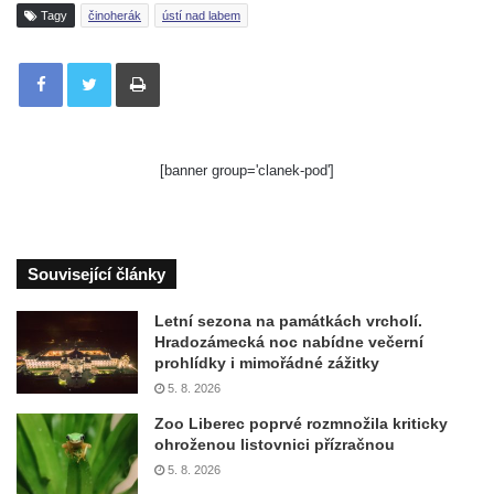
Tagy
činoherák
ústí nad labem
Tisknout
[banner group='clanek-pod']
Související články
Letní sezona na památkách vrcholí.
Hradozámecká noc nabídne večerní
prohlídky i mimořádné zážitky
5. 8. 2026
Zoo Liberec poprvé rozmnožila kriticky
ohroženou listovnici přízračnou
5. 8. 2026