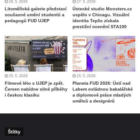
28. 5. 2026
27. 5. 2026
Litoměřická galerie představí
Ústecké studio Monsters.cz
současné umění studentů a
uspělo v Chicagu. Vizuální
pedagogů FUD UJEP
identita Teplic získala
prestižní ocenění STA100
25. 5. 2026
15. 5. 2026
Filmové léto s UJEP je zpět.
Planeta FUD 2026: Ústí nad
Červen nabídne silné příběhy
Labem ovládnou bakalářské
i českou klasiku
a diplomové práce mladých
umělců a designérů
Štítky