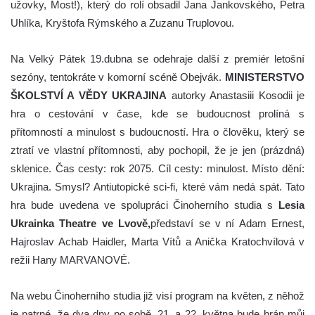
užovky, Most!), který do rolí obsadil Jana Jankovského, Petra
Uhlíka, Kryštofa Rýmského a Zuzanu Truplovou.
Na Velký Pátek 19.dubna se odehraje další z premiér letošní
sezóny, tentokráte v komorní scéně Obejvák.
MINISTERSTVO
ŠKOLSTVÍ A VĚDY UKRAJINA
autorky Anastasiii Kosodii je
hra o cestování v čase, kde se budoucnost prolíná s
přítomností a minulost s budoucností. Hra o člověku, který se
ztratí ve vlastní přítomnosti, aby pochopil, že je jen (prázdná)
sklenice. Čas cesty: rok 2075. Cíl cesty: minulost. Místo dění:
Ukrajina. Smysl? Antiutopické sci-fi, které vám nedá spát. Tato
hra bude uvedena ve spolupráci Činoherního studia s
Lesia
Ukrainka Theatre ve Lvově,
představí se v ní Adam Ernest,
Hajroslav Achab Haidler, Marta Vítů a Anička Kratochvílová v
režii Hany MARVANOVÉ.
Na webu Činoherního studia již visí program na květen, z něhož
je patrné, že dva dny po sobě, 21. a 22. května bude hrán můj