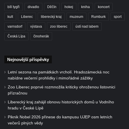
bílí tygři
divadlo
Děčín
hokej
kniha
koncert
kult
Liberec
liberecký kraj
muzeum
Rumburk
sport
varnsdorf
výstava
zoo liberec
ústí nad labem
Česká Lípa
činoherák
Nejnovější příspěvky
Letní sezona na památkách vrcholí. Hradozámecká noc
nabídne večerní prohlídky i mimořádné zážitky
Zoo Liberec poprvé rozmnožila kriticky ohroženou listovnici
přízračnou
Liberecký kraj zahájil obnovu historických domů u Vodního
hradu v České Lípě
Piknik Nobel 2026 přinese do kampusu UJEP osm letních
večerů plných vědy