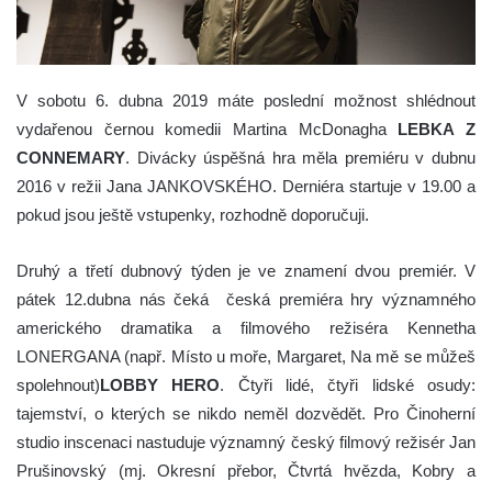
V sobotu 6. dubna 2019 máte poslední možnost shlédnout
vydařenou černou komedii Martina McDonagha
LEBKA Z
CONNEMARY
. Divácky úspěšná hra měla premiéru v dubnu
2016 v režii Jana JANKOVSKÉHO. Derniéra startuje v 19.00 a
pokud jsou ještě vstupenky, rozhodně doporučuji.
Druhý a třetí dubnový týden je ve znamení dvou premiér. V
pátek 12.dubna nás čeká česká premiéra hry významného
amerického dramatika a filmového režiséra Kennetha
LONERGANA (např. Místo u moře, Margaret, Na mě se můžeš
spolehnout)
LOBBY HERO
. Čtyři lidé, čtyři lidské osudy:
tajemství, o kterých se nikdo neměl dozvědět. Pro Činoherní
studio inscenaci nastuduje významný český filmový režisér Jan
Prušinovský (mj. Okresní přebor, Čtvrtá hvězda, Kobry a