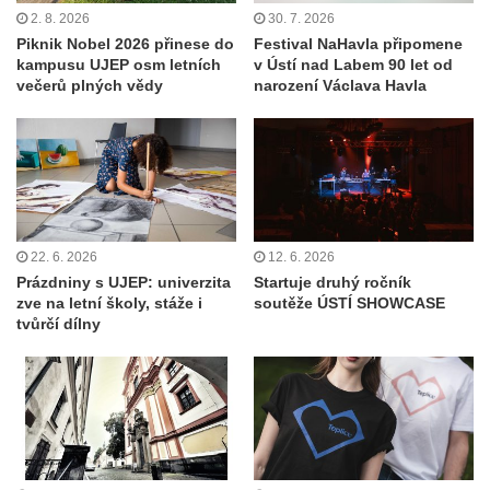
2. 8. 2026
30. 7. 2026
Piknik Nobel 2026 přinese do
Festival NaHavla připomene
kampusu UJEP osm letních
v Ústí nad Labem 90 let od
večerů plných vědy
narození Václava Havla
22. 6. 2026
12. 6. 2026
Prázdniny s UJEP: univerzita
Startuje druhý ročník
zve na letní školy, stáže i
soutěže ÚSTÍ SHOWCASE
tvůrčí dílny