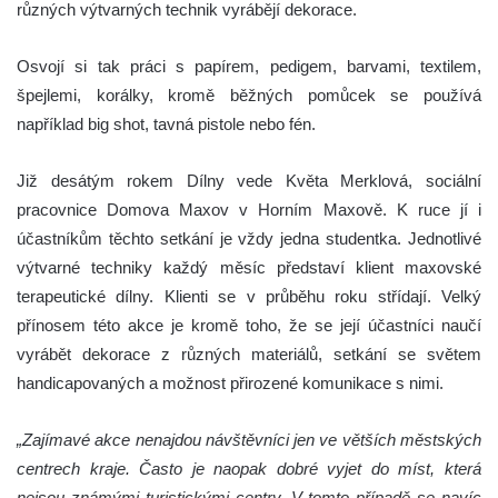
různých výtvarných technik vyrábějí dekorace.
Osvojí si tak práci s papírem, pedigem, barvami, textilem,
špejlemi, korálky, kromě běžných pomůcek se používá
například big shot, tavná pistole nebo fén.
Již desátým rokem Dílny vede Květa Merklová, sociální
pracovnice Domova Maxov v Horním Maxově. K ruce jí i
účastníkům těchto setkání je vždy jedna studentka. Jednotlivé
výtvarné techniky každý měsíc představí klient maxovské
terapeutické dílny. Klienti se v průběhu roku střídají. Velký
přínosem této akce je kromě toho, že se její účastníci naučí
vyrábět dekorace z různých materiálů, setkání se světem
handicapovaných a možnost přirozené komunikace s nimi.
„Zajímavé akce nenajdou návštěvníci jen ve větších městských
centrech kraje. Často je naopak dobré vyjet do míst, která
nejsou známými turistickými centry. V tomto případě se navíc