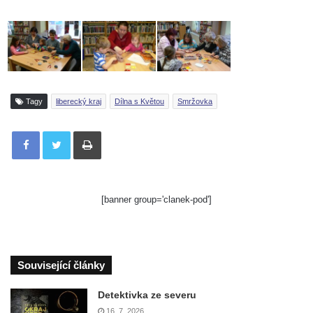
Tagy
liberecký kraj
Dílna s Květou
Smržovka
Tisknout
[banner group='clanek-pod']
Související články
Detektivka ze severu
16. 7. 2026