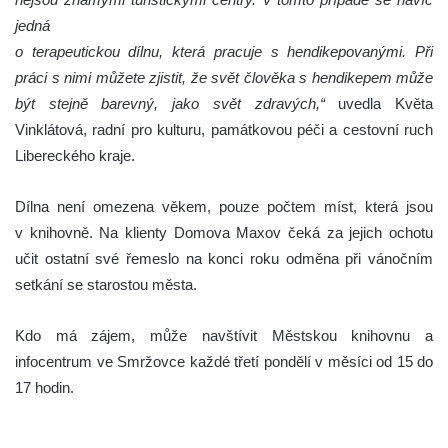
jedná
o terapeutickou dílnu, která pracuje s hendikepovanými. Při
práci s nimi můžete zjistit, že svět člověka s hendikepem může
být stejně barevný, jako svět zdravých,“
uvedla Květa
Vinklátová, radní pro kulturu, památkovou péči a cestovní ruch
Libereckého kraje.
Dílna není omezena věkem, pouze počtem míst, která jsou
v knihovně. Na klienty Domova Maxov čeká za jejich ochotu
učit ostatní své řemeslo na konci roku odměna při vánočním
setkání se starostou města.
Kdo má zájem, může navštívit Městskou knihovnu a
infocentrum ve Smržovce každé třetí pondělí v měsíci od 15 do
17 hodin.