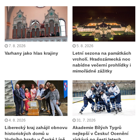
7. 8. 2026
5. 8. 2026
Varhany jako hlas krajiny
Letní sezona na památkách
vrcholí. Hradozámecká noc
nabídne večerní prohlídky i
mimořádné zážitky
4. 8. 2026
31. 7. 2026
Liberecký kraj zahájil obnovu
Akademie Bílých Tygrů
historických domů u
nejlepší v Česku! Ocenění
Vodního hradu v České Lípě
získává po šesti letech