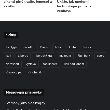
víkend plný tradic, řemesel a
Ukáže, jak moderní
zážitků
technologie pomáhají
venkovu
Štítky
bílí tygři
divadlo
Děčín
hokej
kniha
koncert
kult
Liberec
liberecký kraj
muzeum
Rumburk
sport
varnsdorf
výstava
zoo liberec
ústí nad labem
Česká Lípa
činoherák
Nejnovější příspěvky
Varhany jako hlas krajiny