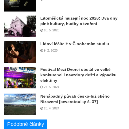
Litoměřická muzejní noc 2026: Dva dny
plné kultury, hudby a tvoření
18. 5. 2026
Lidoví léčitelé v Činoherním studiu
9. 2. 2025
Festival Mezi Dvorci obstál ve velké
konkurenci i navzdory dešti a výpadku
elektřiny
27. 5. 2024
Nenápadný půvab česko-lužického
Nizozemí [severotoulky č. 37]
15. 4. 2024
Podobné články