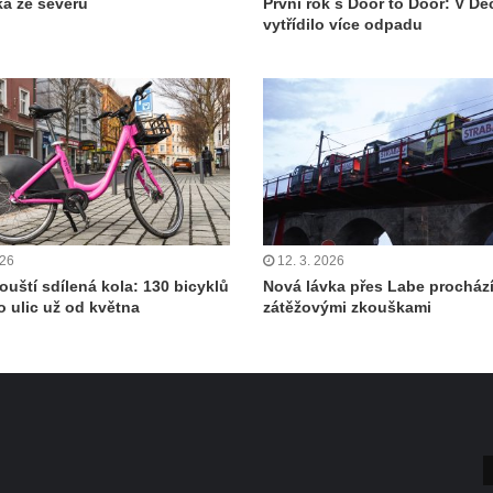
ka ze severu
První rok s Door to Door: V Dě
vytřídilo více odpadu
026
12. 3. 2026
ouští sdílená kola: 130 bicyklů
Nová lávka přes Labe procház
o ulic už od května
zátěžovými zkouškami