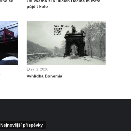
číně se
Od května si v ulicích Děčína můžete
půjčit kolo
27. 2. 2026
í
Vyhlídka Bohemia
Nejnovější příspěvky