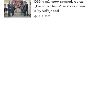
Děčín má nový symbol: obraz
„Děčín je Děčín“ zůstává doma
díky veřejnosti
14. 4. 2026