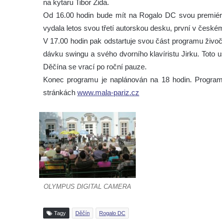
na kytaru Tibor Žida.
Od 16.00 hodin bude mít na Rogalo DC svou premi
vydala letos svou třetí autorskou desku, první v české
V 17.00 hodin pak odstartuje svou část programu živoč
dávku swingu a svého dvorního klavíristu Jirku. Toto u
Děčína se vrací po roční pauze.
Konec programu je naplánován na 18 hodin. Progra
stránkách
www.mala-pariz.cz
OLYMPUS DIGITAL CAMERA
Tagy
Děčín
Rogalo DC