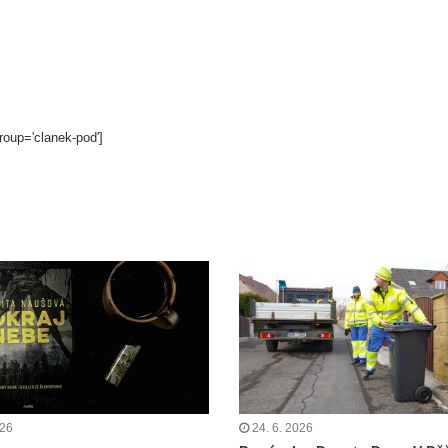
roup='clanek-pod']
026
24. 6. 2026