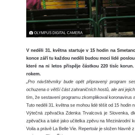
OLYMPUS DIGITAL CAMERA
V neděli 31. května startuje v 15 hodin na Smetan
konce září tu každou neděli budou moci lidé poslo
které na ni letos přispěje částkou 220 tisíc koru
rokem.
„Pro návštěvníky bude opět připravený program se
ochuzena o větší část zahraničních hostů, ale ani jeji
tím, že sestavení programu zkomplikoval koronavirus a
Tuto neděli 31. května se mohou lidé těšit od 15 hodin 
Výtečná zpěvačka Zdenka Trvalcová je Slovenka, dlo
zpěvačka a také jako učitelka zpěvu na Mezinárodní k
Voila a právě La Belle Vie. Repertoár je složen hlavně