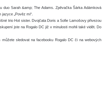
éru duo Sarah &amp; The Adams. Zpěvačka Šárka Adámková
m jazyce „Pověz mi“.
išné trio Hot sister. Dvojčata Doris a Sofie Lamošovy přivezou
skupení jste na Rogalo DC již v minulosti mohli také vidět. Do
m můžete sledovat na facebooku Rogalo DC či na webových