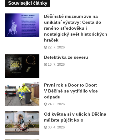
Související články
Děčínské muzeum zve na
unikátní výstavy: Cesta do
raného středověku i
nostalgický svět historických
hraček
22. 7. 2026
Detektivka ze severu
16. 7. 2026
První rok s Door to Door:
V Děčíně se vytřídilo více
odpadu
24. 6. 2026
Od května si v ulicích Děčína
můžete půjčit kolo
30. 4. 2026