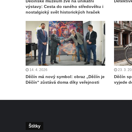
Děčínské muzeum zve na unikátní
Detektiv
výstavy: Cesta do raného středověku i
nostalgický svět historických hraček
14. 4. 2026
23. 3. 2
Děčín má nový symbol: obraz „Děčín je
Děčín sp
Děčín“ zůstává doma díky veřejnosti
vyjede d
Štítky