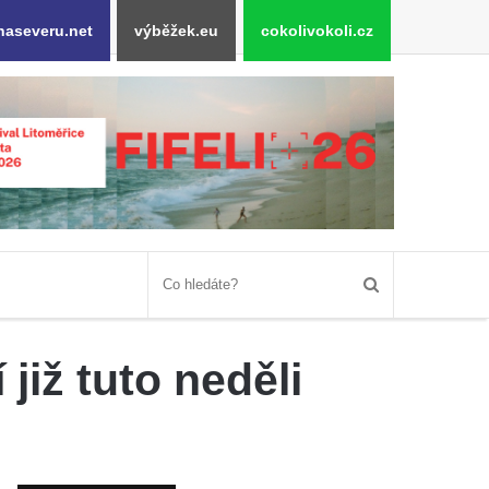
naseveru.net
výběžek.eu
cokolivokoli.cz
již tuto neděli