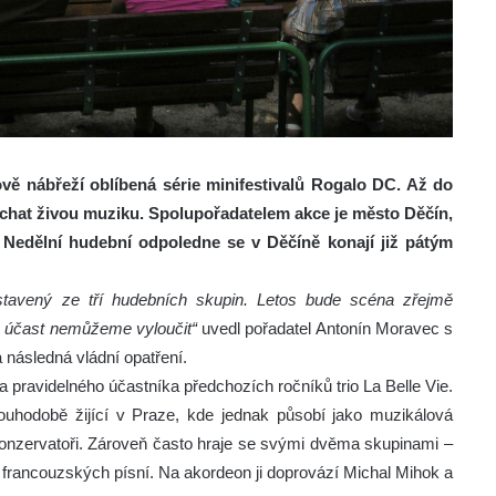
ově nábřeží oblíbená série minifestivalů Rogalo DC. Až do
uchat živou muziku. Spolupořadatelem akce je město Děčín,
n. Nedělní hudební odpoledne se v Děčíně konají již pátým
stavený ze tří hudebních skupin. Letos bude scéna zřejmě
ch účast nemůžeme vyloučit“
uvedl pořadatel Antonín Moravec s
 následná vládní opatření.
na pravidelného účastníka předchozích ročníků trio La Belle Vie.
uhodobě žijící v Praze, kde jednak působí jako muzikálová
onzervatoři. Zároveň často hraje se svými dvěma skupinami –
 z francouzských písní. Na akordeon ji doprovází Michal Mihok a