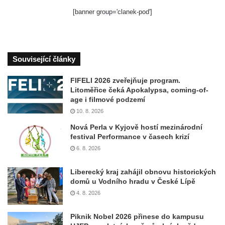
[banner group='clanek-pod']
Související články
FIFELI 2026 zveřejňuje program.
Litoměřice čeká Apokalypsa, coming-of-
age i filmové podzemí
10. 8. 2026
Nová Perla v Kyjově hostí mezinárodní
festival Performance v časech krizí
6. 8. 2026
Liberecký kraj zahájil obnovu historických
domů u Vodního hradu v České Lípě
4. 8. 2026
Piknik Nobel 2026 přinese do kampusu