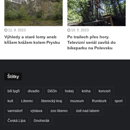
12. 9. 2023
10. 5. 2023
Výhledy a staré lomy aneb
Po trailech přes hory.
křížem krážem kolem Prysku
Televizní seriál zavítá do
bikeparku na Polevsku
Štítky
bílí tygři
divadlo
Děčín
hokej
kniha
koncert
kult
Liberec
liberecký kraj
muzeum
Rumburk
sport
varnsdorf
výstava
zoo liberec
ústí nad labem
Česká Lípa
činoherák