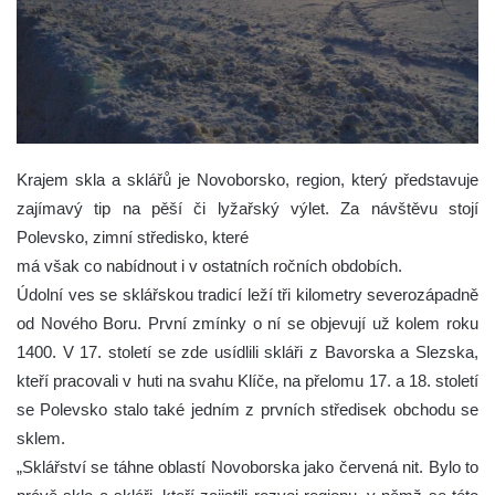
Krajem skla a sklářů je Novoborsko, region, který představuje
zajímavý tip na pěší či lyžařský výlet. Za návštěvu stojí
Polevsko, zimní středisko, které
má však co nabídnout i v ostatních ročních obdobích.
Údolní ves se sklářskou tradicí leží tři kilometry severozápadně
od Nového Boru. První zmínky o ní se objevují už kolem roku
1400. V 17. století se zde usídlili skláři z Bavorska a Slezska,
kteří pracovali v huti na svahu Klíče, na přelomu 17. a 18. století
se Polevsko stalo také jedním z prvních středisek obchodu se
sklem.
„Sklářství se táhne oblastí Novoborska jako červená nit. Bylo to