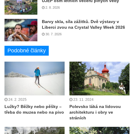
UJEP osm letních večerů plných vědy
2. 8. 2026
Barvy skla, síla zážitků. Dvě výstavy v
Liberci zvou na Crystal Valley Week 2026
30. 7. 2026
Podobné články
24. 2. 2025
23. 11. 2024
Lužky? Běžky nebo pěšky –
Polevsko láká na lidovou
třeba do muzea nebo na pivo
architekturu i obry ve
stráních