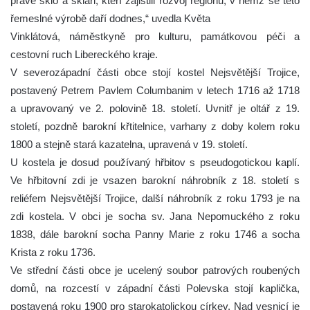
právě sklo a skláři, kteří zajistili rozvoj regionu, v němž se této
řemeslné výrobě daří dodnes,“ uvedla Květa
Vinklátová, náměstkyně pro kulturu, památkovou péči a
cestovní ruch Libereckého kraje.
V severozápadní části obce stojí kostel Nejsvětější Trojice,
postavený Petrem Pavlem Columbanim v letech 1716 až 1718
a upravovaný ve 2. polovině 18. století. Uvnitř je oltář z 19.
století, pozdně barokní křtitelnice, varhany z doby kolem roku
1800 a stejně stará kazatelna, upravená v 19. století.
U kostela je dosud používaný hřbitov s pseudogotickou kaplí.
Ve hřbitovní zdi je vsazen barokní náhrobník z 18. století s
reliéfem Nejsvětější Trojice, další náhrobník z roku 1793 je na
zdi kostela. V obci je socha sv. Jana Nepomuckého z roku
1838, dále barokní socha Panny Marie z roku 1746 a socha
Krista z roku 1736.
Ve střední části obce je ucelený soubor patrových roubených
domů, na rozcestí v západní části Polevska stojí kaplička,
postavená roku 1900 pro starokatolickou církev. Nad vesnicí je