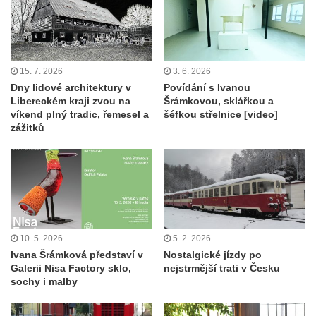
15. 7. 2026
3. 6. 2026
Dny lidové architektury v
Povídání s Ivanou
Libereckém kraji zvou na
Šrámkovou, sklářkou a
víkend plný tradic, řemesel a
šéfkou střelnice [video]
zážitků
10. 5. 2026
5. 2. 2026
Ivana Šrámková představí v
Nostalgické jízdy po
Galerii Nisa Factory sklo,
nejstrmější trati v Česku
sochy i malby