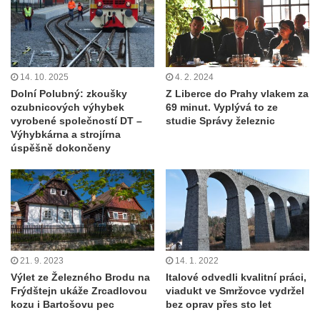
14. 10. 2025
4. 2. 2024
Dolní Polubný: zkoušky
Z Liberce do Prahy vlakem za
ozubnicových výhybek
69 minut. Vyplývá to ze
vyrobené společností DT –
studie Správy železnic
Výhybkárna a strojírna
úspěšně dokončeny
21. 9. 2023
14. 1. 2022
Výlet ze Železného Brodu na
Italové odvedli kvalitní práci,
Frýdštejn ukáže Zrcadlovou
viadukt ve Smržovce vydržel
kozu i Bartošovu pec
bez oprav přes sto let