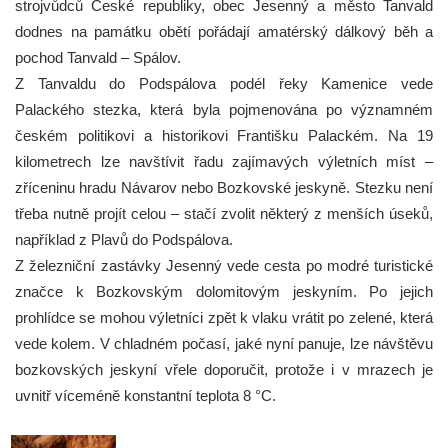
strojvůdců České republiky, obec Jesenný a město Tanvald
dodnes na památku obětí pořádají amatérský dálkový běh a
pochod Tanvald – Spálov.
Z Tanvaldu do Podspálova podél řeky Kamenice vede
Palackého stezka, která byla pojmenována po významném
českém politikovi a historikovi Františku Palackém. Na 19
kilometrech lze navštívit řadu zajímavých výletních míst –
zříceninu hradu Návarov nebo Bozkovské jeskyně. Stezku není
třeba nutně projít celou – stačí zvolit některý z menších úseků,
například z Plavů do Podspálova.
Z železniční zastávky Jesenný vede cesta po modré turistické
značce k Bozkovským dolomitovým jeskyním. Po jejich
prohlídce se mohou výletníci zpět k vlaku vrátit po zelené, která
vede kolem. V chladném počasí, jaké nyní panuje, lze návštěvu
bozkovských jeskyní vřele doporučit, protože i v mrazech je
uvnitř víceméně konstantní teplota 8 °C.