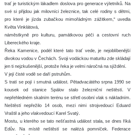
trať je turistickým lákadlem doslova pro generace výletníků. Na
své si přijdou jak milovníci železnice, tak celé rodiny s dětmi,
pro které je jízda zubačkou mimořádným zážitkem,“ uvedla
Květa Vinklátová,
náměstkyně pro kulturu, památkovou péči a cestovní ruch
Libereckého kraje.
Řeka Kamenice, podél které tato trať vede, je nejoblíbenější
divokou vodou v Čechách. Svoji vodáckou maturitu zde skládají
jen ti nejzkušenější, protože řeka je velmi náročná na sjíždění.
V její čisté vodě se daří pstruhům.
S tratí se pojí i smutná událost. Pětadvacátého srpna 1990 se
kousek od stanice Spálov stalo železniční neštěstí. V
nepřehledném skalním terénu se střetl osobní vlak s nákladním.
Neštěstí nepřežilo 14 osob, mezi nimi strojvedoucí Eduard
Vraštil a jeho vlakvedoucí Karel Svatý.
Mostu, u kterého se tato nešťastná událost stala, se dnes říká
Edův. Na místě neštěstí se nalézá pomníček. Federace