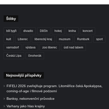
Štítky
bílí tygři
divadlo
Děčín
hokej
kniha
koncert
kult
Liberec
liberecký kraj
muzeum
Rumburk
sport
varnsdorf
výstava
zoo liberec
ústí nad labem
Česká Lípa
činoherák
Nejnovější příspěvky
FIFELI 2026 zveřejňuje program. Litoměřice čeká Apokalypsa,
coming-of-age i filmové podzemí
Banksy, nekonvenční průvodce
Varhany jako hlas krajiny