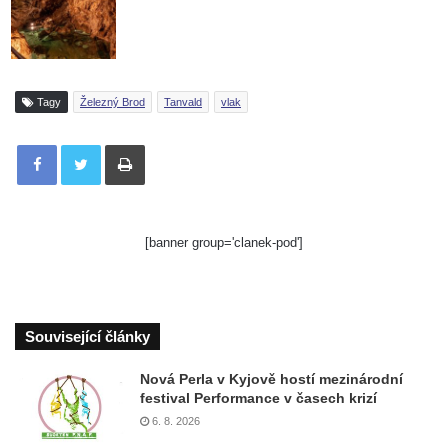
Tagy
Železný Brod
Tanvald
vlak
Tisknout
[banner group='clanek-pod']
Související články
Nová Perla v Kyjově hostí mezinárodní
festival Performance v časech krizí
6. 8. 2026