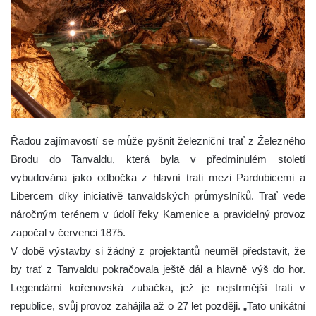
Řadou zajímavostí se může pyšnit železniční trať z Železného
Brodu do Tanvaldu, která byla v předminulém století
vybudována jako odbočka z hlavní trati mezi Pardubicemi a
Libercem díky iniciativě tanvaldských průmyslníků. Trať vede
náročným terénem v údolí řeky Kamenice a pravidelný provoz
započal v červenci 1875.
V době výstavby si žádný z projektantů neuměl představit, že
by trať z Tanvaldu pokračovala ještě dál a hlavně výš do hor.
Legendární kořenovská zubačka, jež je nejstrmější tratí v
republice, svůj provoz zahájila až o 27 let později. „Tato unikátní