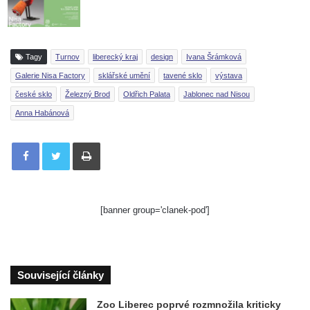
Tagy
Turnov
liberecký kraj
design
Ivana Šrámková
Galerie Nisa Factory
sklářské umění
tavené sklo
výstava
české sklo
Železný Brod
Oldřich Palata
Jablonec nad Nisou
Anna Habánová
Tisknout
[banner group='clanek-pod']
Související články
Zoo Liberec poprvé rozmnožila kriticky