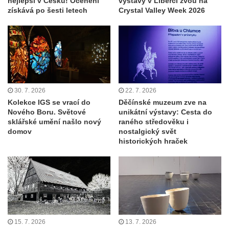
nejlepší v Česku! Ocenění
výstavy v Liberci zvou na
získává po šesti letech
Crystal Valley Week 2026
30. 7. 2026
22. 7. 2026
Kolekce IGS se vrací do
Děčínské muzeum zve na
Nového Boru. Světové
unikátní výstavy: Cesta do
sklářské umění našlo nový
raného středověku i
domov
nostalgický svět
historických hraček
15. 7. 2026
13. 7. 2026