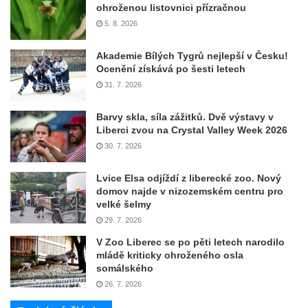
ohroženou listovnici přízračnou
5. 8. 2026
Akademie Bílých Tygrů nejlepší v Česku!
Ocenění získává po šesti letech
31. 7. 2026
Barvy skla, síla zážitků. Dvě výstavy v
Liberci zvou na Crystal Valley Week 2026
30. 7. 2026
Lvice Elsa odjíždí z liberecké zoo. Nový
domov najde v nizozemském centru pro
velké šelmy
29. 7. 2026
V Zoo Liberec se po pěti letech narodilo
mládě kriticky ohroženého osla
somálského
26. 7. 2026