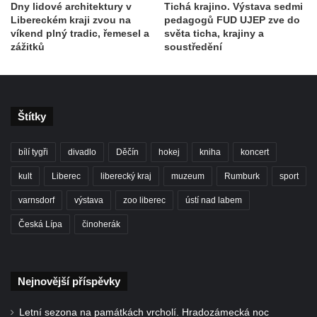
Dny lidové architektury v
Tichá krajino. Výstava sedmi
Libereckém kraji zvou na
pedagogů FUD UJEP zve do
víkend plný tradic, řemesel a
světa ticha, krajiny a
zážitků
soustředění
Štítky
bílí tygři
divadlo
Děčín
hokej
kniha
koncert
kult
Liberec
liberecký kraj
muzeum
Rumburk
sport
varnsdorf
výstava
zoo liberec
ústí nad labem
Česká Lípa
činoherák
Nejnovější příspěvky
Letní sezona na památkách vrcholí. Hradozámecká noc