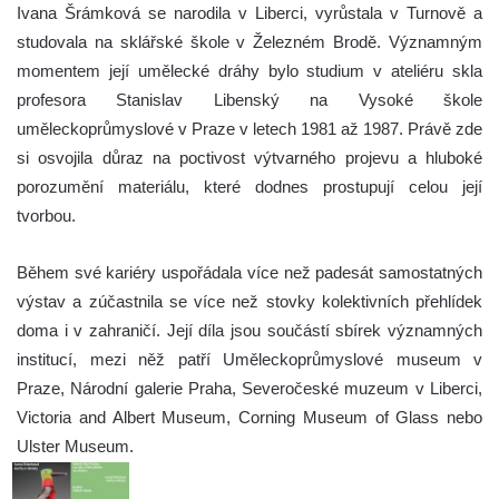
Ivana Šrámková se narodila v Liberci, vyrůstala v Turnově a
studovala na sklářské škole v Železném Brodě. Významným
momentem její umělecké dráhy bylo studium v ateliéru skla
profesora
Stanislav Libenský
na Vysoké škole
uměleckoprůmyslové v Praze v letech 1981 až 1987. Právě zde
si osvojila důraz na poctivost výtvarného projevu a hluboké
porozumění materiálu, které dodnes prostupují celou její
tvorbou.
Během své kariéry uspořádala více než padesát samostatných
výstav a zúčastnila se více než stovky kolektivních přehlídek
doma i v zahraničí. Její díla jsou součástí sbírek významných
institucí, mezi něž patří
Uměleckoprůmyslové museum v
Praze
,
Národní galerie Praha
,
Severočeské muzeum v Liberci
,
Victoria and Albert Museum
,
Corning Museum of Glass
nebo
Ulster Museum
.