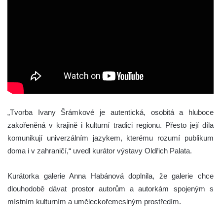
„Tvorba Ivany Šrámkové je autentická, osobitá a hluboce
zakořeněná v krajině i kulturní tradici regionu. Přesto její díla
komunikují univerzálním jazykem, kterému rozumí publikum
doma i v zahraničí,“ uvedl kurátor výstavy
Oldřich Palata
.
Kurátorka galerie
Anna Habánová
doplnila, že galerie chce
dlouhodobě dávat prostor autorům a autorkám spojeným s
místním kulturním a uměleckořemeslným prostředím.