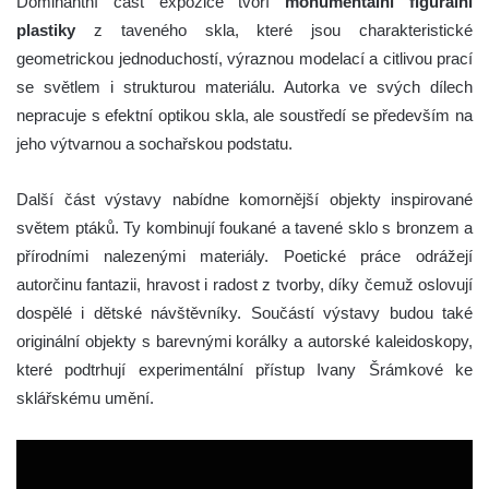
Dominantní část expozice tvoří
monumentální figurální
plastiky
z taveného skla, které jsou charakteristické
geometrickou jednoduchostí, výraznou modelací a citlivou prací
se světlem i strukturou materiálu. Autorka ve svých dílech
nepracuje s efektní optikou skla, ale soustředí se především na
jeho výtvarnou a sochařskou podstatu.
Další část výstavy nabídne komornější objekty inspirované
světem ptáků. Ty kombinují foukané a tavené sklo s bronzem a
přírodními nalezenými materiály. Poetické práce odrážejí
autorčinu fantazii, hravost i radost z tvorby, díky čemuž oslovují
dospělé i dětské návštěvníky. Součástí výstavy budou také
originální objekty s barevnými korálky a autorské kaleidoskopy,
které podtrhují experimentální přístup Ivany Šrámkové ke
sklářskému umění.