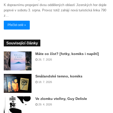
K dopravnímu propojení dvou oddělených oblastí Jizerských hor dojde
poprvé v sobotu 3. srpna. Provoz totiž zahájí nová turistická linka 790
z…
Přečíst celé »
Související články
Máte co číst? [fotky, komiks i napětí]
26. 7. 2026
Smålandské temno, komiks
18. 7. 2026
Ve zlomku vteřiny, Guy Delisle
29. 4. 2026