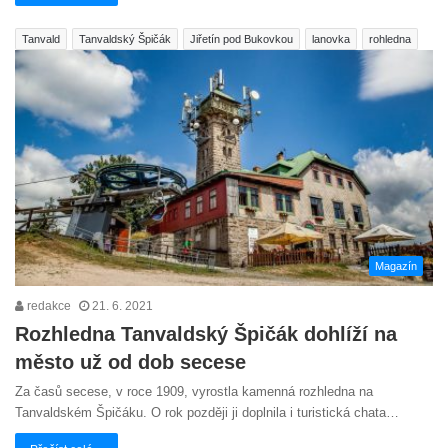
Tanvald
Tanvaldský Špičák
Jiřetín pod Bukovkou
lanovka
rohledna
Magazín
redakce
21. 6. 2021
Rozhledna Tanvaldský Špičák dohlíží na
město už od dob secese
Za časů secese, v roce 1909, vyrostla kamenná rozhledna na
Tanvaldském Špičáku. O rok později ji doplnila i turistická chata…