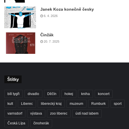
Janek Koza konečně česky
6. 4. 2026
Činžák
20. 7. 2025
Štítky
bílí tygři
divadlo
Děčín
hokej
kniha
koncert
kult
Liberec
liberecký kraj
muzeum
Rumburk
sport
varnsdorf
výstava
zoo liberec
ústí nad labem
Česká Lípa
činoherák