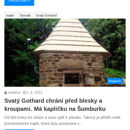
Přečíst celé »
kaple
Tanvald
Svatý Gothard
Magazín
redakce
1. 6. 2021
Svatý Gothard chrání před blesky a
kroupami. Má kapličku na Šumburku
Od dob krásy ke zkáze a zase zpět k půvabu. Takový je příběh malé
jizerskohorské kaple, která byla postavena v…