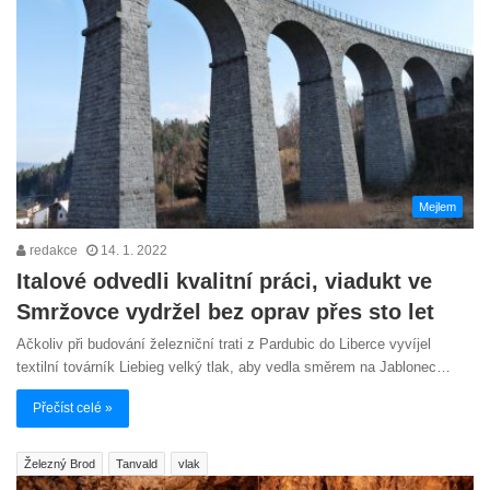
Mejlem
redakce
14. 1. 2022
Italové odvedli kvalitní práci, viadukt ve
Smržovce vydržel bez oprav přes sto let
Ačkoliv při budování železniční trati z Pardubic do Liberce vyvíjel
textilní továrník Liebieg velký tlak, aby vedla směrem na Jablonec…
Přečíst celé »
Železný Brod
Tanvald
vlak