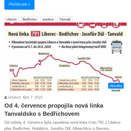
Přečíst celé »
Liberec
Bedřichov
autobus
Tanvald
Aktuality
redakce
8. 7. 2020
Od 4. července propojila nová linka
Tanvaldsko s Bedřichovem
Od soboty 4. července byla zavedena nová linka číslo 791 z Liberce
přes Bedřichov, Hrabětice, Josefův Důl, Albrechtice a Desnou…