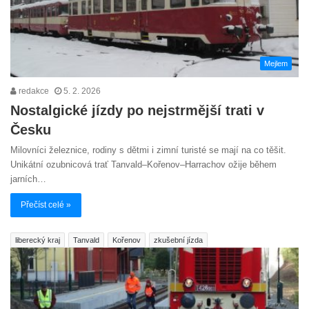
Mejlem
redakce
5. 2. 2026
Nostalgické jízdy po nejstrmější trati v
Česku
Milovníci železnice, rodiny s dětmi i zimní turisté se mají na co těšit.
Unikátní ozubnicová trať Tanvald–Kořenov–Harrachov ožije během
jarních…
Přečíst celé »
liberecký kraj
Tanvald
Kořenov
zkušební jízda