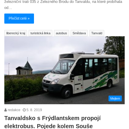
železniční trati 035 z Železného Brodu do Tanvaldu, na které probíhala
od…
Přečíst celé »
liberecký kraj
turistická linka
autobus
Smědava
Tanvald
Mejlem
redakce
5. 8. 2019
Tanvaldsko s Frýdlantskem propojí
elektrobus. Pojede kolem Souše