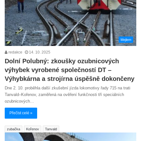
Mejlem
redakce
14. 10. 2025
Dolní Polubný: zkoušky ozubnicových
výhybek vyrobené společností DT –
Výhybkárna a strojírna úspěšně dokončeny
Dne 2. 10. proběhla další zkušební jízda lokomotivy řady 715 na trati
Tanvald–Kořenov, zaměřená na ověření funkčnosti tří speciálních
ozubnicových…
Přečíst celé »
zubačka
Kořenov
Tanvald