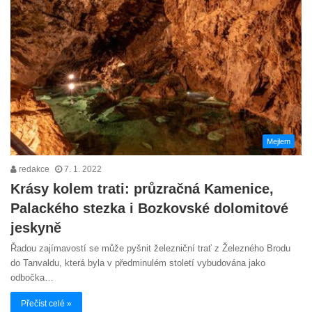
Mejlem
redakce
7. 1. 2022
Krásy kolem trati: průzračná Kamenice,
Palackého stezka i Bozkovské dolomitové
jeskyně
Řadou zajímavostí se může pyšnit železniční trať z Železného Brodu
do Tanvaldu, která byla v předminulém století vybudována jako
odbočka…
Přečíst celé »