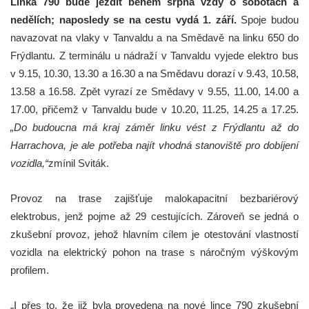
Linka 790 bude jezdit během srpna vždy o sobotách a
nedělích; naposledy se na cestu vydá 1. září.
Spoje budou
navazovat na vlaky v Tanvaldu a na Smědavě na linku 650 do
Frýdlantu. Z terminálu u nádraží v Tanvaldu vyjede elektro bus
v 9.15, 10.30, 13.30 a 16.30 a na Smědavu dorazí v 9.43, 10.58,
13.58 a 16.58. Zpět vyrazí ze Smědavy v 9.55, 11.00, 14.00 a
17.00, přičemž v Tanvaldu bude v 10.20, 11.25, 14.25 a 17.25.
„
Do budoucna má kraj záměr linku vést z Frýdlantu až do
Harrachova, je ale potřeba najít vhodná stanoviště pro dobíjení
vozidla,“
zmínil Sviták.
Provoz na trase zajišťuje malokapacitní bezbariérový
elektrobus, jenž pojme až 29 cestujících. Zároveň se jedná o
zkušební provoz, jehož hlavním cílem je otestování vlastností
vozidla na elektrický pohon na trase s náročným výškovým
profilem.
„I přes to, že již byla provedena na nové lince 790 zkušební