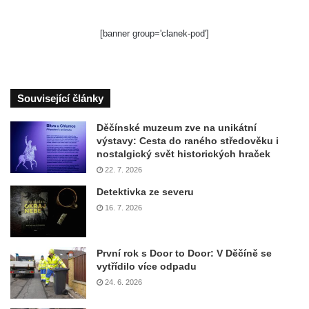
[banner group='clanek-pod']
Související články
Děčínské muzeum zve na unikátní
výstavy: Cesta do raného středověku i
nostalgický svět historických hraček
22. 7. 2026
Detektivka ze severu
16. 7. 2026
První rok s Door to Door: V Děčíně se
vytřídilo více odpadu
24. 6. 2026