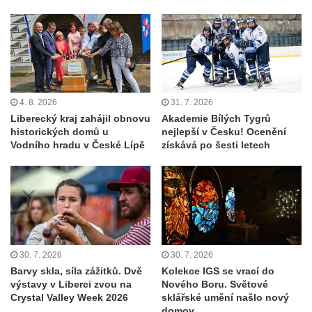
4. 8. 2026
31. 7. 2026
Liberecký kraj zahájil obnovu
Akademie Bílých Tygrů
historických domů u
nejlepší v Česku! Ocenění
Vodního hradu v České Lípě
získává po šesti letech
30. 7. 2026
30. 7. 2026
Barvy skla, síla zážitků. Dvě
Kolekce IGS se vrací do
výstavy v Liberci zvou na
Nového Boru. Světové
Crystal Valley Week 2026
sklářské umění našlo nový
domov