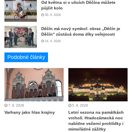
Od května si v ulicích Děčína můžete
půjčit kolo
30. 4. 2026
Děčín má nový symbol: obraz „Děčín je
Děčín“ zůstává doma díky veřejnosti
14. 4. 2026
Podobné články
7. 8. 2026
5. 8. 2026
Varhany jako hlas krajiny
Letní sezona na památkách
vrcholí. Hradozámecká noc
nabídne večerní prohlídky i
mimořádné zážitky