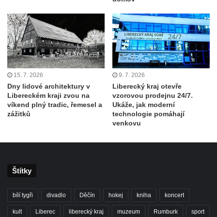
15. 7. 2026
9. 7. 2026
Dny lidové architektury v
Liberecký kraj otevře
Libereckém kraji zvou na
vzorovou prodejnu 24/7.
víkend plný tradic, řemesel a
Ukáže, jak moderní
zážitků
technologie pomáhají
venkovu
Štítky
bílí tygři
divadlo
Děčín
hokej
kniha
koncert
kult
Liberec
liberecký kraj
muzeum
Rumburk
sport