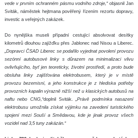
vede v prvním ochranném pásmu vodního zdroje,“
objasnil Jan
Sviták, náměstek hejtmana pověřený řízením rezortu dopravy,
investic a veřejných zakázek.
Do nynějška museli případní cestující absolvovat desítky
kilometrů dlouhou zajížďku přes Jablonec nad Nisou a Liberec.
„Dopravci ČSAD Liberec se podařilo vyjednat povolení provozu
sezónní autobusové linky s důrazem na minimalizaci vlivu
ovlivňujícího, byť jen teoreticky, životní prostředí, a proto bude
obsluha linky zajišťována elektrobusem, který je v místě
provozu bezemisní, a jeho konstrukce je z hlediska potřeby
provozních kapalin výrazně nižší než u klasických autobusů na
naftu nebo CNG,“
doplnil Sviták.
„Právě podmínka nasazení
elektrobusu umožnila získat výjimku na zavedení turistického
spojení mezi Souší a Smědavou, kde je jinak provoz všech
vozidel nad 3,5 tuny zakázán.“