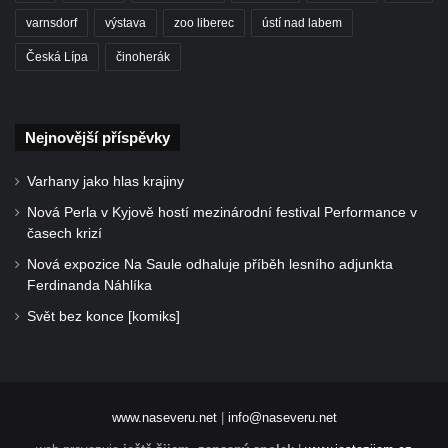
varnsdorf
výstava
zoo liberec
ústí nad labem
Česká Lípa
činoherák
Nejnovější příspěvky
Varhany jako hlas krajiny
Nová Perla v Kyjově hostí mezinárodní festival Performance v
časech krizí
Nová expozice Na Saule odhaluje příběh lesního adjunkta
Ferdinanda Náhlíka
Svět bez konce [komiks]
www.naseveru.net
|
info@naseveru.net