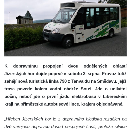
K dopravnímu propojení dvou oddělených oblastí
Jizerských hor dojde poprvé v sobotu 3. srpna. Provoz totiž
zahájí nová turistická linka 790 z Tanvaldu na Smědavu, jejíž
trasa povede kolem vodní nádrže Souš. Jde o unikátní
počin, neboť jde o první jízdu elektrobusu v Libereckém
kraji na příměstské autobusové lince, krajem objednávané.
„Hřeben Jizerských hor je z dopravního hlediska rozdělen na
dvě veřejnou dopravou dosud nespojené části, protože silnice