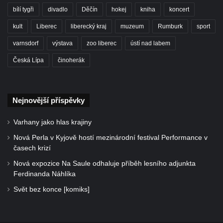
bílí tygři
divadlo
Děčín
hokej
kniha
koncert
kult
Liberec
liberecký kraj
muzeum
Rumburk
sport
varnsdorf
výstava
zoo liberec
ústí nad labem
Česká Lípa
činoherák
Nejnovější příspěvky
Varhany jako hlas krajiny
Nová Perla v Kyjově hostí mezinárodní festival Performance v
časech krizí
Nová expozice Na Saule odhaluje příběh lesního adjunkta
Ferdinanda Náhlíka
Svět bez konce [komiks]