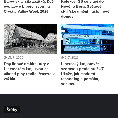
Barvy skla, síla zážitků. Dvě
Kolekce IGS se vrací do
výstavy v Liberci zvou na
Nového Boru. Světové
Crystal Valley Week 2026
sklářské umění našlo nový
domov
15. 7. 2026
9. 7. 2026
Dny lidové architektury v
Liberecký kraj otevře
Libereckém kraji zvou na
vzorovou prodejnu 24/7.
víkend plný tradic, řemesel a
Ukáže, jak moderní
zážitků
technologie pomáhají
venkovu
Štítky