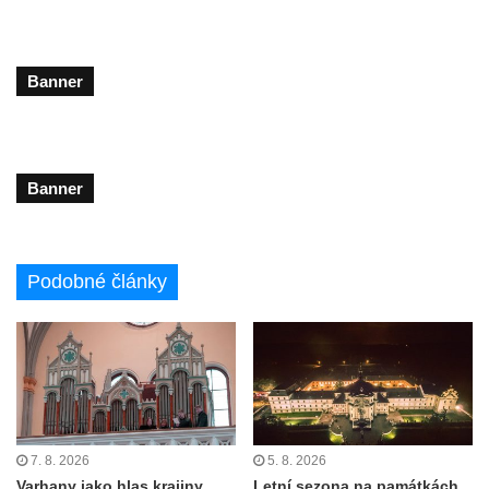
Banner
Banner
Podobné články
7. 8. 2026
5. 8. 2026
Varhany jako hlas krajiny
Letní sezona na památkách