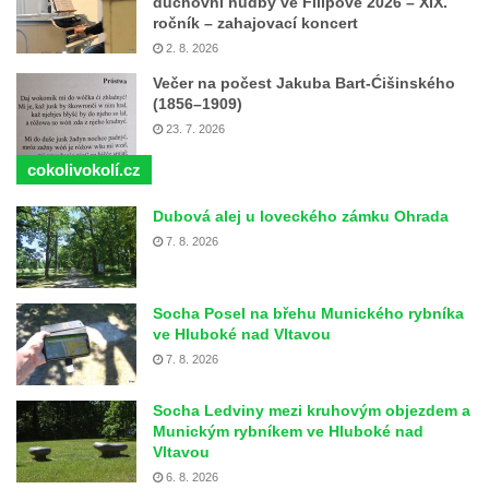
duchovní hudby ve Filipově 2026 – XIX.
ročník – zahajovací koncert
2. 8. 2026
Večer na počest Jakuba Bart-Ćišinského
(1856–1909)
23. 7. 2026
cokolivokolí.cz
Dubová alej u loveckého zámku Ohrada
7. 8. 2026
Socha Posel na břehu Munického rybníka
ve Hluboké nad Vltavou
7. 8. 2026
Socha Ledviny mezi kruhovým objezdem a
Munickým rybníkem ve Hluboké nad
Vltavou
6. 8. 2026