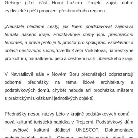
Gebirge (jižní část Horní Lužice). Projekt zajistí dobré
cyklistické i pěší propojení přeshraničního regionu.
„Neustále hledáme cesty, jak lidem představovat zajímavá
témata našeho kraje. Podstávkové domy jsou přeshraniční
fenomén, a právě proto je tu prostor pro spolupráci vzdělávání a
oblasti cestovního ruchu,“
uvedla Květa Vinklátová, náměstkyně
pro kulturu, památkovou péči a cestovní ruch Libereckého kraje.
V Navrátilově sále v Novém Boru přednášející odprezentují
odborné přednášky na téma lidové architektury a
podstávkových domů, chybět nebude ani procházka městem
s praktickými ukázkami jednotlivých objektů.
Přednášky nesou názvy Léto v krajině podstávkových domů –
nová kulturně-turistická nabídka v Trojzemí, Podstávkový dům
– světové kulturní dědictví UNESCO?, Dokumentace
podstávkových domů, Obnova podstávkových domů na