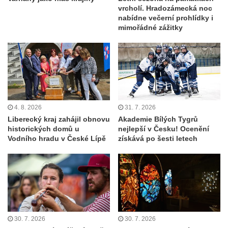
vrcholí. Hradozámecká noc
nabídne večerní prohlídky i
mimořádné zážitky
4. 8. 2026
31. 7. 2026
Liberecký kraj zahájil obnovu
Akademie Bílých Tygrů
historických domů u
nejlepší v Česku! Ocenění
Vodního hradu v České Lípě
získává po šesti letech
30. 7. 2026
30. 7. 2026