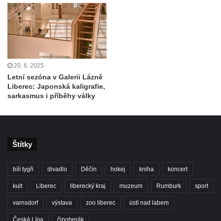
20. 6. 2025
Letní sezóna v Galerii Lázně
Liberec: Japonská kaligrafie,
sarkasmus i příběhy války
Štítky
bílí tygři
divadlo
Děčín
hokej
kniha
koncert
kult
Liberec
liberecký kraj
muzeum
Rumburk
sport
varnsdorf
výstava
zoo liberec
ústí nad labem
Česká Lípa
činoherák