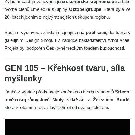
Zvláštní část je věnována
jizerskohorské krajinomalbě
a také
tvorbě členů umělecké skupiny
Oktobergruppe
, která byla ve
20. letech jedním z nejvýraznějších uskupení regionu.
Spolu s výstavou vznikla i stejnojmenná
publikace
, dostupná v
galerijním Design Shopu i v nabídce nakladatelství Arbor vitae.
Projekt byl podpořen Česko-německým fondem budoucnosti.
GEN 105 – Křehkost tvaru, síla
myšlenky
Druhá z výstav představuje současnou tvorbu studentů
Střední
uměleckoprůmyslové školy sklářské v Železném Brodě
,
která v letošním roce slaví 105 let od svého založení.