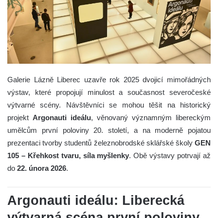
Galerie Lázně Liberec uzavře rok 2025 dvojicí mimořádných
výstav, které propojují minulost a současnost severočeské
výtvarné scény. Návštěvníci se mohou těšit na historický
projekt
Argonauti ideálu
, věnovaný významným libereckým
umělcům první poloviny 20. století, a na moderně pojatou
prezentaci tvorby studentů železnobrodské sklářské školy
GEN
105 – Křehkost tvaru, síla myšlenky
. Obě výstavy potrvají až
do
22. února 2026
.
Argonauti ideálu: Liberecká
výtvarná scéna první poloviny