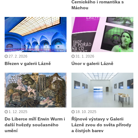
Černického i romantika s
Máchou
27. 2. 2026
31. 1. 2026
Březen v galerii Lázně
Únor v galerii Lázně
1. 12. 2025
18. 10. 2025
Do Liberce míří Erwin Wurm i
Říjnové výstavy v Galerii
další hvězdy současného
Lázně zvou do světa přírody
umění
a čistých barev