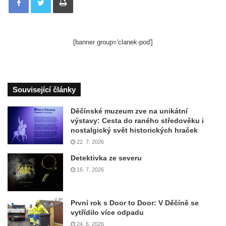
[banner group='clanek-pod']
Související články
Děčínské muzeum zve na unikátní
výstavy: Cesta do raného středověku i
nostalgický svět historických hraček
22. 7. 2026
Detektivka ze severu
16. 7. 2026
První rok s Door to Door: V Děčíně se
vytřídilo více odpadu
24. 6. 2026