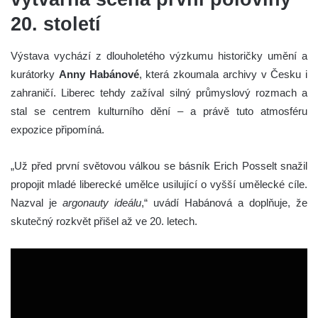
20. století
Výstava vychází z dlouholetého výzkumu historičky umění a
kurátorky
Anny Habánové
, která zkoumala archivy v Česku i
zahraničí. Liberec tehdy zažíval silný průmyslový rozmach a
stal se centrem kulturního dění – a právě tuto atmosféru
expozice připomíná.
„Už před první světovou válkou se básník Erich Posselt snažil
propojit mladé liberecké umělce usilující o vyšší umělecké cíle.
Nazval je
argonauty ideálu
,“ uvádí Habánová a doplňuje, že
skutečný rozkvět přišel až ve 20. letech.