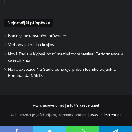
Nejnovější příspěvky
Banksy, nekonvenční průvodce
Varhany jako hlas krajiny
Nová Perla v Kyjově hostí mezinárodní festival Performance v
časech krizí
Nová expozice Na Saule odhaluje příběh lesního adjunkta
Ferdinanda Náhlíka
www.naseveru.net
|
info@naseveru.net
web provozuje
ještě žijem, zapsaný spolek
|
www.jestezijem.cz