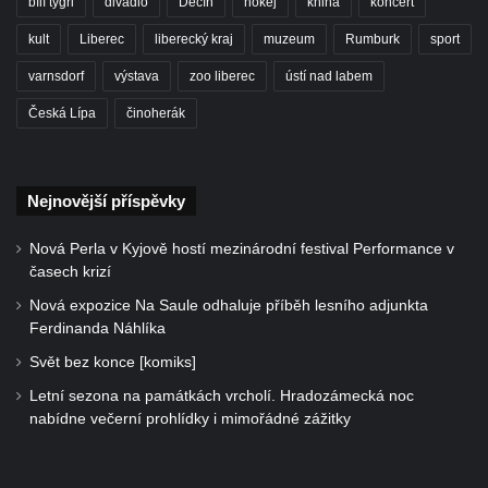
bílí tygři
divadlo
Děčín
hokej
kniha
koncert
kult
Liberec
liberecký kraj
muzeum
Rumburk
sport
varnsdorf
výstava
zoo liberec
ústí nad labem
Česká Lípa
činoherák
Nejnovější příspěvky
Nová Perla v Kyjově hostí mezinárodní festival Performance v
časech krizí
Nová expozice Na Saule odhaluje příběh lesního adjunkta
Ferdinanda Náhlíka
Svět bez konce [komiks]
Letní sezona na památkách vrcholí. Hradozámecká noc
nabídne večerní prohlídky i mimořádné zážitky