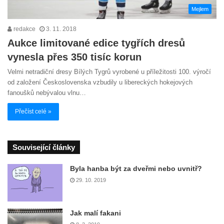
Mejlem
redakce
3. 11. 2018
Aukce limitované edice tygřích dresů
vynesla přes 350 tisíc korun
Velmi netradiční dresy Bílých Tygrů vyrobené u příležitosti 100. výročí
od založení Československa vzbudily u libereckých hokejových
fanoušků nebývalou vlnu…
Přečíst celé »
Související články
Byla hanba být za dveřmi nebo uvnitř?
29. 10. 2019
Jak malí fakani