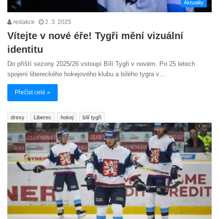
Aktuality
redakce
2. 3. 2025
Vítejte v nové éře! Tygři mění vizuální
identitu
Do příští sezony 2025/26 vstoupí Bílí Tygři v novém. Po 25 letech
spojení libereckého hokejového klubu a bílého tygra v…
Přečíst celé »
dresy
Liberec
hokej
bílí tygři