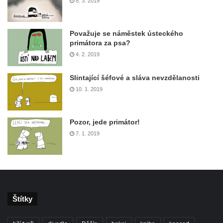
8. 3. 2019
Považuje se náměstek ústeckého
primátora za psa?
4. 2. 2019
Slintající šéfové a sláva nevzdělanosti
10. 1. 2019
Pozor, jede primátor!
7. 1. 2019
Štítky