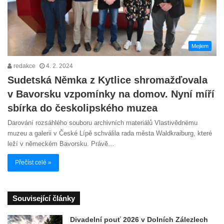
Mejlem
redakce
4. 2. 2024
Sudetská Němka z Kytlice shromažďovala
v Bavorsku vzpomínky na domov. Nyní míří
sbírka do českolipského muzea
Darování rozsáhlého souboru archivních materiálů Vlastivědnému
muzeu a galerii v České Lípě schválila rada města Waldkraiburg, které
leží v německém Bavorsku. Právě…
Přečíst celé »
Související články
Divadelní pouť 2026 v Dolních Zálezlech