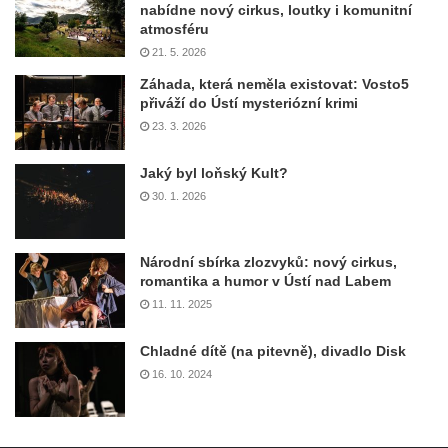
nabídne nový cirkus, loutky i komunitní
atmosféru
21. 5. 2026
Záhada, která neměla existovat: Vosto5
přiváží do Ústí mysteriózní krimi
23. 3. 2026
Jaký byl loňský Kult?
30. 1. 2026
Národní sbírka zlozvyků: nový cirkus,
romantika a humor v Ústí nad Labem
11. 11. 2025
Chladné dítě (na pitevně), divadlo Disk
16. 10. 2024