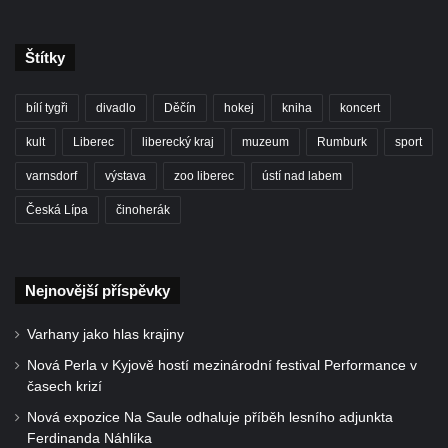
Štítky
bílí tygři
divadlo
Děčín
hokej
kniha
koncert
kult
Liberec
liberecký kraj
muzeum
Rumburk
sport
varnsdorf
výstava
zoo liberec
ústí nad labem
Česká Lípa
činoherák
Nejnovější příspěvky
Varhany jako hlas krajiny
Nová Perla v Kyjově hostí mezinárodní festival Performance v
časech krizí
Nová expozice Na Saule odhaluje příběh lesního adjunkta
Ferdinanda Náhlíka