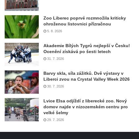
Zoo Liberec poprvé rozmnožila kriticky
ohroženou listovnici přízračnou
5. 8. 2026
Akademie Bílých Tygrů nejlepší v Česku!
Ocenění získává po šesti letech
31. 7. 2026
Barvy skla, síla zážitků. Dvě výstavy v
Liberci zvou na Crystal Valley Week 2026
30. 7. 2026
Lvice Elsa odjíždí z liberecké zoo. Nový
domov najde v nizozemském centru pro
velké šelmy
29. 7. 2026