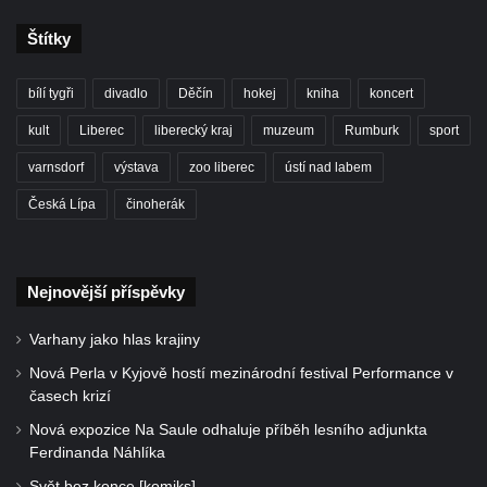
Štítky
bílí tygři
divadlo
Děčín
hokej
kniha
koncert
kult
Liberec
liberecký kraj
muzeum
Rumburk
sport
varnsdorf
výstava
zoo liberec
ústí nad labem
Česká Lípa
činoherák
Nejnovější příspěvky
Varhany jako hlas krajiny
Nová Perla v Kyjově hostí mezinárodní festival Performance v
časech krizí
Nová expozice Na Saule odhaluje příběh lesního adjunkta
Ferdinanda Náhlíka
Svět bez konce [komiks]