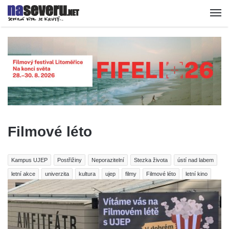
Filmové léto
Kampus UJEP
Postřižiny
Neporazitelní
Stezka života
ústí nad labem
letní akce
univerzita
kultura
ujep
filmy
Filmové léto
letní kino