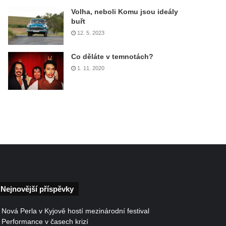
Volha, neboli Komu jsou ideály
buřt
12. 5. 2023
Co děláte v temnotách?
1. 11. 2020
Nejnovější příspěvky
Nová Perla v Kyjově hostí mezinárodní festival
Performance v časech krizí