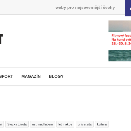
weby pro nejsevernější čechy
SPORT
MAGAZÍN
BLOGY
ní
Stezka života
ústí nad labem
letní akce
univerzita
kultura