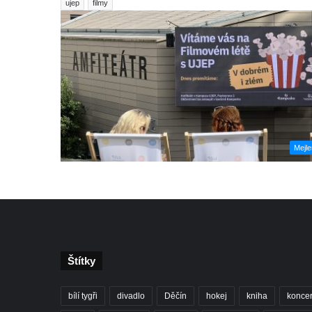
ujep
filmy
Mejl
Štítky
bílí tygři
divadlo
Děčín
hokej
kniha
koncer