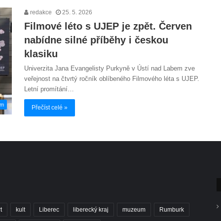
redakce
25. 5. 2026
Filmové léto s UJEP je zpět. Červen
nabídne silné příběhy i českou
klasiku
Univerzita Jana Evangelisty Purkyně v Ústí nad Labem zve
veřejnost na čtvrtý ročník oblíbeného Filmového léta s UJEP.
Letní promítání…
em
Přečíst celé »
t
kult
Liberec
liberecký kraj
muzeum
Rumburk