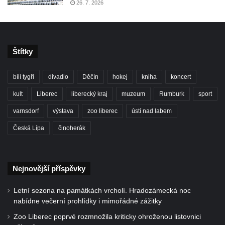
26. 7. 2026
Štítky
bílí tygři
divadlo
Děčín
hokej
kniha
koncert
kult
Liberec
liberecký kraj
muzeum
Rumburk
sport
varnsdorf
výstava
zoo liberec
ústí nad labem
Česká Lípa
činoherák
Nejnovější příspěvky
Letní sezona na památkách vrcholí. Hradozámecká noc
nabídne večerní prohlídky i mimořádné zážitky
Zoo Liberec poprvé rozmnožila kriticky ohroženou listovnici