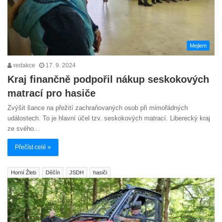
Mejlem
redakce
17. 9. 2024
Kraj finančně podpořil nákup seskokových
matrací pro hasiče
Zvýšit šance na přežití zachraňovaných osob při mimořádných
událostech. To je hlavní účel tzv. seskokových matrací. Liberecký kraj
ze svého…
Přečíst celé »
Horní Žleb
Děčín
JSDH
hasiči