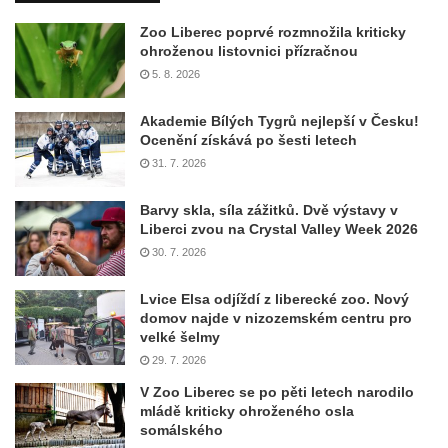
Zoo Liberec poprvé rozmnožila kriticky
ohroženou listovnici přízračnou
5. 8. 2026
Akademie Bílých Tygrů nejlepší v Česku!
Ocenění získává po šesti letech
31. 7. 2026
Barvy skla, síla zážitků. Dvě výstavy v
Liberci zvou na Crystal Valley Week 2026
30. 7. 2026
Lvice Elsa odjíždí z liberecké zoo. Nový
domov najde v nizozemském centru pro
velké šelmy
29. 7. 2026
V Zoo Liberec se po pěti letech narodilo
mládě kriticky ohroženého osla
somálského