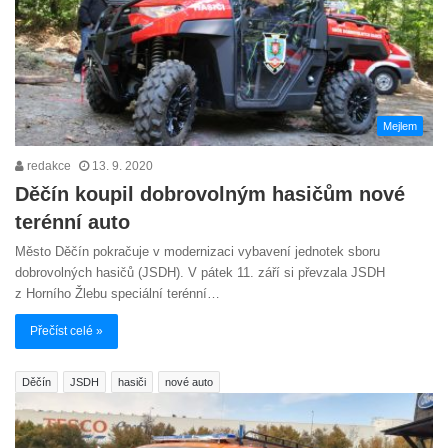
Mejlem
redakce
13. 9. 2020
Děčín koupil dobrovolným hasičům nové
terénní auto
Město Děčín pokračuje v modernizaci vybavení jednotek sboru
dobrovolných hasičů (JSDH). V pátek 11. září si převzala JSDH
z Horního Žlebu speciální terénní…
Přečíst celé »
Děčín
JSDH
hasiči
nové auto