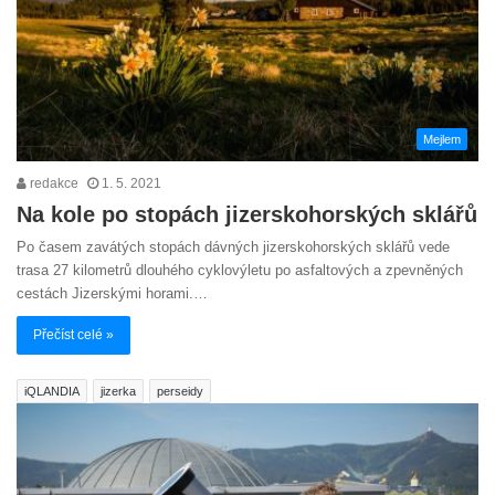
Mejlem
redakce
1. 5. 2021
Na kole po stopách jizerskohorských sklářů
Po časem zavátých stopách dávných jizerskohorských sklářů vede
trasa 27 kilometrů dlouhého cyklovýletu po asfaltových a zpevněných
cestách Jizerskými horami.…
Přečíst celé »
iQLANDIA
jizerka
perseidy