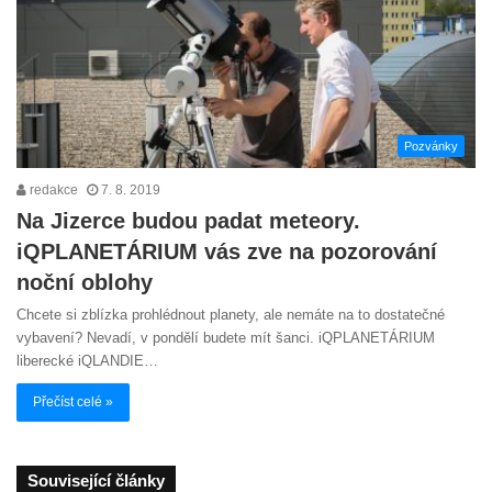
Pozvánky
redakce
7. 8. 2019
Na Jizerce budou padat meteory.
iQPLANETÁRIUM vás zve na pozorování
noční oblohy
Chcete si zblízka prohlédnout planety, ale nemáte na to dostatečné
vybavení? Nevadí, v pondělí budete mít šanci. iQPLANETÁRIUM
liberecké iQLANDIE…
Přečíst celé »
Související články