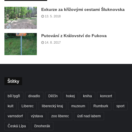
Exkurze za křížovými cestami Šluknovska
13. 5. 2018
Putování z Království do Fukova
14. 8. 2017
Štítky
bílí tygři
divadlo
Děčín
hokej
kniha
koncert
kult
Liberec
liberecký kraj
muzeum
Rumburk
sport
varnsdorf
výstava
zoo liberec
ústí nad labem
Česká Lípa
činoherák