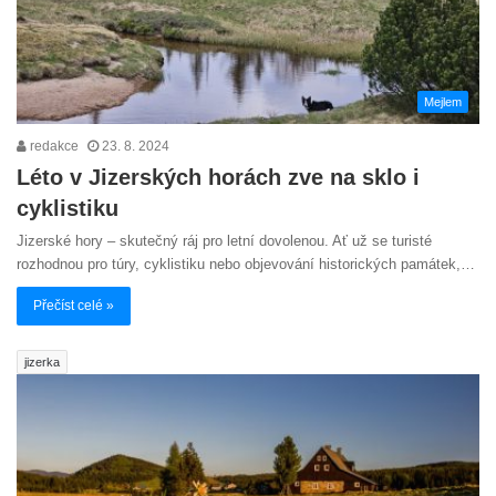
Mejlem
redakce
23. 8. 2024
Léto v Jizerských horách zve na sklo i
cyklistiku
Jizerské hory – skutečný ráj pro letní dovolenou. Ať už se turisté
rozhodnou pro túry, cyklistiku nebo objevování historických památek,…
Přečíst celé »
jizerka