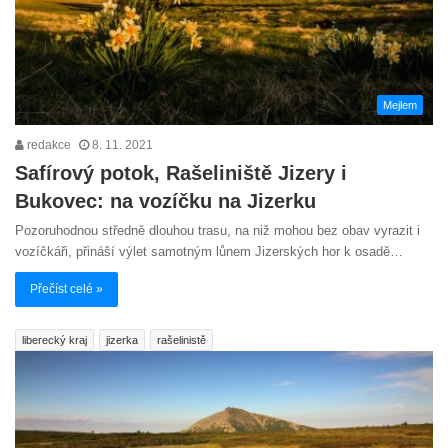
Mejlem
redakce
8. 11. 2021
Safírový potok, Rašeliniště Jizery i
Bukovec: na vozíčku na Jizerku
Pozoruhodnou středně dlouhou trasu, na niž mohou bez obav vyrazit i
vozíčkáři, přináší výlet samotným lůnem Jizerských hor k osadě…
Přečíst celé »
liberecký kraj
jizerka
rašelinistě