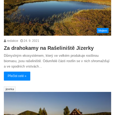
Mejlem
redakce
24. 9. 2021
Za drahokamy na Rašeliniště Jizerky
Důmyslným ekosystémem, který ve velkém produkuje rostlinou
biomasu, jsou rašeliniště. Odumřelé části rostlin se v nich shromažďují
a ve spodních vrstvách…
Přečíst celé »
jizerka