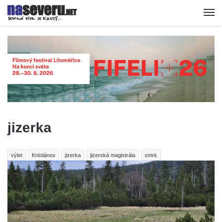
jizerka
výlet
Kristiánov
jizerka
jizerská magistrála
smrk