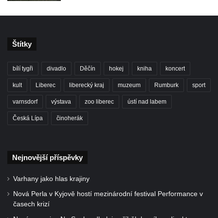
Štítky
bílí tygři
divadlo
Děčín
hokej
kniha
koncert
kult
Liberec
liberecký kraj
muzeum
Rumburk
sport
varnsdorf
výstava
zoo liberec
ústí nad labem
Česká Lípa
činoherák
Nejnovější příspěvky
Varhany jako hlas krajiny
Nová Perla v Kyjově hostí mezinárodní festival Performance v
časech krizí