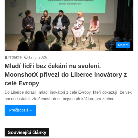
Mejlem
redakce
12. 5. 2026
Mladí lídři bez čekání na svolení.
MoonshotX přivezl do Liberce inovátory z
celé Evropy
Do Liberce dorazili mladí inovátori z celé Evropy, kteří dokazují, že věk
ani nedostatek zkušeností dnes nejsou překážkou pro změnu…
Přečíst celé »
Související články