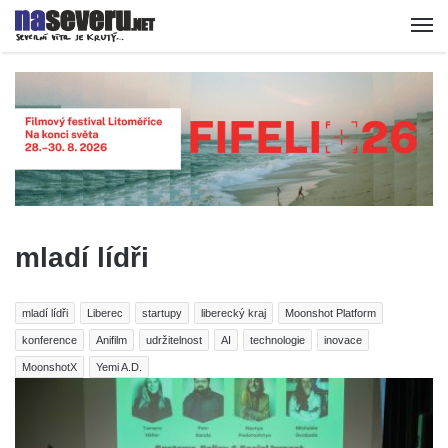
mladí lídři
mladí lídři
Liberec
startupy
liberecký kraj
Moonshot Platform
konference
Anifilm
udržitelnost
AI
technologie
inovace
MoonshotX
Yemi A.D.