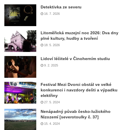
Detektivka ze severu
16. 7. 2026
Litoměřická muzejní noc 2026: Dva dny
plné kultury, hudby a tvoření
18. 5. 2026
Lidoví léčitelé v Činoherním studiu
9. 2. 2025
Festival Mezi Dvorci obstál ve velké
konkurenci i navzdory dešti a výpadku
elektřiny
27. 5. 2024
Nenápadný půvab česko-lužického
Nizozemí [severotoulky č. 37]
15. 4. 2024