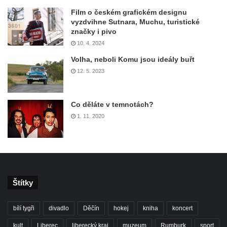
Film o českém grafickém designu
vyzdvihne Sutnara, Muchu, turistické
značky i pivo
10. 4. 2024
Volha, neboli Komu jsou ideály buřt
12. 5. 2023
Co děláte v temnotách?
1. 11. 2020
Štítky
bílí tygři
divadlo
Děčín
hokej
kniha
koncert
kult
Liberec
liberecký kraj
muzeum
Rumburk
sport