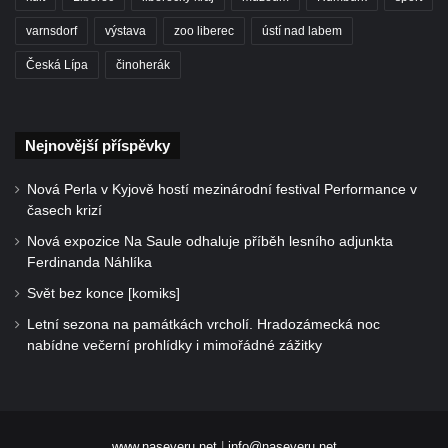
varnsdorf
výstava
zoo liberec
ústí nad labem
Česká Lípa
činoherák
Nejnovější příspěvky
Nová Perla v Kyjově hostí mezinárodní festival Performance v
časech krizí
Nová expozice Na Saule odhaluje příběh lesního adjunkta
Ferdinanda Náhlíka
Svět bez konce [komiks]
Letní sezona na památkách vrcholí. Hradozámecká noc
nabídne večerní prohlídky i mimořádné zážitky
www.naseveru.net
|
info@naseveru.net