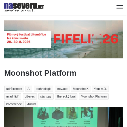
Moonshot Platform
udržitelnost
AI
technologie
inovace
MoonshotX
Yemi A.D.
mladí lídři
Liberec
startupy
liberecký kraj
Moonshot Platform
konference
Anifilm