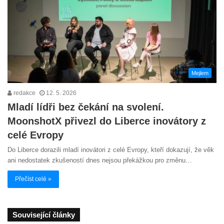
Mejlem
redakce
12. 5. 2026
Mladí lídři bez čekání na svolení.
MoonshotX přivezl do Liberce inovátory z
celé Evropy
Do Liberce dorazili mladí inovátori z celé Evropy, kteří dokazují, že věk
ani nedostatek zkušeností dnes nejsou překážkou pro změnu…
Přečíst celé »
Související články