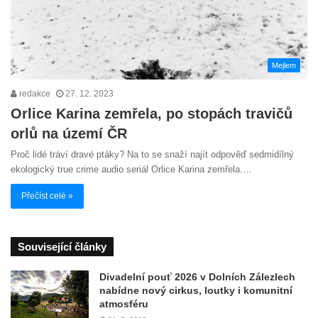
Mejlem
redakce
27. 12. 2023
Orlice Karina zemřela, po stopách travičů
orlů na území ČR
Proč lidé tráví dravé ptáky? Na to se snaží najít odpověď sedmidílný
ekologický true crime audio seriál Orlice Karina zemřela.…
Přečíst celé »
Související články
Divadelní pouť 2026 v Dolních Zálezlech
nabídne nový cirkus, loutky i komunitní
atmosféru