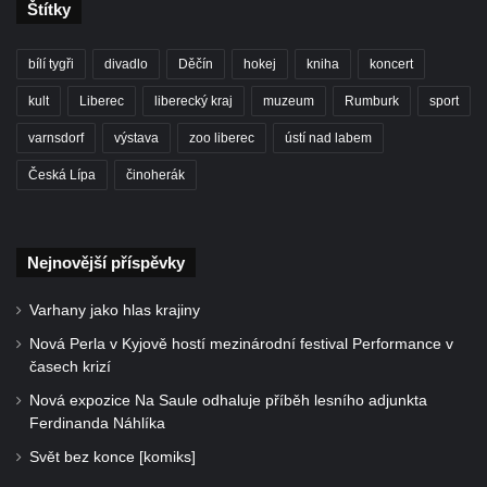
Štítky
bílí tygři
divadlo
Děčín
hokej
kniha
koncert
kult
Liberec
liberecký kraj
muzeum
Rumburk
sport
varnsdorf
výstava
zoo liberec
ústí nad labem
Česká Lípa
činoherák
Nejnovější příspěvky
Varhany jako hlas krajiny
Nová Perla v Kyjově hostí mezinárodní festival Performance v
časech krizí
Nová expozice Na Saule odhaluje příběh lesního adjunkta
Ferdinanda Náhlíka
Svět bez konce [komiks]