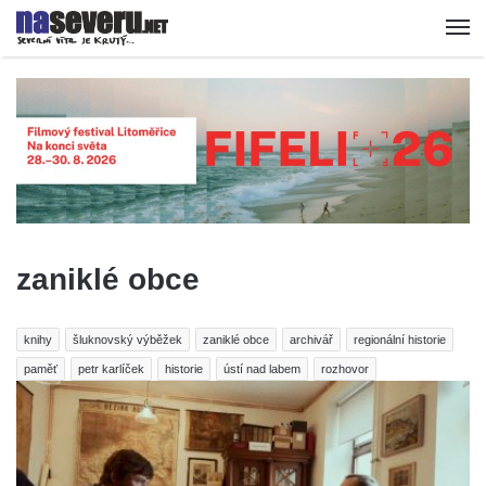
zaniklé obce
knihy
šluknovský výběžek
zaniklé obce
archivář
regionální historie
paměť
petr karlíček
historie
ústí nad labem
rozhovor