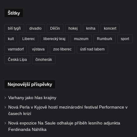
Štítky
bílí tygři
divadlo
Děčín
hokej
kniha
koncert
kult
Liberec
liberecký kraj
muzeum
Rumburk
sport
varnsdorf
výstava
zoo liberec
ústí nad labem
Česká Lípa
činoherák
Nejnovější příspěvky
Varhany jako hlas krajiny
Nová Perla v Kyjově hostí mezinárodní festival Performance v
časech krizí
Nová expozice Na Saule odhaluje příběh lesního adjunkta
Ferdinanda Náhlíka