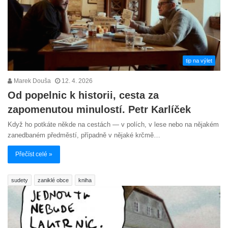
tip na výlet
Marek Douša
12. 4. 2026
Od popelnic k historii, cesta za
zapomenutou minulostí. Petr Karlíček
Když ho potkáte někde na cestách — v polích, v lese nebo na nějakém
zanedbaném předměstí, případně v nějaké krčmě…
Přečíst celé »
sudety
zaniklé obce
kniha