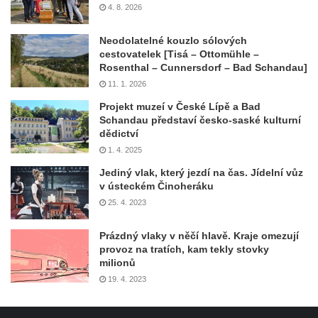
4. 8. 2026
Neodolatelné kouzlo sólových
cestovatelek [Tisá – Ottomühle –
Rosenthal – Cunnersdorf – Bad Schandau]
11. 1. 2026
Projekt muzeí v České Lípě a Bad
Schandau představí česko-saské kulturní
dědictví
1. 4. 2025
Jediný vlak, který jezdí na čas. Jídelní vůz
v ústeckém Činoheráku
25. 4. 2023
Prázdný vlaky v něčí hlavě. Kraje omezují
provoz na tratích, kam tekly stovky
milionů
19. 4. 2023