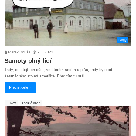
Blogy
Marek Douša
6. 1. 2022
Samoty plný lidí
Tady, co stojí ten dům, ve kterém sedím a píšu, tady bylo od
šestnáctého století smetiště. Před tím tu stál…
Přečíst celé »
Fukov
zaniklé obce