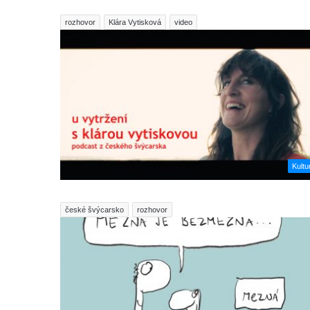
rozhovor
Klára Vytisková
video
Kultu
české švýcarsko
rozhovor