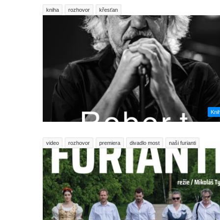
kniha
rozhovor
křesťan
Kni
video
rozhovor
premiera
divadlo most
naši furianti