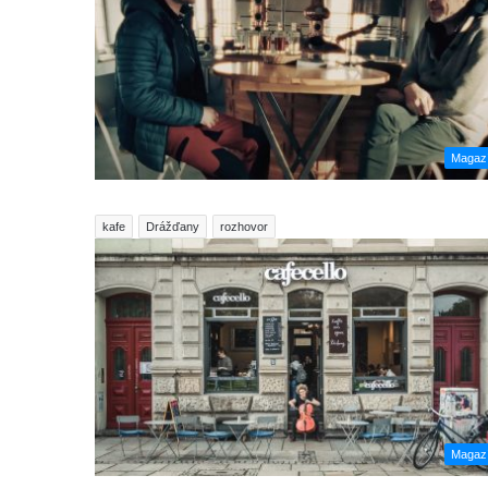
Magaz
kafe
Drážďany
rozhovor
Magaz