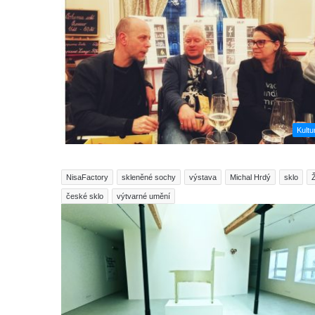
Kultu
NisaFactory
skleněné sochy
výstava
Michal Hrdý
sklo
české sklo
výtvarné umění