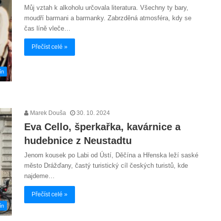
Můj vztah k alkoholu určovala literatura. Všechny ty bary,
moudří barmani a barmanky. Zabrzděná atmosféra, kdy se
čas líně vleče…
Přečíst celé »
ín
Marek Douša
30. 10. 2024
Eva Cello, šperkařka, kavárnice a
hudebnice z Neustadtu
Jenom kousek po Labi od Ústí, Děčína a Hřenska leží saské
město Drážďany, častý turistický cíl českých turistů, kde
najdeme…
Přečíst celé »
ín