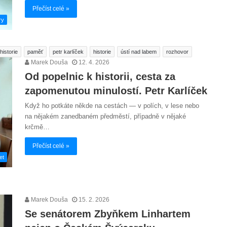
Přečíst celé »
ry
historie
paměť
petr karlíček
historie
ústí nad labem
rozhovor
Marek Douša
12. 4. 2026
Od popelnic k historii, cesta za
zapomenutou minulostí. Petr Karlíček
Když ho potkáte někde na cestách — v polích, v lese nebo
na nějakém zanedbaném předměstí, případně v nějaké
krčmě…
Přečíst celé »
et
Marek Douša
15. 2. 2026
Se senátorem Zbyňkem Linhartem