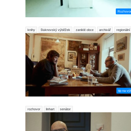
Rozhovo
knihy
šluknovský výběžek
zaniklé obce
archivář
regionální 
tip na výl
rozhovor
linhart
senátor