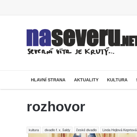
HLAVNÍ STRANA
AKTUALITY
KULTURA
rozhovor
kultura
divadlo f. x. šaldy
české divadlo
Linda Hejlová Keprtová