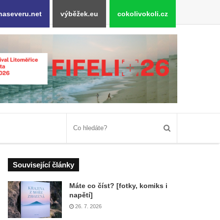
naseveru.net
výběžek.eu
cokolivokoli.cz
Související články
Máte co číst? [fotky, komiks i
napětí]
26. 7. 2026