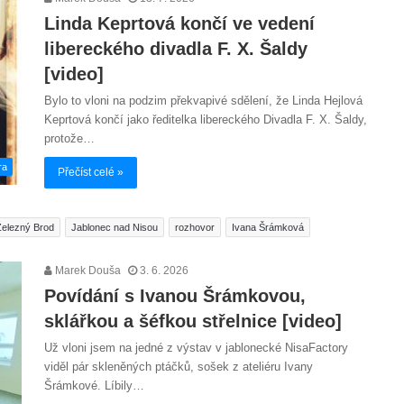
Linda Keprtová končí ve vedení
libereckého divadla F. X. Šaldy
[video]
Bylo to vloni na podzim překvapivé sdělení, že Linda Hejlová
Keprtová končí jako ředitelka libereckého Divadla F. X. Šaldy,
protože…
ra
Přečíst celé »
Železný Brod
Jablonec nad Nisou
rozhovor
Ivana Šrámková
Marek Douša
3. 6. 2026
Povídání s Ivanou Šrámkovou,
sklářkou a šéfkou střelnice [video]
Už vloni jsem na jedné z výstav v jablonecké NisaFactory
viděl pár skleněných ptáčků, sošek z ateliéru Ivany
Šrámkové. Líbily…