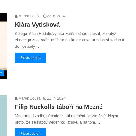
Marek Douša
22. 8. 2024
Klára Vytisková
Kolega Milan Podobský aka Fefík jednou napsal, že když
chcete poznat svět, můžete buďto cestovat a nebo si sednout
do hospody…
Přečíst celé »
ra
Marek Douša
21. 7. 2024
Filip Nuckolls táboří na Mezné
Mám rád divadlo, připadá mi jako umění nejvíc živé. Nejen
proto, že se každý večer rodí znovu a na tom,…
Přečíst celé »