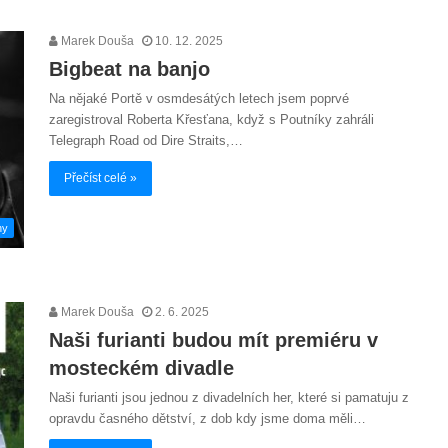
Marek Douša
10. 12. 2025
Bigbeat na banjo
Na nějaké Portě v osmdesátých letech jsem poprvé
zaregistroval Roberta Křesťana, když s Poutníky zahráli
Telegraph Road od Dire Straits,…
Přečíst celé »
hy
Marek Douša
2. 6. 2025
Naši furianti budou mít premiéru v
mosteckém divadle
Naši furianti jsou jednou z divadelních her, které si pamatuju z
opravdu časného dětství, z dob kdy jsme doma měli…