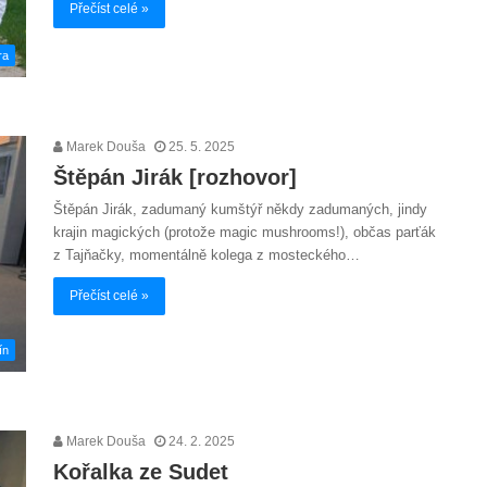
Přečíst celé »
ra
Marek Douša
25. 5. 2025
Štěpán Jirák [rozhovor]
Štěpán Jirák, zadumaný kumštýř někdy zadumaných, jindy
krajin magických (protože magic mushrooms!), občas parťák
z Tajňačky, momentálně kolega z mosteckého…
Přečíst celé »
ín
Marek Douša
24. 2. 2025
Kořalka ze Sudet