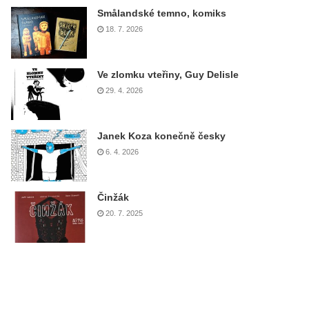
Smålandské temno, komiks
18. 7. 2026
Ve zlomku vteřiny, Guy Delisle
29. 4. 2026
Janek Koza konečně česky
6. 4. 2026
Činžák
20. 7. 2025