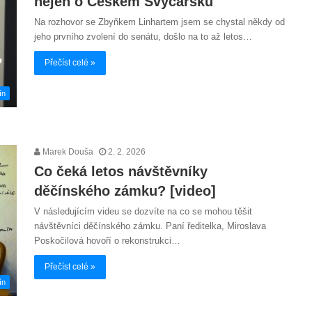
nejen o Českém Švýcarsku
Na rozhovor se Zbyňkem Linhartem jsem se chystal někdy od
jeho prvního zvolení do senátu, došlo na to až letos…
Přečíst celé »
ín
Marek Douša
2. 2. 2026
Co čeká letos návštěvníky
děčínského zámku? [video]
V následujícím videu se dozvíte na co se mohou těšit
návštěvníci děčínského zámku. Paní ředitelka, Miroslava
Poskočilová hovoří o rekonstrukci…
Přečíst celé »
ín