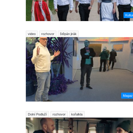
Kultu
video
rozhovor
štěpán jirák
Magaz
Dolní Podluží
rozhovor
kořalkla