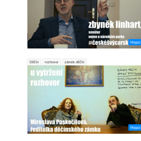
Magaz
Děčín
rozhovor
zámek děčín
Magaz