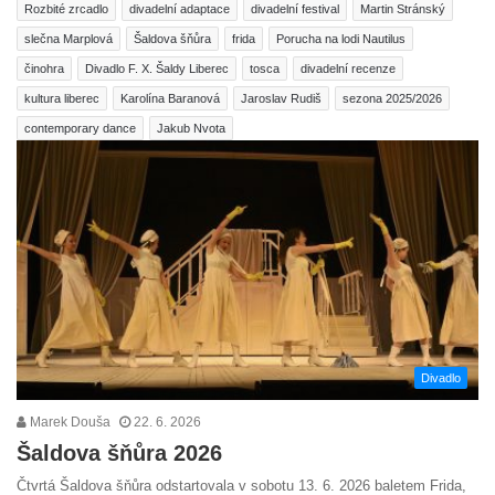
Rozbité zrcadlo
divadelní adaptace
divadelní festival
Martin Stránský
slečna Marplová
Šaldova šňůra
frida
Porucha na lodi Nautilus
činohra
Divadlo F. X. Šaldy Liberec
tosca
divadelní recenze
kultura liberec
Karolína Baranová
Jaroslav Rudiš
sezona 2025/2026
contemporary dance
Jakub Nvota
Divadlo
Marek Douša
22. 6. 2026
Šaldova šňůra 2026
Čtvrtá Šaldova šňůra odstartovala v sobotu 13. 6. 2026 baletem Frida,