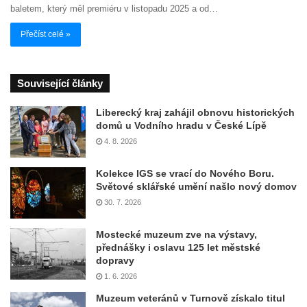
baletem, který měl premiéru v listopadu 2025 a od…
Přečíst celé »
Související články
Liberecký kraj zahájil obnovu historických
domů u Vodního hradu v České Lípě
4. 8. 2026
Kolekce IGS se vrací do Nového Boru.
Světové sklářské umění našlo nový domov
30. 7. 2026
Mostecké muzeum zve na výstavy,
přednášky i oslavu 125 let městské
dopravy
1. 6. 2026
Muzeum veteránů v Turnově získalo titul