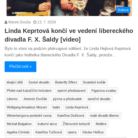
Kultura
Marek Douša
13. 7. 2026
Linda Keprtová končí ve vedení libereckého
divadla F. X. Šaldy [video]
Bylo to vloni na podzim překvapivé sdělení, že Linda Hejlová Keprtová
končí jako ředitelka libereckého Divadla F. X. Šaldy, protože…
Přečíst celé »
létající dítě
české divadlo
Butterfly Effect
Svatební košile
Přelet nad kukaččím hnízdem
operní představení
Figarova svatba
Liberec
Antonín Dvořák
pýcha a předsudek
taneční divadlo
Wolfgang Amadeus Mozart
balet
Linda Keprtová
Winterbergova poslední cesta
Kateřina Dušková
malé divadlo liberec
Michail Bulgakov
kulturní akce
Žítkovské bohyně
Molière
Agatha Christie
Kateřina Tučková
opera
Václav Helšus