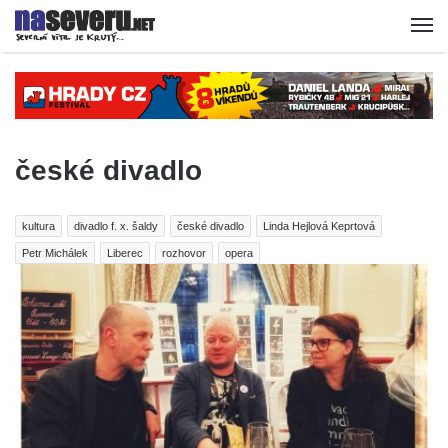
české divadlo
kultura
divadlo f. x. šaldy
české divadlo
Linda Hejlová Keprtová
Petr Michálek
Liberec
rozhovor
opera