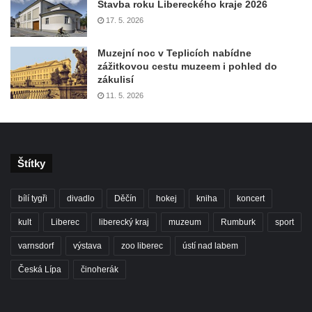
Stavba roku Libereckého kraje 2026
17. 5. 2026
Muzejní noc v Teplicích nabídne
zážitkovou cestu muzeem i pohled do
zákulisí
11. 5. 2026
Štítky
bílí tygři
divadlo
Děčín
hokej
kniha
koncert
kult
Liberec
liberecký kraj
muzeum
Rumburk
sport
varnsdorf
výstava
zoo liberec
ústí nad labem
Česká Lípa
činoherák