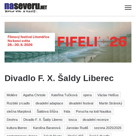
Divadlo F. X. Šaldy Liberec
Molière
Agatha Christie
Kateřina Tučková
opera
Václav Helšus
Rozbité zrcadlo
divadelní adaptace
divadelní festival
Martin Stránský
slečna Marplová
Šaldova šňůra
frida
Porucha na lodi Nautilus
činohra
Divadlo F. X. Šaldy Liberec
tosca
divadelní recenze
kultura liberec
Karolína Baranová
Jaroslav Rudiš
sezona 2025/2026
contemporary dance
Jakub Nvota
létající dítě
české divadlo