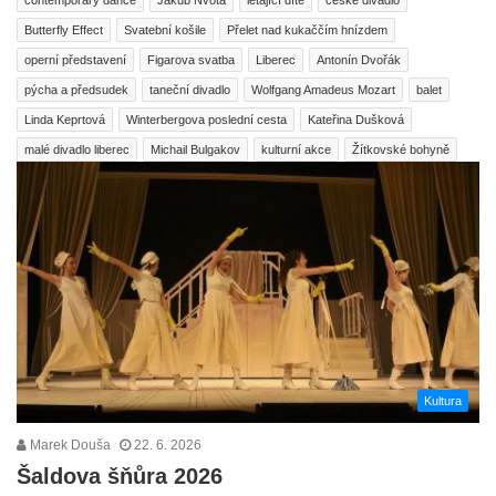
Butterfly Effect
Svatební košile
Přelet nad kukaččím hnízdem
operní představení
Figarova svatba
Liberec
Antonín Dvořák
pýcha a předsudek
taneční divadlo
Wolfgang Amadeus Mozart
balet
Linda Keprtová
Winterbergova poslední cesta
Kateřina Dušková
malé divadlo liberec
Michail Bulgakov
kulturní akce
Žítkovské bohyně
Kultura
Marek Douša
22. 6. 2026
Šaldova šňůra 2026