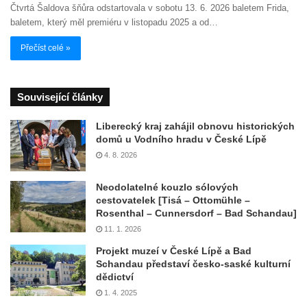
Čtvrtá Šaldova šňůra odstartovala v sobotu 13. 6. 2026 baletem Frida,
baletem, který měl premiéru v listopadu 2025 a od…
Přečíst celé »
Související články
Liberecký kraj zahájil obnovu historických
domů u Vodního hradu v České Lípě
4. 8. 2026
Neodolatelné kouzlo sólových
cestovatelek [Tisá – Ottomühle –
Rosenthal – Cunnersdorf – Bad Schandau]
11. 1. 2026
Projekt muzeí v České Lípě a Bad
Schandau představí česko-saské kulturní
dědictví
1. 4. 2025