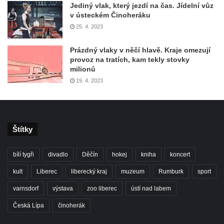
Jediný vlak, který jezdí na čas. Jídelní vůz
v ústeckém Činoheráku
25. 4. 2023
Prázdný vlaky v něčí hlavě. Kraje omezují
provoz na tratích, kam tekly stovky
milionů
19. 4. 2023
Štítky
bílí tygři
divadlo
Děčín
hokej
kniha
koncert
kult
Liberec
liberecký kraj
muzeum
Rumburk
sport
varnsdorf
výstava
zoo liberec
ústí nad labem
Česká Lípa
činoherák