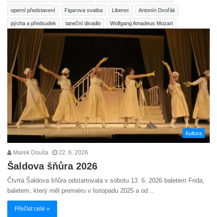
operní představení
Figarova svatba
Liberec
Antonín Dvořák
pýcha a předsudek
taneční divadlo
Wolfgang Amadeus Mozart
Kultura
Marek Douša
22. 6. 2026
Šaldova šňůra 2026
Čtvrtá Šaldova šňůra odstartovala v sobotu 13. 6. 2026 baletem Frida,
baletem, který měl premiéru v listopadu 2025 a od…
Přečíst celé »