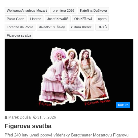
Wolfgang Amadeus Mozart
premiéra 2026
Kateřina Dušková
Paolo Gatto
Liberec
Josef Kovačič
Olo Křížová
opera
Lorenzo da Ponte
divadlo f. x. šaldy
kultura liberec
DFXŠ
Figarova svatba
Kultura
Marek Douša
31. 5. 2026
Figarova svatba
Před 240 lety uvedl poprvé vídeňský Burgtheater Mozartovu Figarovu