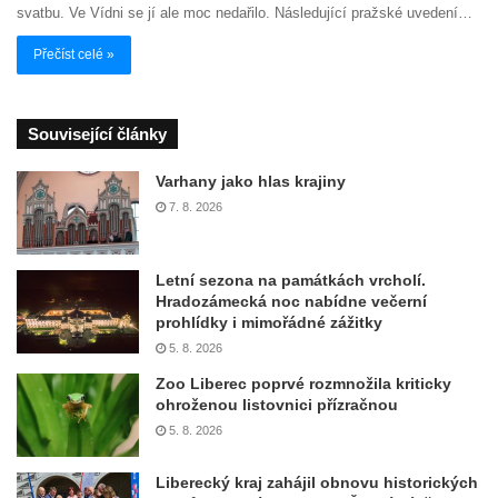
svatbu. Ve Vídni se jí ale moc nedařilo. Následující pražské uvedení…
Přečíst celé »
Související články
Varhany jako hlas krajiny
7. 8. 2026
Letní sezona na památkách vrcholí.
Hradozámecká noc nabídne večerní
prohlídky i mimořádné zážitky
5. 8. 2026
Zoo Liberec poprvé rozmnožila kriticky
ohroženou listovnici přízračnou
5. 8. 2026
Liberecký kraj zahájil obnovu historických