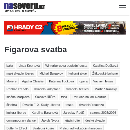
Figarova svatba
balet
Linda Keprtová
Winterbergova poslední cesta
Kateřina Dušková
malé divadlo liberec
Michail Bulgakov
kulturní akce
Žítkovské bohyně
Molière
Agatha Christie
Kateřina Tučková
opera
Václav Helšus
Rozbité zrcadlo
divadelní adaptace
divadelní festival
Martin Stránský
slečna Marplová
Šaldova šňůra
frida
Porucha na lodi Nautilus
činohra
Divadlo F. X. Šaldy Liberec
tosca
divadelní recenze
kultura liberec
Karolína Baranová
Jaroslav Rudiš
sezona 2025/2026
contemporary dance
Jakub Nvota
létající dítě
české divadlo
Butterfly Effect
Svatební košile
Přelet nad kukaččím hnízdem