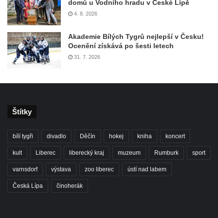
domů u Vodního hradu v České Lípě
4. 8. 2026
Akademie Bílých Tygrů nejlepší v Česku!
Ocenění získává po šesti letech
31. 7. 2026
Štítky
bílí tygři
divadlo
Děčín
hokej
kniha
koncert
kult
Liberec
liberecký kraj
muzeum
Rumburk
sport
varnsdorf
výstava
zoo liberec
ústí nad labem
Česká Lípa
činoherák