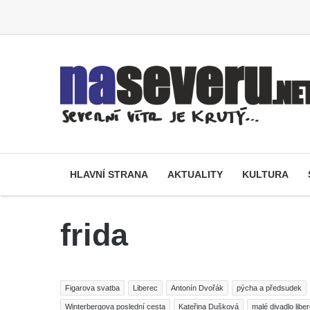
HLAVNÍ STRANA
AKTUALITY
KULTURA
frida
Figarova svatba
Liberec
Antonín Dvořák
pýcha a předsudek
Winterbergova poslední cesta
Kateřina Dušková
malé divadlo libe