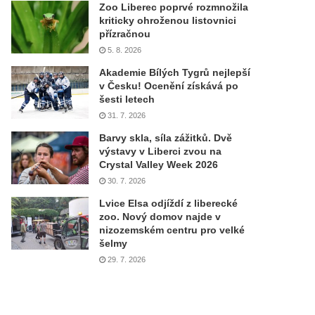
Zoo Liberec poprvé rozmnožila
kriticky ohroženou listovnici
přízračnou
5. 8. 2026
Akademie Bílých Tygrů nejlepší
v Česku! Ocenění získává po
šesti letech
31. 7. 2026
Barvy skla, síla zážitků. Dvě
výstavy v Liberci zvou na
Crystal Valley Week 2026
30. 7. 2026
Lvice Elsa odjíždí z liberecké
zoo. Nový domov najde v
nizozemském centru pro velké
šelmy
29. 7. 2026