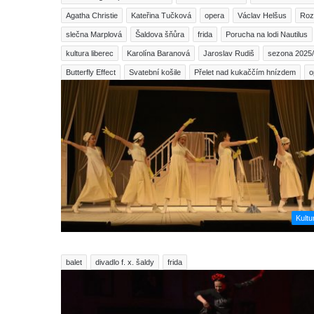
Agatha Christie
Kateřina Tučková
opera
Václav Helšus
Roz
slečna Marplová
Šaldova šňůra
frida
Porucha na lodi Nautilus
kultura liberec
Karolína Baranová
Jaroslav Rudiš
sezona 2025
Butterfly Effect
Svatební košile
Přelet nad kukaččím hnízdem
o
Kultu
balet
divadlo f. x. šaldy
frida