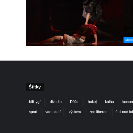
Mejl
Štítky
bílí tygři
divadlo
Děčín
hokej
kniha
koncer
sport
varnsdorf
výstava
zoo liberec
ústí nad l