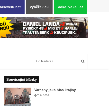
naseveru.net
výběžek.eu
cokolivokoli.cz
Související články
Varhany jako hlas krajiny
7. 8. 2026