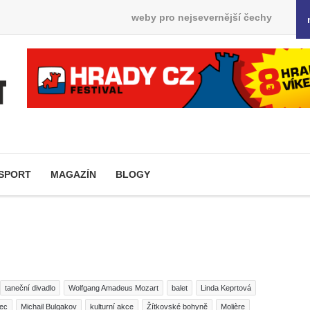
weby pro nejsevernější čechy
SPORT
MAGAZÍN
BLOGY
taneční divadlo
Wolfgang Amadeus Mozart
balet
Linda Keprtová
rec
Michail Bulgakov
kulturní akce
Žítkovské bohyně
Molière