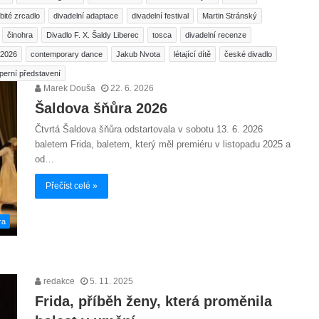
bité zrcadlo
divadelní adaptace
divadelní festival
Martin Stránský
činohra
Divadlo F. X. Šaldy Liberec
tosca
divadelní recenze
/2026
contemporary dance
Jakub Nvota
létající dítě
české divadlo
perní představení
Marek Douša
22. 6. 2026
Šaldova šňůra 2026
Čtvrtá Šaldova šňůra odstartovala v sobotu 13. 6. 2026
baletem Frida, baletem, který měl premiéru v listopadu 2025 a
od…
Přečíst celé »
ra
redakce
5. 11. 2025
Frida, příběh ženy, která proměnila