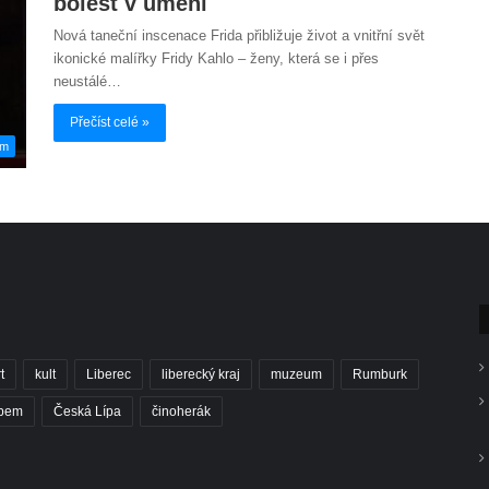
bolest v umění
Nová taneční inscenace Frida přibližuje život a vnitřní svět
ikonické malířky Fridy Kahlo – ženy, která se i přes
neustálé…
Přečíst celé »
em
t
kult
Liberec
liberecký kraj
muzeum
Rumburk
abem
Česká Lípa
činoherák