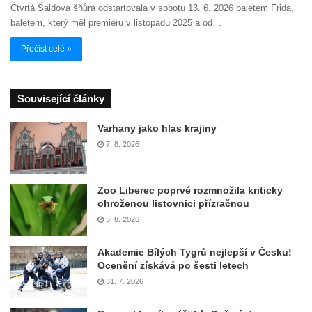
Čtvrtá Šaldova šňůra odstartovala v sobotu 13. 6. 2026 baletem Frida,
baletem, který měl premiéru v listopadu 2025 a od…
Přečíst celé »
Související články
Varhany jako hlas krajiny
7. 8. 2026
Zoo Liberec poprvé rozmnožila kriticky
ohroženou listovnici přízračnou
5. 8. 2026
Akademie Bílých Tygrů nejlepší v Česku!
Ocenění získává po šesti letech
31. 7. 2026