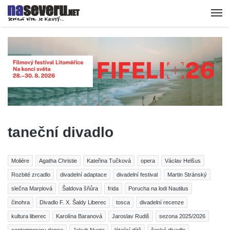
taneční divadlo
Molière
Agatha Christie
Kateřina Tučková
opera
Václav Helšus
Rozbité zrcadlo
divadelní adaptace
divadelní festival
Martin Stránský
slečna Marplová
Šaldova šňůra
frida
Porucha na lodi Nautilus
činohra
Divadlo F. X. Šaldy Liberec
tosca
divadelní recenze
kultura liberec
Karolína Baranová
Jaroslav Rudiš
sezona 2025/2026
contemporary dance
Jakub Nvota
létající dítě
české divadlo