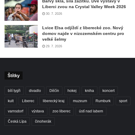
Barvy skla, síla zážitků. Dvě výstavy v
Liberci zvou na Crystal Valley Week 2026
30. 7. 2026
Lvice Elsa odjíždí z liberecké zoo. Nový
domov najde v nizozemském centru pro
velké šelmy
29. 7. 2026
Štítky
bílí tygři
divadlo
Děčín
hokej
kniha
koncert
kult
Liberec
liberecký kraj
muzeum
Rumburk
sport
varnsdorf
výstava
zoo liberec
ústí nad labem
Česká Lípa
činoherák