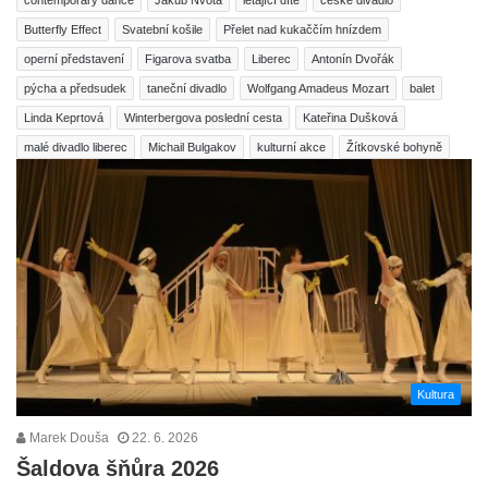
Butterfly Effect
Svatební košile
Přelet nad kukaččím hnízdem
operní představení
Figarova svatba
Liberec
Antonín Dvořák
pýcha a předsudek
taneční divadlo
Wolfgang Amadeus Mozart
balet
Linda Keprtová
Winterbergova poslední cesta
Kateřina Dušková
malé divadlo liberec
Michail Bulgakov
kulturní akce
Žítkovské bohyně
Kultura
Marek Douša
22. 6. 2026
Šaldova šňůra 2026