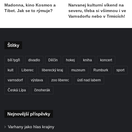
Madonna, kino Kosmos a
Narvanej kulturní víkend na
Tibet. Jak se to rýmuje?
severu, třeba si všimnou i ve
Varnsdorfu nebo v Trmicích!
Štítky
bílí tygři
divadlo
Děčín
hokej
kniha
koncert
kult
Liberec
liberecký kraj
muzeum
Rumburk
sport
varnsdorf
výstava
zoo liberec
ústí nad labem
Česká Lípa
činoherák
Nejnovější příspěvky
Varhany jako hlas krajiny