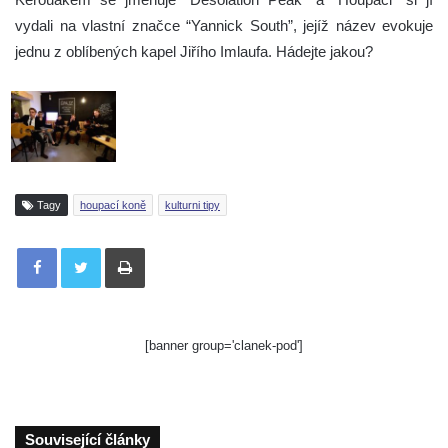
vydali na vlastní značce “Yannick South”, jejíž název evokuje
jednu z oblíbených kapel Jiřího Imlaufa. Hádejte jakou?
Tagy
houpací koně
kulturni tipy
Tisknout
[banner group='clanek-pod']
Související články