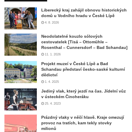
Liberecký kraj zahájil obnovu historických
domů u Vodního hradu v České Lípě
4. 8. 2026
Neodolatelné kouzlo sólových
cestovatelek [Tisá – Ottomühle –
Rosenthal – Cunnersdorf – Bad Schandau]
11. 1. 2026
Projekt muzeí v České Lípě a Bad
Schandau představí česko-saské kulturní
dědictví
1. 4. 2025
Jediný vlak, který jezdí na čas. Jídelní vůz
v ústeckém Činoheráku
25. 4. 2023
Prázdný vlaky v něčí hlavě. Kraje omezují
provoz na tratích, kam tekly stovky
milionů