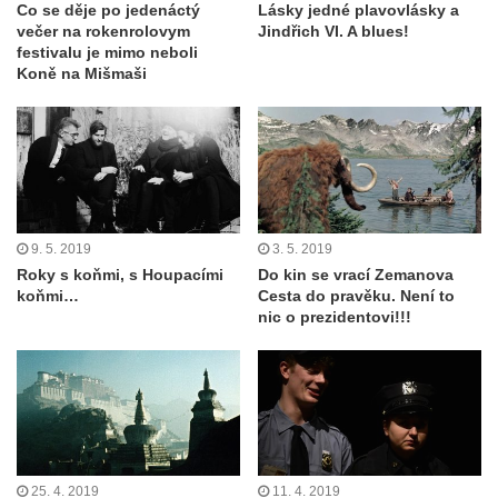
Co se děje po jedenáctý
Lásky jedné plavovlásky a
večer na rokenrolovym
Jindřich VI. A blues!
festivalu je mimo neboli
Koně na Mišmaši
9. 5. 2019
3. 5. 2019
Roky s koňmi, s Houpacími
Do kin se vrací Zemanova
koňmi…
Cesta do pravěku. Není to
nic o prezidentovi!!!
25. 4. 2019
11. 4. 2019