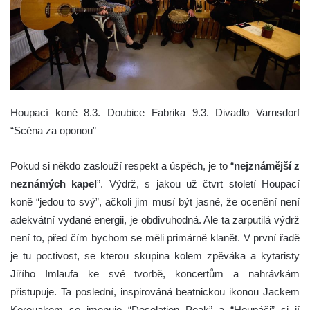
Houpací koně 8.3. Doubice Fabrika 9.3. Divadlo Varnsdorf
“Scéna za oponou”
Pokud si někdo zaslouží respekt a úspěch, je to “
nejznámější z
neznámých kapel
”. Výdrž, s jakou už čtvrt století Houpací
koně “jedou to svý”, ačkoli jim musí být jasné, že ocenění není
adekvátní vydané energii, je obdivuhodná. Ale ta zarputilá výdrž
není to, před čím bychom se měli primárně klanět. V první řadě
je tu poctivost, se kterou skupina kolem zpěváka a kytaristy
Jiřího Imlaufa ke své tvorbě, koncertům a nahrávkám
přistupuje. Ta poslední, inspirováná beatnickou ikonou Jackem
Kerouakem se jmenuje “Desolation Peak” a “Houpáči” si jí