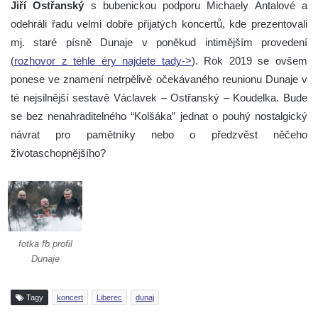
Jiří Ostřanský
s bubenickou podporu Michaely Antalové a
odehráli řadu velmi dobře přijatých koncertů, kde prezentovali
mj. staré písně Dunaje v poněkud intimějším provedení
(
rozhovor z téhle éry najdete tady->
). Rok 2019 se ovšem
ponese ve znamení netrpělivě očekávaného reunionu Dunaje v
té nejsilnější sestavě Václavek – Ostřanský – Koudelka. Bude
se bez nenahraditelného “Kolšáka” jednat o pouhý nostalgický
návrat pro pamětníky nebo o předzvěst něčeho
životaschopnějšího?
fotka fb profil
Dunaje
Tagy
koncert
Liberec
dunaj