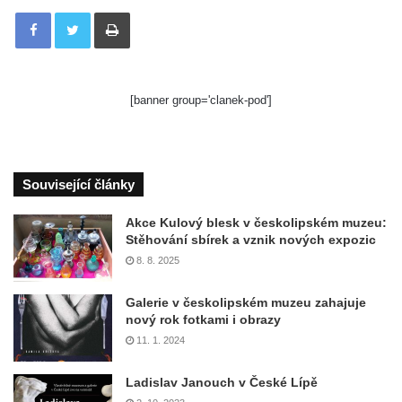
Tisknout
[banner group='clanek-pod']
Související články
Akce Kulový blesk v českolipském muzeu:
Stěhování sbírek a vznik nových expozic
8. 8. 2025
Galerie v českolipském muzeu zahajuje
nový rok fotkami i obrazy
11. 1. 2024
Ladislav Janouch v České Lípě