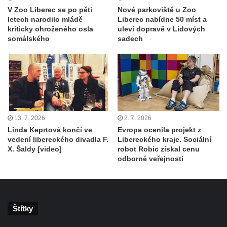
V Zoo Liberec se po pěti
Nové parkoviště u Zoo
letech narodilo mládě
Liberec nabídne 50 míst a
kriticky ohroženého osla
uleví dopravě v Lidových
somálského
sadech
13. 7. 2026
2. 7. 2026
Linda Keprtová končí ve
Evropa ocenila projekt z
vedení libereckého divadla F.
Libereckého kraje. Sociální
X. Šaldy [video]
robot Robic získal cenu
odborné veřejnosti
Štítky