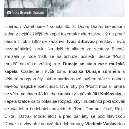
fotka fb profil Dunaje
Liberec / Warehouse / sobota 30. 3. Dunaj Dunaj, bezesporu
jedna z nejdůležitějších kapel tuzemské alternativy. Už na první
desce z roku 1989 se zazářivší
Ivou Bittovou
představili svůj
nezaměnitelný zvuk. Na dalších albech ze sestavy Bittová
zmizela (v roce 1996 se na bohužel poslední desce “Pustit
musíš” nakrátko vrátila) a
z Dunaje se stala ryze mužská
kapela
. Částečně i kvůli tomu
muzika Dunaje zdrsněla
a
některé songy zněly takřka hardcoreově, ovšem stále s notnou
dávkou magické poetičnosti. Dva roky po “Pustit musíš” umírá
ve věku pouhých 43 let charismatický zpěvák
Jiří Kolšovský
a
kapela krátce na to ohlašuje rozpad. Zbylí hudebníci pokračovali
ve vlastních hudebních projektech (Boo, Domácí lékař, Rale,
Čikori, Ostrak Mode, atd.) a před pár lety se pod hlavičkou
Dunajské vlny překvapivě dali dohromady
Vladimír Václavek a