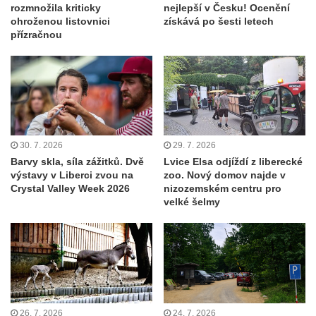
rozmnožila kriticky
nejlepší v Česku! Ocenění
ohroženou listovnici
získává po šesti letech
přízračnou
30. 7. 2026
29. 7. 2026
Barvy skla, síla zážitků. Dvě
Lvice Elsa odjíždí z liberecké
výstavy v Liberci zvou na
zoo. Nový domov najde v
Crystal Valley Week 2026
nizozemském centru pro
velké šelmy
26. 7. 2026
24. 7. 2026