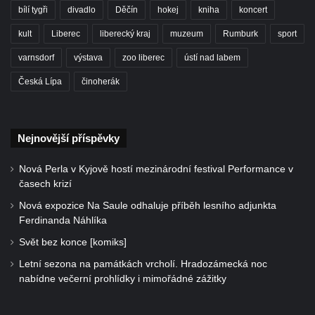
bílí tygři
divadlo
Děčín
hokej
kniha
koncert
kult
Liberec
liberecký kraj
muzeum
Rumburk
sport
varnsdorf
výstava
zoo liberec
ústí nad labem
Česká Lípa
činoherák
Nejnovější příspěvky
Nová Perla v Kyjově hostí mezinárodní festival Performance v
časech krizí
Nová expozice Na Saule odhaluje příběh lesního adjunkta
Ferdinanda Náhlíka
Svět bez konce [komiks]
Letní sezona na památkách vrcholí. Hradozámecká noc
nabídne večerní prohlídky i mimořádné zážitky