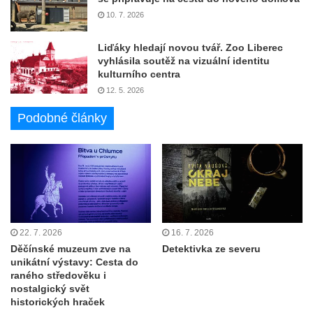
10. 7. 2026
Liďáky hledají novou tvář. Zoo Liberec
vyhlásila soutěž na vizuální identitu
kulturního centra
12. 5. 2026
Podobné články
22. 7. 2026
16. 7. 2026
Děčínské muzeum zve na
Detektivka ze severu
unikátní výstavy: Cesta do
raného středověku i
nostalgický svět
historických hraček