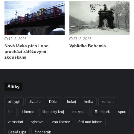
12. 3. 2026
27. 2. 2026
Nová lávka přes Labe
Vyhlídka Bohemia
prochází zátěžovými
zkouškami
Štítky
bílí tygři
divadlo
Děčín
hokej
kniha
koncert
kult
Liberec
liberecký kraj
muzeum
Rumburk
sport
varnsdorf
výstava
zoo liberec
ústí nad labem
Česká Lípa
činoherák