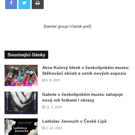
[banner group='clanek-pod']
Související články
Akce Kulový blesk v českolipském muzeu:
Stěhování sbírek a vznik nových expozic
8. 8. 2025
Galerie v českolipském muzeu zahajuje
nový rok fotkami i obrazy
11. 1. 2024
Ladislav Janouch v České Lípě
2. 10. 2023