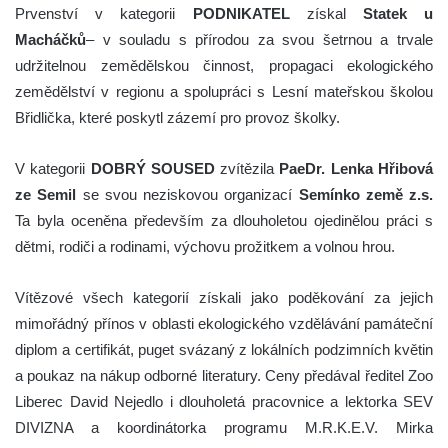
Prvenství v kategorii
PODNIKATEL
získal
Statek u
Macháčků
– v souladu s přírodou za svou šetrnou a trvale
udržitelnou zemědělskou činnost, propagaci ekologického
zemědělství v regionu a spolupráci s Lesní mateřskou školou
Břidlička, které poskytl zázemí pro provoz školky.
V kategorii
DOBRÝ SOUSED
zvítězila
PaeDr. Lenka Hřibová
ze Semil
se svou neziskovou organizací
Semínko země z.s.
Ta byla oceněna především za dlouholetou ojedinělou práci s
dětmi, rodiči a rodinami, výchovu prožitkem a volnou hrou.
Vítězové všech kategorií získali jako poděkování za jejich
mimořádný přínos v oblasti ekologického vzdělávání památeční
diplom a certifikát, puget svázaný z lokálních podzimních květin
a poukaz na nákup odborné literatury. Ceny předával ředitel Zoo
Liberec David Nejedlo i dlouholetá pracovnice a lektorka SEV
DIVIZNA a koordinátorka programu M.R.K.E.V. Mirka