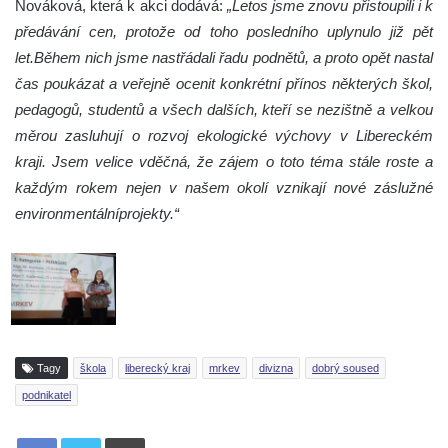
Nováková, která k akci dodává:
„Letos jsme znovu přistoupili i k
předávání cen, protože od toho posledního uplynulo již pět
let.
Během nich jsme nastřádali řadu podnětů, a proto opět nastal
čas poukázat a veřejně ocenit konkrétní přínos některých škol,
pedagogů, studentů a všech dalších, kteří se nezištně a velkou
měrou zasluhují o rozvoj ekologické výchovy v Libereckém
kraji. Jsem velice vděčná, že zájem o toto téma stále roste a
každým rokem nejen v našem okolí vznikají nové záslužné
environmentální
projekty.“
Tagy
škola
liberecký kraj
mrkev
divizna
dobrý soused
podnikatel
Tisknout