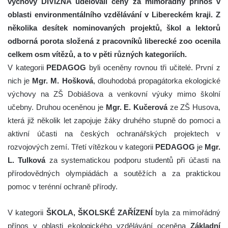
výchovy DIVIZNA udělovali ceny za mimořádný přínos v
oblasti environmentálního vzdělávání v Libereckém kraji. Z
několika desítek nominovaných projektů, škol a lektorů
odborná porota složená z pracovníků liberecké zoo ocenila
celkem osm vítězů, a to v pěti různých kategoriích.
V kategorii
PEDAGOG
byli oceněny rovnou tři učitelé. První z
nich je
Mgr. M. Hošková
, dlouhodobá propagátorka ekologické
výchovy na ZŠ Dobiášova a venkovní výuky mimo školní
učebny. Druhou oceněnou je
Mgr. E. Kučerová
ze ZŠ Husova,
která již několik let zapojuje žáky druhého stupně do pomoci a
aktivní účasti na českých ochranářských projektech v
rozvojových zemí. Třetí vítězkou v kategorii
PEDAGOG
je
Mgr.
L. Tulková
za systematickou podporu studentů při účasti na
přírodovědných olympiádách a soutěžích a za praktickou
pomoc v terénní ochraně přírody.
V kategorii
ŠKOLA, ŠKOLSKÉ ZAŘÍZENÍ
byla za mimořádný
přínos v oblasti ekologického vzdělávání oceněna
Základní