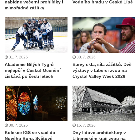
nabídne večerní prohlídky i
Vodního hradu v České Lípě
mimořádné zážitky
31. 7. 2026
30. 7. 2026
Akademie Bílých Tygrů
Barvy skla, síla zážitků. Dvě
nejlepší v Česku! Ocenění
výstavy v Liberci zvou na
získává po šesti letech
Crystal Valley Week 2026
30. 7. 2026
15. 7. 2026
Kolekce IGS se vrací do
Dny lidové architektury v
Nového Boru. Světové
Libereckém kraji zvou na