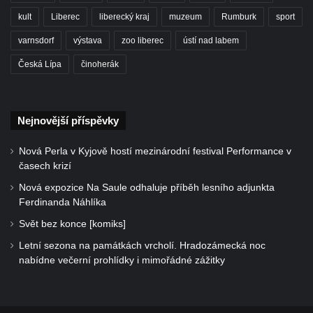
kult
Liberec
liberecký kraj
muzeum
Rumburk
sport
varnsdorf
výstava
zoo liberec
ústí nad labem
Česká Lípa
činoherák
Nejnovější příspěvky
Nová Perla v Kyjově hostí mezinárodní festival Performance v
časech krizí
Nová expozice Na Saule odhaluje příběh lesního adjunkta
Ferdinanda Náhlíka
Svět bez konce [komiks]
Letní sezona na památkách vrcholí. Hradozámecká noc
nabídne večerní prohlídky i mimořádné zážitky