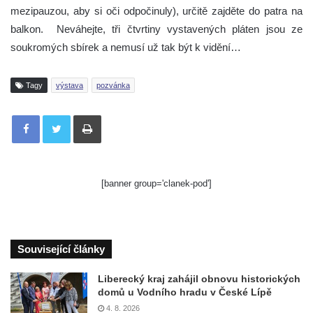
mezipauzou, aby si oči odpočinuly), určitě zajděte do patra na
balkon. Neváhejte, tři čtvrtiny vystavených pláten jsou ze
soukromých sbírek a nemusí už tak být k vidění…
Tagy
výstava
pozvánka
Tisknout
[banner group='clanek-pod']
Související články
Liberecký kraj zahájil obnovu historických
domů u Vodního hradu v České Lípě
4. 8. 2026