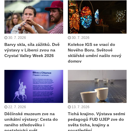
30. 7. 2026
30. 7. 2026
Barvy skla, síla zážitků. Dvě
Kolekce IGS se vrací do
výstavy v Liberci zvou na
Nového Boru. Světové
Crystal Valley Week 2026
sklářské umění našlo nový
domov
22. 7. 2026
13. 7. 2026
Děčínské muzeum zve na
Tichá krajino. Výstava sedmi
unikátní výstavy: Cesta do
pedagogů FUD UJEP zve do
raného středověku i
světa ticha, krajiny a
nostalgický svět
soustředění