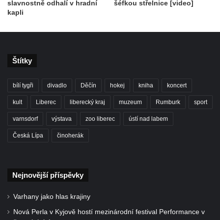
slavnostně odhalí v hradní
šéfkou střelnice [video]
kapli
Štítky
bílí tygři
divadlo
Děčín
hokej
kniha
koncert
kult
Liberec
liberecký kraj
muzeum
Rumburk
sport
varnsdorf
výstava
zoo liberec
ústí nad labem
Česká Lípa
činoherák
Nejnovější příspěvky
Varhany jako hlas krajiny
Nová Perla v Kyjově hostí mezinárodní festival Performance v