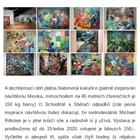
A dechberoucí obří plátna
Nalomená kukuřice
(patrně inspirován
návštěvou Mexika, mimochodem na 40 metrech čtverečních je
150 kg barvy) či
Schodiště
a
Sběrači odpadků
(zde jasná
inspirace návštěvou Indie) dokazují, že sedmdesátník Michael
Rittstein je v plné tvůrčí síle a radostně si ji užívá. Výstava je
prodloužena až do 19.ledna 2020, vstupné je lidových 150,-.
Vyčleňte si alespoň tři, spíše však čtyři hodiny (s nějakou