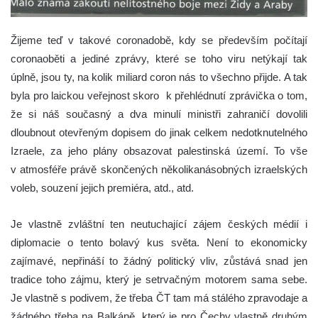
Žijeme teď v takové coronadobě, kdy se především počítají
coronaoběti a jediné zprávy, které se toho viru netýkají tak
úplně, jsou ty, na kolik miliard coron nás to všechno přijde. A tak
byla pro laickou veřejnost skoro k přehlédnutí zprávička o tom,
že si náš současný a dva minulí ministři zahraničí dovolili
dloubnout otevřeným dopisem do jinak celkem nedotknutelného
Izraele, za jeho plány obsazovat palestinská území. To vše
v atmosféře právě skončených několikanásobných izraelských
voleb, souzení jejich premiéra, atd., atd.
Je vlastně zvláštní ten neutuchající zájem českých médií i
diplomacie o tento bolavý kus světa. Není to ekonomicky
zajímavé, nepřináší to žádný politický vliv, zůstává snad jen
tradice toho zájmu, který je setrvačným motorem sama sebe.
Je vlastně s podivem, že třeba ČT tam má stálého zpravodaje a
žádného třeba na Balkáně, který je pro Čechy vlastně druhým