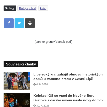
Tagy
Blízký východ
kniha
Tisknout
[banner group='clanek-pod']
Související články
Liberecký kraj zahájil obnovu historických
domů u Vodního hradu v České Lípě
4. 8. 2026
Kolekce IGS se vrací do Nového Boru.
Světové sklářské umění našlo nový domov
30. 7. 2026