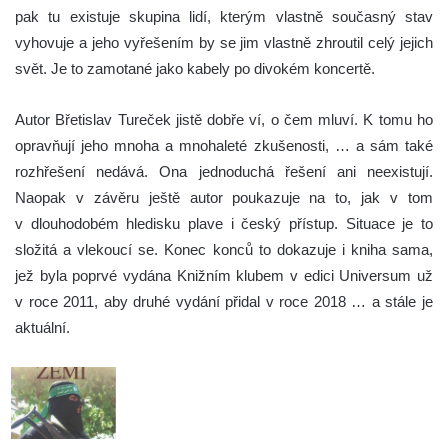
pak tu existuje skupina lidí, kterým vlastně současný stav
vyhovuje a jeho vyřešením by se jim vlastně zhroutil celý jejich
svět. Je to zamotané jako kabely po divokém koncertě.
Autor Břetislav Tureček jistě dobře ví, o čem mluví. K tomu ho
opravňují jeho mnoha a mnohaleté zkušenosti, … a sám také
rozhřešení nedává. Ona jednoduchá řešení ani neexistují.
Naopak v závěru ještě autor poukazuje na to, jak v tom
v dlouhodobém hledisku plave i český přístup. Situace je to
složitá a vlekoucí se. Konec konců to dokazuje i kniha sama,
jež byla poprvé vydána Knižním klubem v edici Universum už
v roce 2011, aby druhé vydání přidal v roce 2018 … a stále je
aktuální.