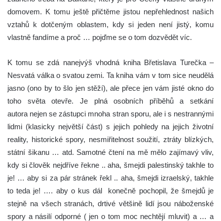
domovem. K tomu ještě přičtěme jistou nepřehlednost našich
vztahů k dotčeným oblastem, kdy si jeden není jistý, komu
vlastně fandíme a proč … pojďme se o tom dozvědět víc.
K tomu se zdá nanejvýš vhodná kniha Břetislava Turečka –
Nesvatá válka o svatou zemi. Ta kniha vám v tom sice neudělá
jasno (ono by to šlo jen stěží), ale přece jen vám jisté okno do
toho světa otevře. Je plná osobních příběhů a setkání
autora nejen se zástupci mnoha stran sporu, ale i s nestrannými
lidmi (klasicky největší část) s jejich pohledy na jejich životní
reality, historické spory, nesmiřitelnost soužití, ztráty blízkých,
státní šikanu … atd. Samotné čtení na mě mělo zajímavý vliv,
kdy si člověk nejdříve řekne .. aha, šmejdi palestinský takhle to
je! … aby si za pár stránek řekl .. aha, šmejdi izraelský, takhle
to teda je! …. aby o kus dál konečně pochopil, že šmejdů je
stejně na všech stranách, drtivé většině lidí jsou náboženské
spory a násilí odporné ( jen o tom moc nechtějí mluvit) a … a