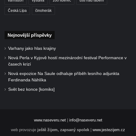
varnsdorf
výstava
zoo liberec
ústí nad labem
Česká Lípa
činoherák
Nejnovější příspěvky
Varhany jako hlas krajiny
Nová Perla v Kyjově hostí mezinárodní festival Performance v
časech krizí
Nová expozice Na Saule odhaluje příběh lesního adjunkta
Ferdinanda Náhlíka
Svět bez konce [komiks]
www.naseveru.net
|
info@naseveru.net
web provozuje
ještě žijem, zapsaný spolek
|
www.jestezijem.cz