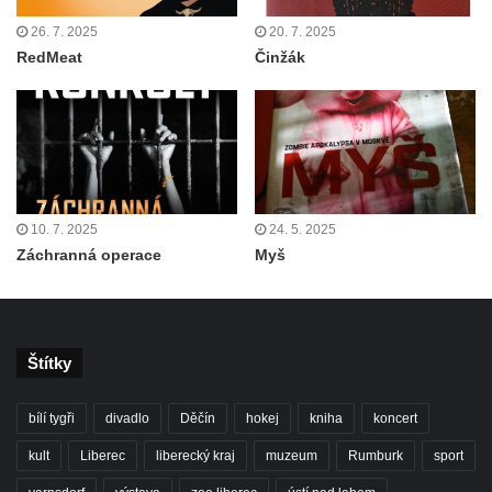
26. 7. 2025
20. 7. 2025
RedMeat
Činžák
10. 7. 2025
24. 5. 2025
Záchranná operace
Myš
Štítky
bílí tygři
divadlo
Děčín
hokej
kniha
koncert
kult
Liberec
liberecký kraj
muzeum
Rumburk
sport