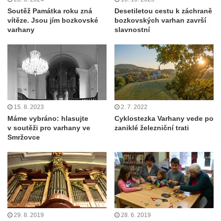
Soutěž Památka roku zná
Desetiletou cestu k záchraně
vítěze. Jsou jím bozkovské
bozkovských varhan završí
varhany
slavnostní
15. 8. 2023
2. 7. 2022
Máme vybráno: hlasujte
Cyklostezka Varhany vede po
v soutěži pro varhany ve
zaniklé železniční trati
Smržovce
29. 8. 2019
28. 6. 2019