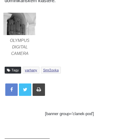
dominikánském klášteře.
OLYMPUS
DIGITAL
CAMERA
Tagy
varhany
Smržovka
Tisknout
[banner group='clanek-pod']