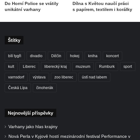
Do Horní Police se vrátily
Dílna s Květou naučí práci
unikátní varhany
s papírem, textilem i korálky
Štítky
bílí tygři
divadlo
Děčín
hokej
kniha
koncert
kult
Liberec
liberecký kraj
muzeum
Rumburk
sport
varnsdorf
výstava
zoo liberec
ústí nad labem
Česká Lípa
činoherák
Nejnovější příspěvky
Varhany jako hlas krajiny
Nová Perla v Kyjově hostí mezinárodní festival Performance v