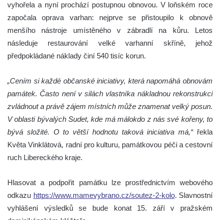
vyhořela a nyní prochází postupnou obnovou. V loňském roce
započala oprava varhan: nejprve se přistoupilo k obnově
menšího nástroje umístěného v zábradlí na kůru. Letos
následuje restaurování velké varhanní skříně, jehož
předpokládané náklady činí 540 tisíc korun.
„Cením si každé občanské iniciativy, která napomáhá obnovám
památek. Často není v silách vlastníka nákladnou rekonstrukci
zvládnout a právě zájem místních může znamenat velký posun.
V oblasti bývalých Sudet, kde má málokdo z nás své kořeny, to
bývá složité. O to větší hodnotu taková iniciativa má,“
řekla
Květa Vinklátová, radní pro kulturu, památkovou péči a cestovní
ruch Libereckého kraje.
Hlasovat a podpořit památku lze prostřednictvím webového
odkazu
https://www.mamevybrano.cz/soutez-2-kolo
. Slavnostní
vyhlášení výsledků se bude konat 15. září v pražském